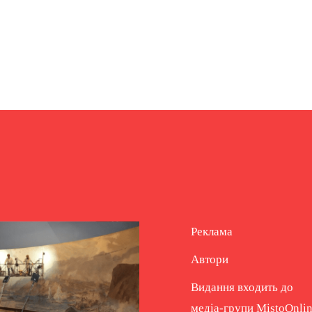
Реклама
Автори
Видання входить до
медіа-групи
MistoOnli