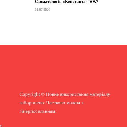
Стоматологія «Константа» ★9.7
11.07.2026
Copyright © Повне використання матеріалу
заборонено. Частково можна з
гіперпосиланням.
ne