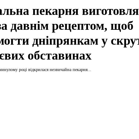
альна пекарня виготовля
за давнім рецептом, щоб
могти дніпрянкам у скру
євих обставинах
минулому році відкрилася незвичайна пекарня...