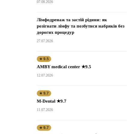
07.08.2026
Лімфодренаж та застій рідини: як
розігнати лімфу та позбутися набряків без
дорогих процедур
27.07.2026
★ 9.5
AMBY medical center ★9.5
12.07.2026
★ 9.7
M-Dental ★9.7
11.07.2026
★ 9.7