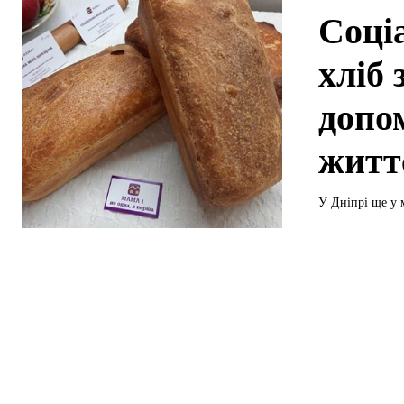
Соці
хліб 
допо
житт
У Дніпрі ще у 