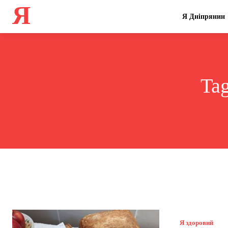
Я
Я Дніпрянин
Ta
Я здоровий