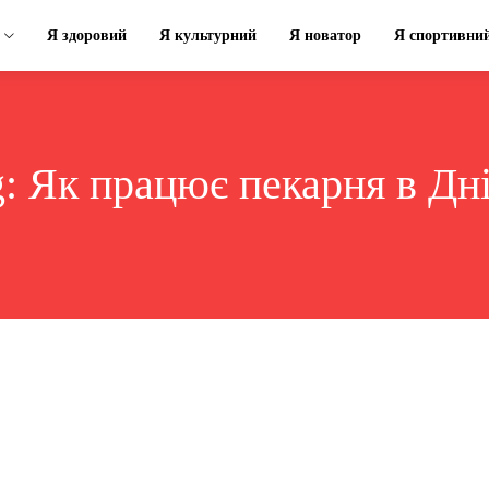
Я здоровий
Я культурний
Я новатор
Я спортивни
g:
Як працює пекарня в Дні