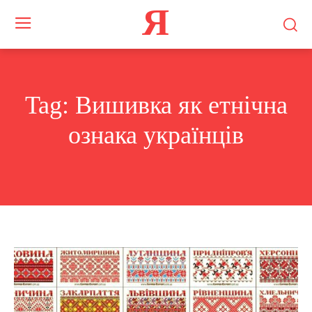
Я
Tag:
Вишивка як етнічна
ознака українців