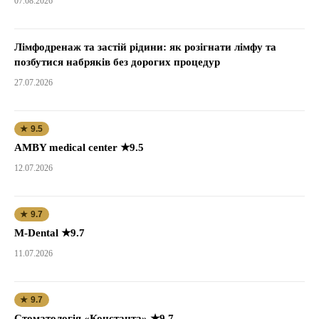
07.08.2026
Лімфодренаж та застій рідини: як розігнати лімфу та
позбутися набряків без дорогих процедур
27.07.2026
★ 9.5
AMBY medical center ★9.5
12.07.2026
★ 9.7
M-Dental ★9.7
11.07.2026
★ 9.7
Стоматологія «Константа» ★9.7