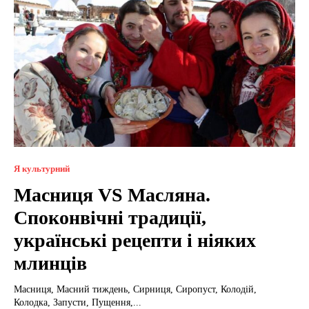
Я культурний
Масниця VS Масляна.
Споконвічні традиції,
українські рецепти і ніяких
млинців
Масниця, Масний тиждень, Сирниця, Сиропуст, Колодій,
Колодка, Запусти, Пущення,...