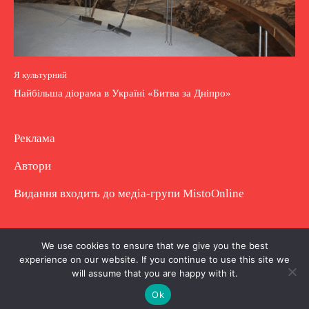
Я культурний
Найбільша діорама в Україні «Битва за Дніпро»
Реклама
Автори
Видання входить до медіа-групи
MistoOnline
Copyright © Повне використання матеріалу
We use cookies to ensure that we give you the best
experience on our website. If you continue to use this site we
заборонено. Частково можна з гіперпосиланням.
will assume that you are happy with it.
Ok
.
.
.