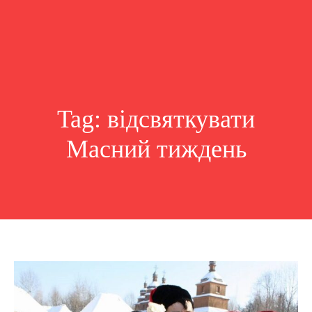
Tag:
відсвяткувати
Масний тиждень