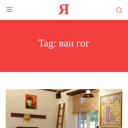
Я
Tag:
ван гог