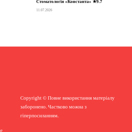
Стоматологія «Константа» ★9.7
11.07.2026
Copyright © Повне використання матеріалу
заборонено. Частково можна з
гіперпосиланням.
ne