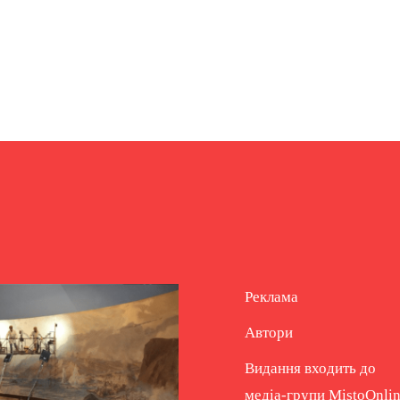
Реклама
Автори
Видання входить до
медіа-групи
MistoOnli