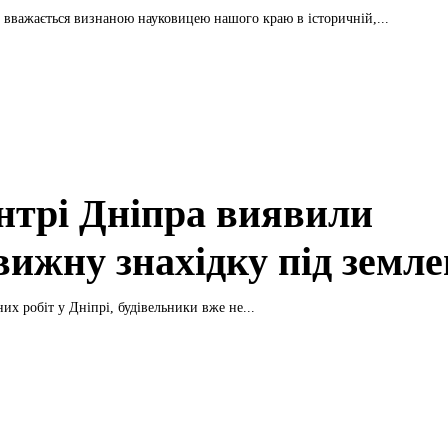
вважається визнаною науковицею нашого краю в історичній,...
нтрі Дніпра виявили
вижну знахідку під земл
их робіт у Дніпрі, будівельники вже не...