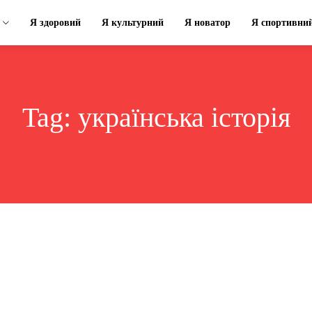
Я здоровий
Я культурний
Я новатор
Я спортивни
Tag:
українська історія