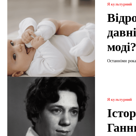
Я культурний
Відр
давні
моді
Останніми рокам
Я культурний
Істо
Ганн