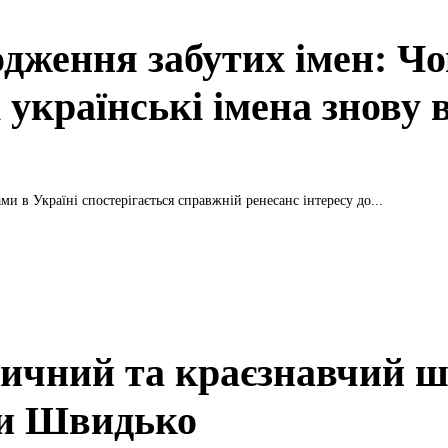
одження забутих імен: Ч
 українські імена знову 
?
и в Україні спостерігається справжній ренесанс інтересу до...
ричний та краєзнавчий 
и Швидько