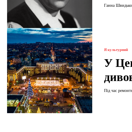
Ганна Швидько 
Я культурний
У Це
диво
Під час ремонтн