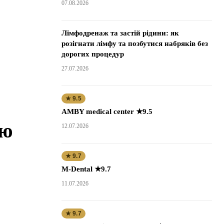
07.08.2026
Лімфодренаж та застій рідини: як
розігнати лімфу та позбутися набряків без
дорогих процедур
27.07.2026
★ 9.5
AMBY medical center ★9.5
ею
12.07.2026
★ 9.7
M-Dental ★9.7
11.07.2026
★ 9.7