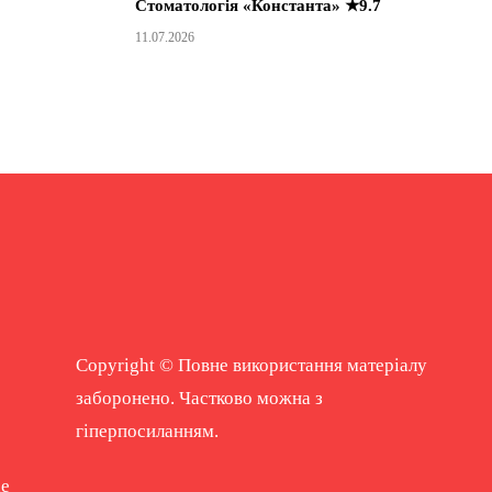
Стоматологія «Константа» ★9.7
11.07.2026
Copyright © Повне використання матеріалу
заборонено. Частково можна з
гіперпосиланням.
ne