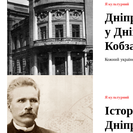
Я культурний
Дніп
у Дн
Кобз
Кожний україне
Я культурний
Істор
Дніп