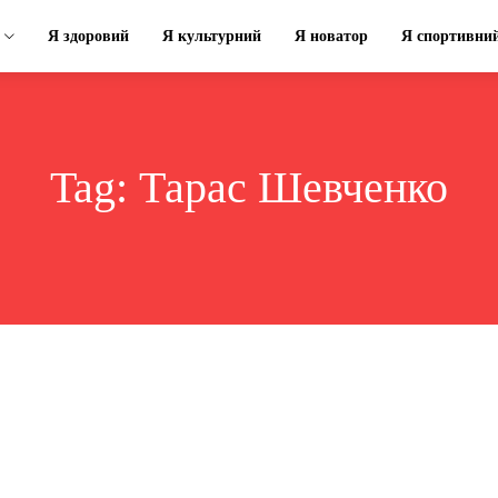
Я здоровий
Я культурний
Я новатор
Я спортивни
Tag:
Тарас Шевченко