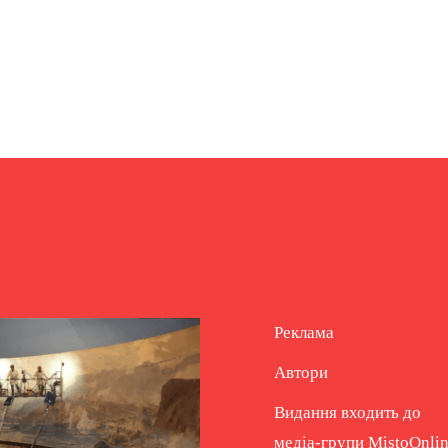
Реклама
Автори
Видання входить до
медіа-групи
MistoOnli