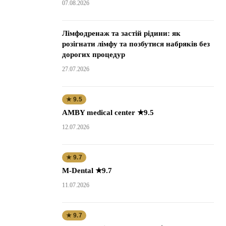
07.08.2026
Лімфодренаж та застій рідини: як
розігнати лімфу та позбутися набряків без
дорогих процедур
27.07.2026
★ 9.5
AMBY medical center ★9.5
12.07.2026
★ 9.7
M-Dental ★9.7
11.07.2026
★ 9.7