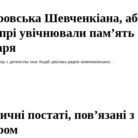
ровська Шевченкіана, аб
іпрі увічнювали пам’ять
аря
ць з дитинства знає бодай декілька рядків шевченківських...
ичні постаті, повʼязані з
ром