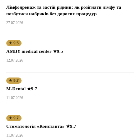
Лімфодренаж та застій рідини: як розігнати лімфу та
позбутися набряків без дорогих процедур
27.07.2026
★ 9.5
AMBY medical center ★9.5
12.07.2026
★ 9.7
M-Dental ★9.7
11.07.2026
★ 9.7
Стоматологія «Константа» ★9.7
11.07.2026