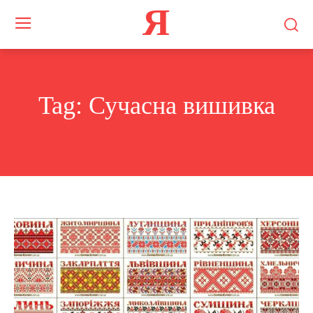
Я
Tag:
Сучасна вишивка