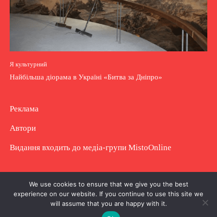
Я культурний
Найбільша діорама в Україні «Битва за Дніпро»
Реклама
Автори
Видання входить до медіа-групи
MistoOnline
Copyright © Повне використання матеріалу
We use cookies to ensure that we give you the best
experience on our website. If you continue to use this site we
заборонено. Частково можна з гіперпосиланням.
will assume that you are happy with it.