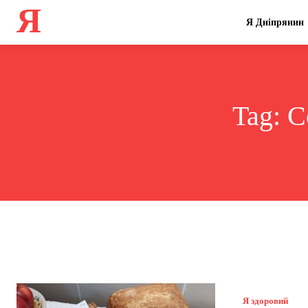
Я
Я Дніпрянин
Tag:
С
Я здоровий