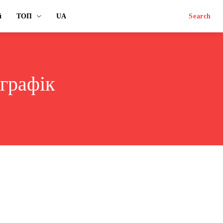
й
ТОП
UA
Search
 графік