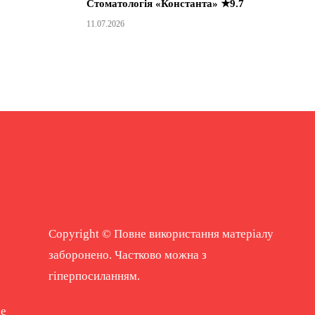
Стоматологія «Константа» ★9.7
11.07.2026
Copyright © Повне використання матеріалу
заборонено. Частково можна з
гіперпосиланням.
ne