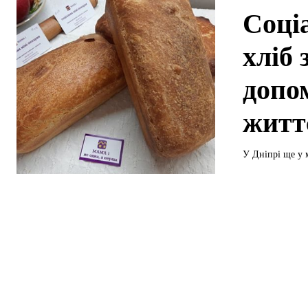
Соці
хліб 
допо
житт
У Дніпрі ще у 