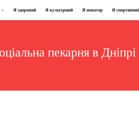
Я здоровий
Я культурний
Я новатор
Я спортивни
оціальна пекарня в Дніпрі