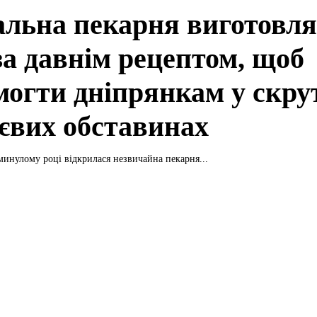
альна пекарня виготовля
за давнім рецептом, щоб
могти дніпрянкам у скру
євих обставинах
минулому році відкрилася незвичайна пекарня...