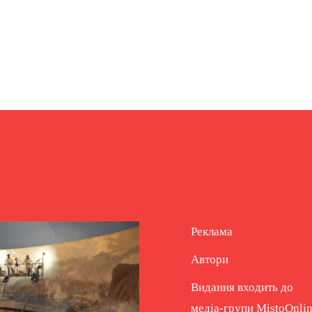
Реклама
Автори
Видання входить до
медіа-групи
MistoOnli