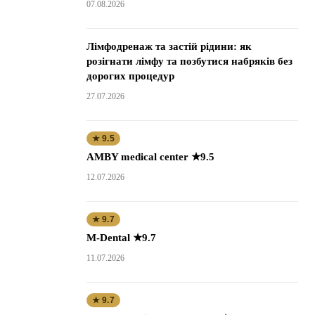
07.08.2026
Лімфодренаж та застій рідини: як
розігнати лімфу та позбутися набряків без
дорогих процедур
27.07.2026
★ 9.5
AMBY medical center ★9.5
12.07.2026
★ 9.7
M-Dental ★9.7
11.07.2026
★ 9.7