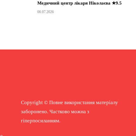
Медичний центр лікаря Ніколаєва ★9.5
06.07.2026
Copyright © Повне використання матеріалу
заборонено. Частково можна з
гіперпосиланням.
ne