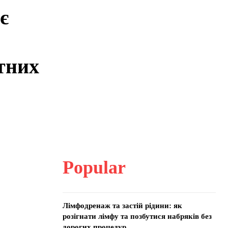
є
тних
Popular
Лімфодренаж та застій рідини: як
розігнати лімфу та позбутися набряків без
дорогих процедур