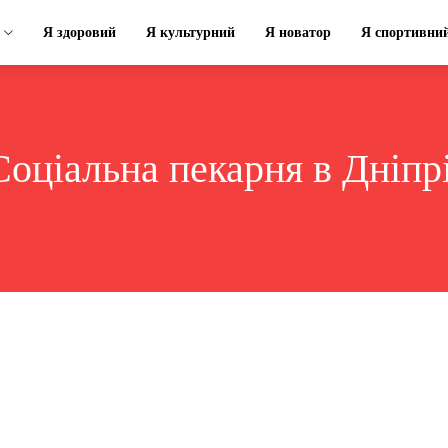
Я здоровий
Я культурний
Я новатор
Я спортивни
Соціальна пекарня в Дніпр