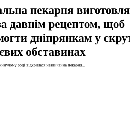
альна пекарня виготовля
за давнім рецептом, щоб
могти дніпрянкам у скру
євих обставинах
минулому році відкрилася незвичайна пекарня...