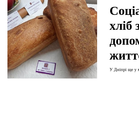
Соці
хліб 
допо
житт
У Дніпрі ще у 