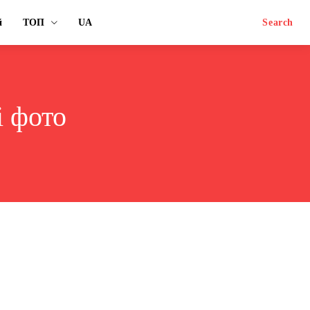
й
ТОП
UA
Search
і фото