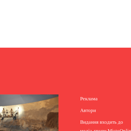
Реклама
Автори
Видання входить до
медіа-групи
MistoOnli