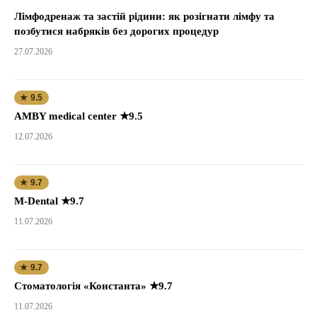
Лімфодренаж та застій рідини: як розігнати лімфу та
позбутися набряків без дорогих процедур
27.07.2026
★ 9.5
AMBY medical center ★9.5
12.07.2026
★ 9.7
M-Dental ★9.7
11.07.2026
★ 9.7
Стоматологія «Константа» ★9.7
11.07.2026