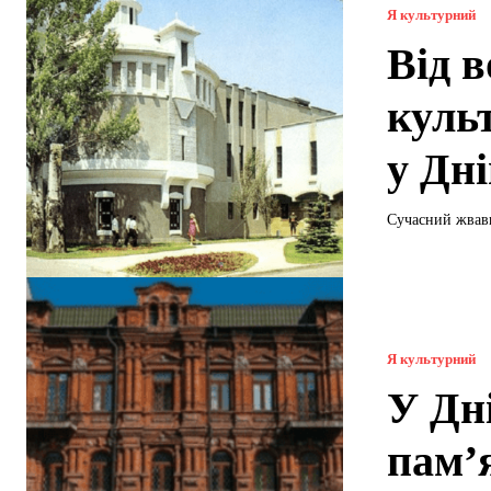
Я культурний
Від в
куль
у Дні
Сучасний жвави
Я культурний
У Дн
пам’