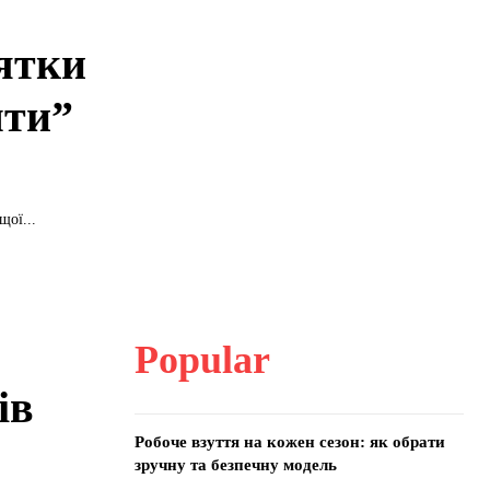
’ятки
шти”
щої...
Popular
ів
Робоче взуття на кожен сезон: як обрати
зручну та безпечну модель