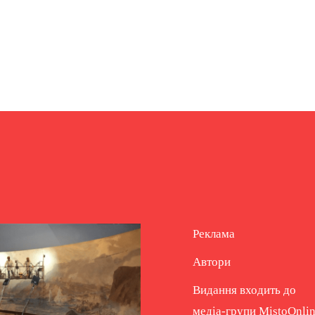
Реклама
Автори
Видання входить до
медіа-групи
MistoOnli