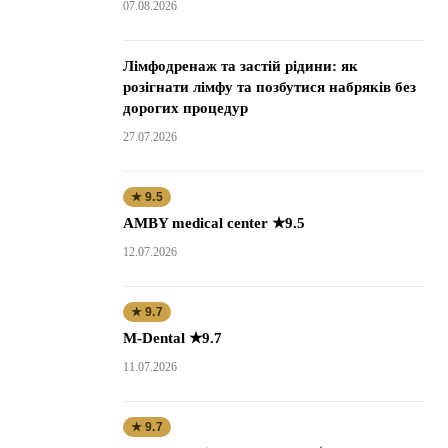
07.08.2026
Лімфодренаж та застій рідини: як
розігнати лімфу та позбутися набряків без
дорогих процедур
27.07.2026
★ 9.5
AMBY medical center ★9.5
12.07.2026
★ 9.7
M-Dental ★9.7
11.07.2026
★ 9.7