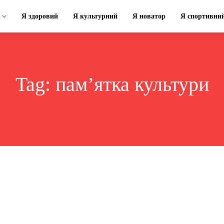
Я здоровий
Я культурний
Я новатор
Я спортивни
Tag:
пам’ятка культури