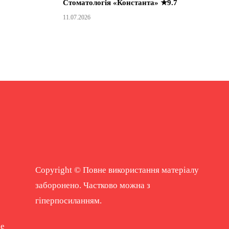
Стоматологія «Константа» ★9.7
11.07.2026
Copyright © Повне використання матеріалу
заборонено. Частково можна з
гіперпосиланням.
ne