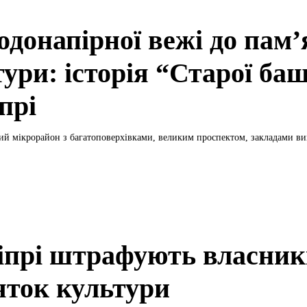
одонапірної вежі до пам
тури: історія “Старої ба
прі
й мікрорайон з багатоповерхівками, великим проспектом, закладами ви
іпрі штрафують власник
яток культури