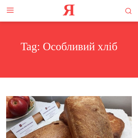
Я
Tag:
Особливий хліб