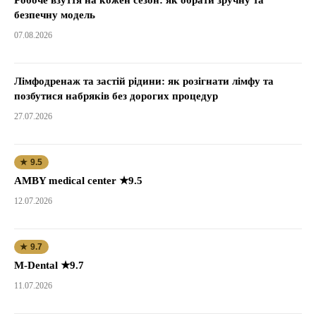
Робоче взуття на кожен сезон: як обрати зручну та
безпечну модель
07.08.2026
Лімфодренаж та застій рідини: як розігнати лімфу та
позбутися набряків без дорогих процедур
27.07.2026
★ 9.5
AMBY medical center ★9.5
12.07.2026
★ 9.7
M-Dental ★9.7
11.07.2026