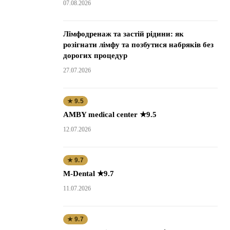
07.08.2026
Лімфодренаж та застій рідини: як
розігнати лімфу та позбутися набряків без
дорогих процедур
27.07.2026
★ 9.5
AMBY medical center ★9.5
12.07.2026
★ 9.7
M-Dental ★9.7
11.07.2026
★ 9.7