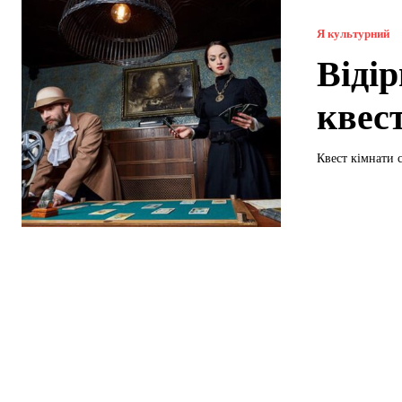
Я культурний
Відір
квес
Квест кімнати с