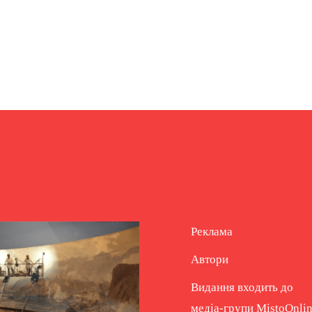
Реклама
Автори
Видання входить до
медіа-групи
MistoOnli