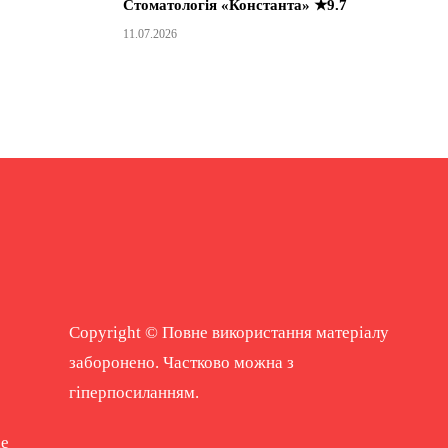
Стоматологія «Константа» ★9.7
11.07.2026
Copyright © Повне використання матеріалу
заборонено. Частково можна з
гіперпосиланням.
ne