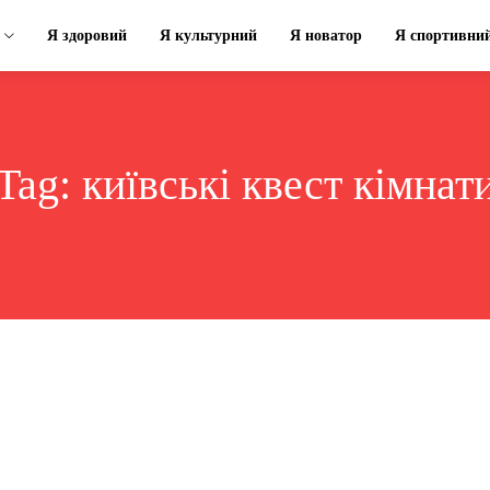
Я здоровий
Я культурний
Я новатор
Я спортивни
Tag:
київські квест кімнат