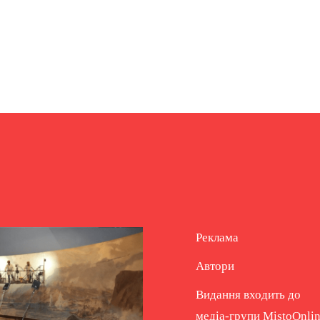
Реклама
Автори
Видання входить до
медіа-групи
MistoOnli