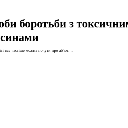
оби боротьби з токсичн
осинами
ті все частіше можна почути про аб'юз....