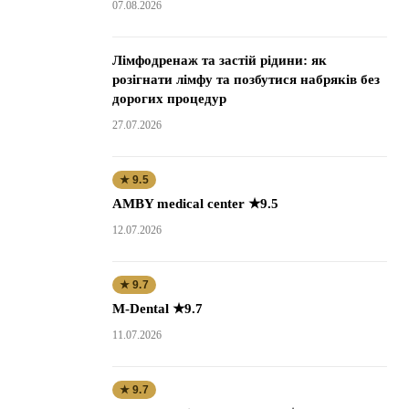
07.08.2026
Лімфодренаж та застій рідини: як
розігнати лімфу та позбутися набряків без
дорогих процедур
27.07.2026
★ 9.5
AMBY medical center ★9.5
12.07.2026
★ 9.7
M-Dental ★9.7
11.07.2026
★ 9.7