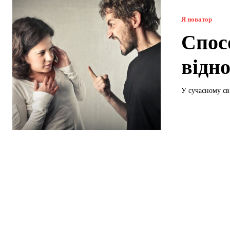
Я новатор
Спос
відн
У сучасному сві