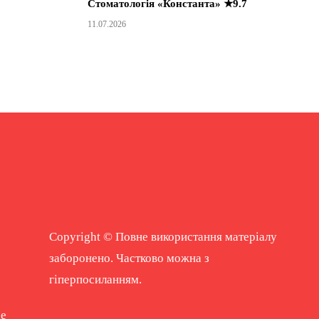
Стоматологія «Константа» ★9.7
11.07.2026
Copyright © Повне використання матеріалу
заборонено. Частково можна з
гіперпосиланням.
ne