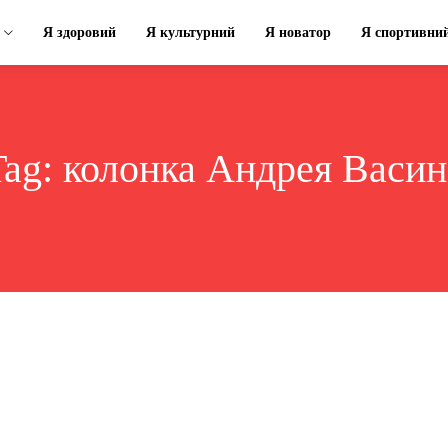
Я здоровий
Я культурний
Я новатор
Я спортивни
Tag:
колонка Андрея Васин