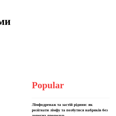
ими
Popular
Лімфодренаж та застій рідини: як
розігнати лімфу та позбутися набряків без
дорогих процедур