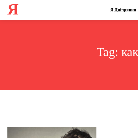
Я
Я Дніпрянин
Tag:
ка