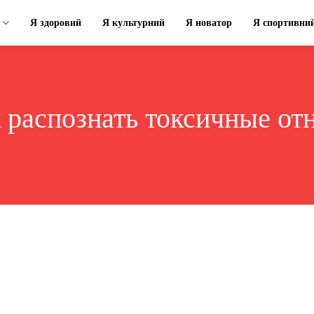
Я здоровий
Я культурний
Я новатор
Я спортивни
к распознать токсичные о