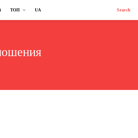
й
ТОП
UA
Search
тношения