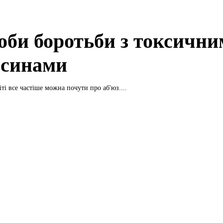
оби боротьби з токсичн
осинами
ті все частіше можна почути про аб'юз....