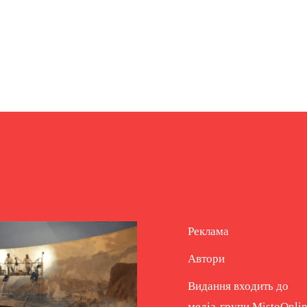
Реклама
Автори
Видання входить до
медіа-групи
MistoOnli