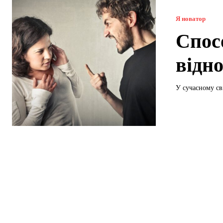
Я новатор
Спос
відн
У сучасному сві