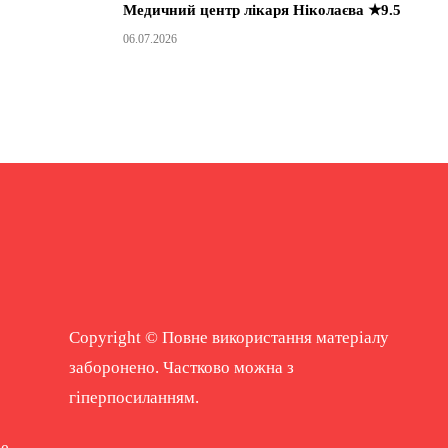
Медичний центр лікаря Ніколаєва ★9.5
06.07.2026
Copyright © Повне використання матеріалу
заборонено. Частково можна з
гіперпосиланням.
ne