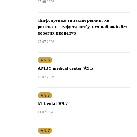
07.08.2026
Лімфодренаж та застій рідини: як
розігнати лімфу та позбутися набряків без
дорогих процедур
27.07.2026
★ 9.5
AMBY medical center ★9.5
12.07.2026
★ 9.7
M-Dental ★9.7
11.07.2026
★ 9.7