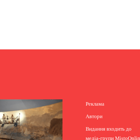
Реклама
Автори
Видання входить до
медіа-групи
MistoOnli