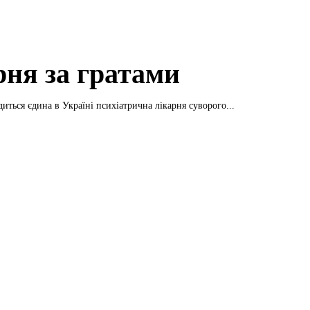
рня за гратами
иться єдина в Україні психіатрична лікарня суворого...