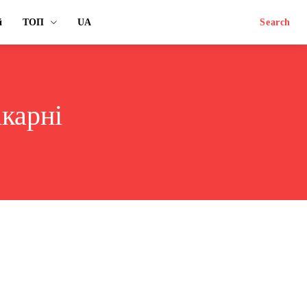
й
ТОП
UA
Search
ікарні