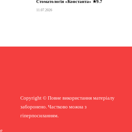
Стоматологія «Константа» ★9.7
11.07.2026
Copyright © Повне використання матеріалу
заборонено. Частково можна з
гіперпосиланням.
ne