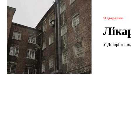
Я здоровий
Ліка
У Дніпрі знаход