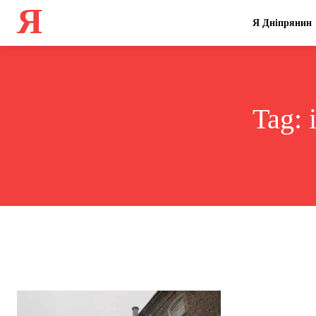
Я
Я Дніпрянин
Tag: