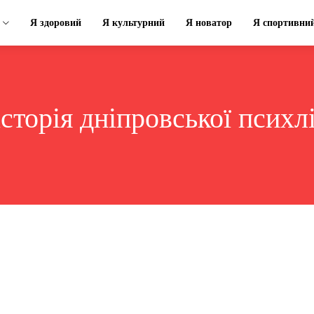
Я здоровий
Я культурний
Я новатор
Я спортивни
історія дніпровської психл