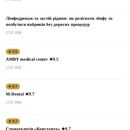
Лімфодренаж та застій рідини: як розігнати лімфу та
позбутися набряків без дорогих процедур
27.07.2026
★ 9.5
AMBY medical center ★9.5
12.07.2026
★ 9.7
M-Dental ★9.7
11.07.2026
★ 9.7
Стоматологія «Константа» ★9.7