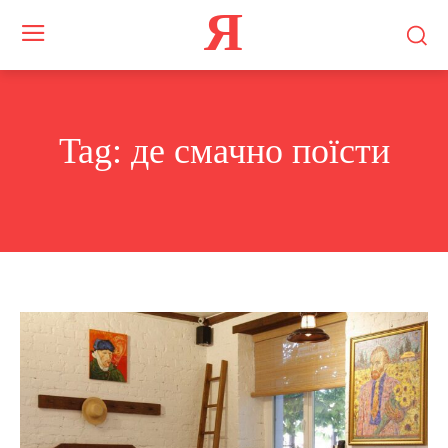
Я
Tag:
де смачно поїсти