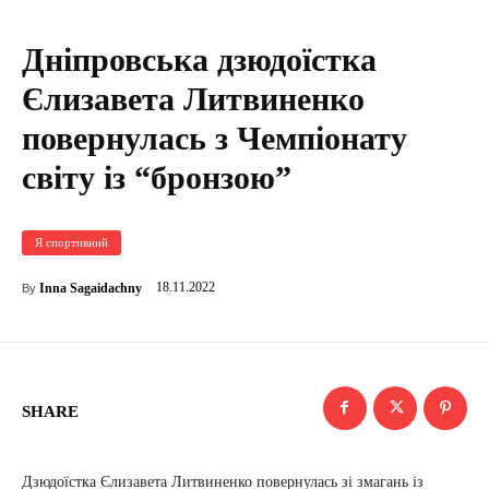
Дніпровська дзюдоїстка
Єлизавета Литвиненко
повернулась з Чемпіонату
світу із “бронзою”
Я спортивний
18.11.2022
Inna Sagaidachny
By
SHARE
Дзюдоїстка Єлизавета Литвиненко повернулась зі змагань із