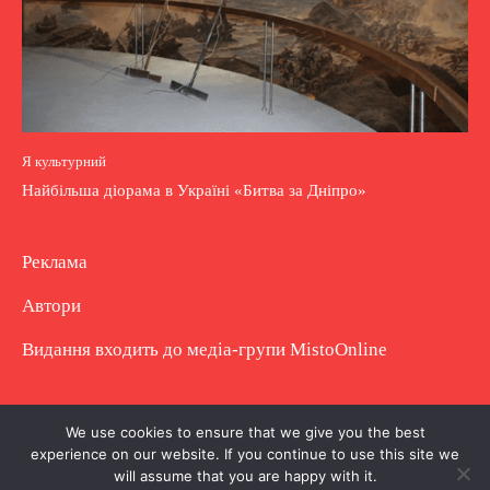
Я культурний
Найбільша діорама в Україні «Битва за Дніпро»
Реклама
Автори
Видання входить до медіа-групи
MistoOnline
Copyright © Повне використання матеріалу
We use cookies to ensure that we give you the best
experience on our website. If you continue to use this site we
заборонено. Частково можна з гіперпосиланням.
will assume that you are happy with it.