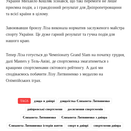
України Михайло Кошляк зізнався, що такі перемоги не лише
приємна подія, а і грандіозний результат для Дніпропетровщини
та всієї країни в цілому.
Завоювавши бронзу Ліза виконала норматив заслуженого майстра
спорту України. Це дуже гарний результат та гучна подія для
нашого краю.
Тепер Ліза готується до Чемпіонату Grand Slam на початку грудня,
далі Masters у Тель-Авіві, де спортсменка змагатиметься з
кращими спортсменами світового рейтингу. А далі ми
сподіваємось побачити Лізу Литвиненко з медаллю на
Олімпійських іграх.
TAGS
дзюдо в дніпрі
дзюдоїстка Єлизавета Литвиненко
дніпровські спортсмени
досягнення спортсменів
Єлизавета Литвиненко
Єлизавета Литвиненко з дніпра
Єлизавета Литвиненко історія життя
спорт в дніпрі
спортсмени дніпра