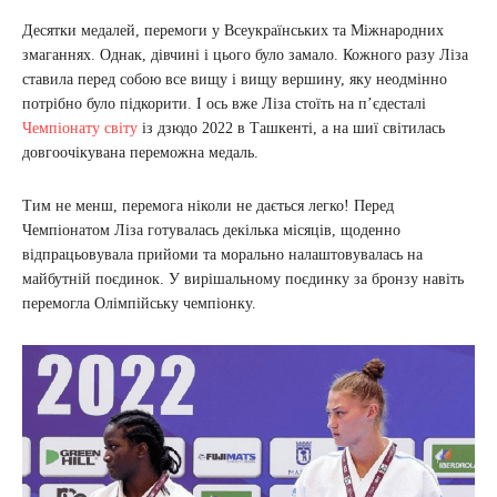
Десятки медалей, перемоги у Всеукраїнських та Міжнародних
змаганнях. Однак, дівчині і цього було замало. Кожного разу Ліза
ставила перед собою все вищу і вищу вершину, яку неодмінно
потрібно було підкорити. І ось вже Ліза стоїть на п’єдесталі
Чемпіонату світу
із дзюдо 2022 в Ташкенті, а на шиї світилась
довгоочікувана переможна медаль.
Тим не менш, перемога ніколи не дається легко! Перед
Чемпіонатом Ліза готувалась декілька місяців, щоденно
відпрацьовувала прийоми та морально налаштовувалась на
майбутній поєдинок. У вирішальному поєдинку за бронзу навіть
перемогла Олімпійську чемпіонку.