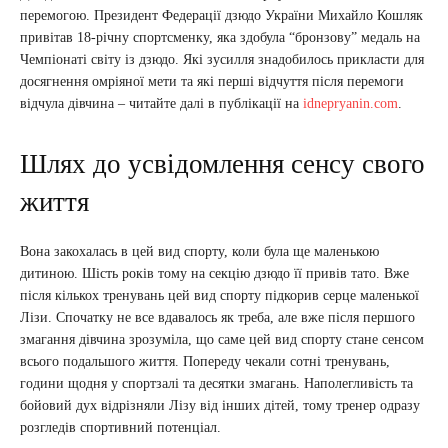
перемогою. Президент Федерації дзюдо України Михайло Кошляк
привітав 18-річну спортсменку, яка здобула “бронзову” медаль на
Чемпіонаті світу із дзюдо. Які зусилля знадобилось прикласти для
досягнення омріяної мети та які перші відчуття після перемоги
відчула дівчина – читайте далі в публікації на
idnepryanin.com
.
Шлях до усвідомлення сенсу свого
життя
Вона закохалась в цей вид спорту, коли була ще маленькою
дитиною. Шість років тому на секцію дзюдо її привів тато. Вже
після кількох тренувань цей вид спорту підкорив серце маленької
Лізи. Спочатку не все вдавалось як треба, але вже після першого
змагання дівчина зрозуміла, що саме цей вид спорту стане сенсом
всього подальшого життя. Попереду чекали сотні тренувань,
години щодня у спортзалі та десятки змагань. Наполегливість та
бойовий дух відрізняли Лізу від інших дітей, тому тренер одразу
розгледів спортивний потенціал.