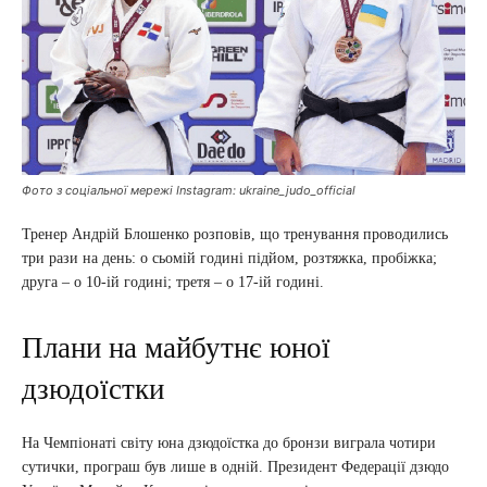
Фото з соціальної мережі Instagram: ukraine_judo_official
Тренер Андрій Блошенко розповів, що тренування проводились
три рази на день: о сьомій годині підйом, розтяжка, пробіжка;
друга – о 10-ій годині; третя – о 17-ій годині.
Плани на майбутнє юної
дзюдоїстки
На Чемпіонаті світу юна дзюдоїстка до бронзи виграла чотири
сутички, програш був лише в одній. Президент Федерації дзюдо