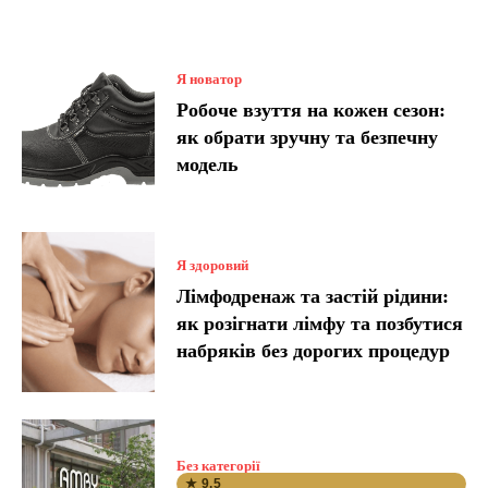
Я новатор
Робоче взуття на кожен сезон:
як обрати зручну та безпечну
модель
Я здоровий
Лімфодренаж та застій рідини:
як розігнати лімфу та позбутися
набряків без дорогих процедур
Без категорії
★ 9.5