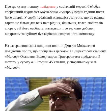
Про цю сумну новину
повідомив
у соціальній мережі Фейсбук
спортивний журналіст Москаленко Дмитро у перші години після
його смерті. У своїй публікації журналіст зазначив, що це велика
втрата не тільки для всіх нас: рідних, близьких, колег, любителів
спорту, а й його особиста, нагадавши про те, яким добрим,
відкритим та чуйним був керівник спортивного комплексу.
На завершення своєї нищівної новини Дмитро Москаленко
повідомив про те, що прощальна церемонія з директором стадіону
«Метеор» Огановим Володимиром Григоровичем відбудеться 5
лютого, у суботу о 10 годині 45 хвилин, у спортивному залі
«Метеор».