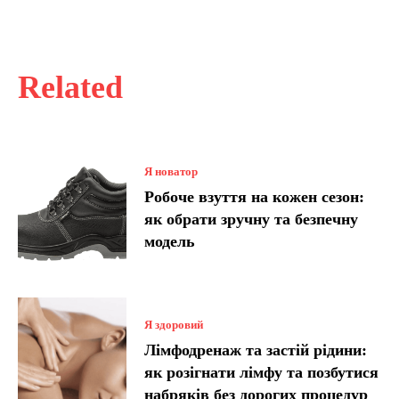
Related
Я новатор
Робоче взуття на кожен сезон:
як обрати зручну та безпечну
модель
Я здоровий
Лімфодренаж та застій рідини:
як розігнати лімфу та позбутися
набряків без дорогих процедур