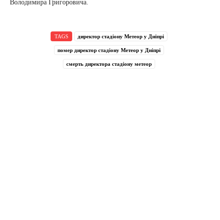
Володимира Григоровича.
TAGS
директор стадіону Метеор у Дніпрі
помер директор стадіону Метеор у Дніпрі
смерть директора стадіону метеор