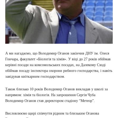
А ми нагадаємо, що Володимир Оганов закінчив ДНУ ім. Олеся
Гончара, факультет «Біологія та хімія». У віці до 27 років обіймав
керівні посади на комсомольських посадах, на Далекому Сході
обіймав посаду інспектора охорони рибного господарства, і навіть
завідував квіткарним господарством.
Також близько 10 років Володимир Оганов викладав у школі за
напрямом: хімія та біологія. На запрошення Сергія Чуба
Володимир Оганов став директором стадіону “Метеор”.
Висловлюємо щирі співчуття рідним та близьким Оганова