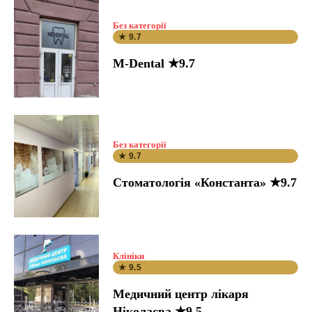
Без категорії
★ 9.7
M-Dental ★9.7
Без категорії
★ 9.7
Стоматологія «Константа» ★9.7
Клініки
★ 9.5
Медичний центр лікаря
Ніколаєва ★9.5