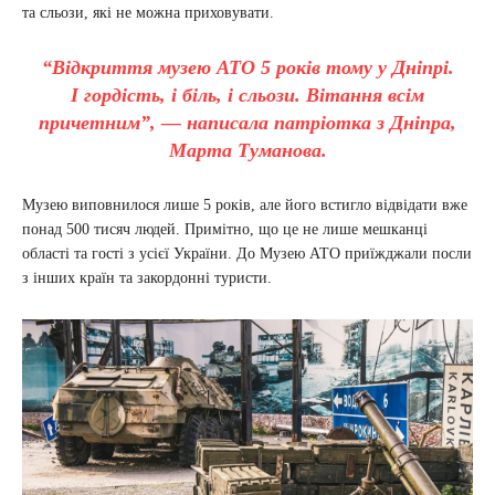
та сльози, які не можна приховувати.
“Відкриття музею АТО 5 років тому у Дніпрі.
І гордість, і біль, і сльози. Вітання всім
причетним”, — написала патріотка з Дніпра,
Марта Туманова.
Музею виповнилося лише 5 років, але його встигло відвідати вже
понад 500 тисяч людей. Примітно, що це не лише мешканці
області та гості з усієї України. До Музею АТО приїжджали посли
з інших країн та закордонні туристи.