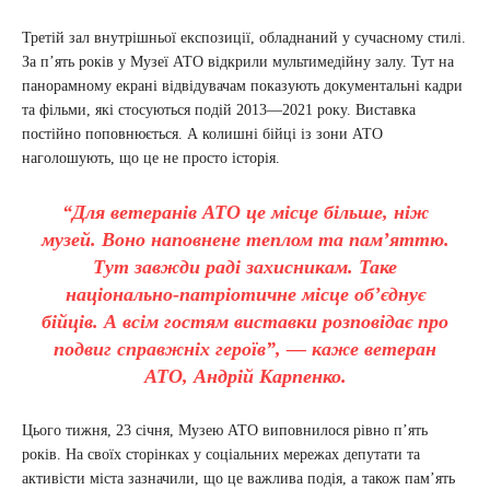
Третій зал внутрішньої експозиції, обладнаний у сучасному стилі.
За п’ять років у Музеї АТО відкрили мультимедійну залу. Тут на
панорамному екрані відвідувачам показують документальні кадри
та фільми, які стосуються подій 2013—2021 року. Виставка
постійно поповнюється. А колишні бійці із зони АТО
наголошують, що це не просто історія.
“Для ветеранів АТО це місце більше, ніж
музей. Воно наповнене теплом та пам’яттю.
Тут завжди раді захисникам. Таке
національно-патріотичне місце об’єднує
бійців. А всім гостям виставки розповідає про
подвиг справжніх героїв”, — каже ветеран
АТО, Андрій Карпенко.
Цього тижня, 23 січня, Музею АТО виповнилося рівно п’ять
років. На своїх сторінках у соціальних мережах депутати та
активісти міста зазначили, що це важлива подія, а також пам’ять