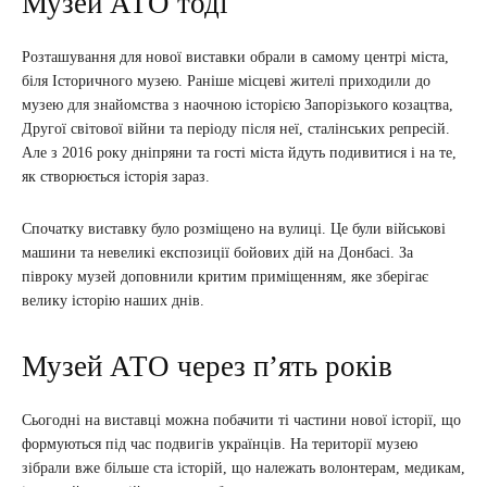
Музей АТО тоді
Розташування для нової виставки обрали в самому центрі міста,
біля Історичного музею. Раніше місцеві жителі приходили до
музею для знайомства з наочною історією Запорізького козацтва,
Другої світової війни та періоду після неї, сталінських репресій.
Але з 2016 року дніпряни та гості міста йдуть подивитися і на те,
як створюється історія зараз.
Спочатку виставку було розміщено на вулиці. Це були військові
машини та невеликі експозиції бойових дій на Донбасі. За
півроку музей доповнили критим приміщенням, яке зберігає
велику історію наших днів.
Музей АТО через п’ять років
Сьогодні на виставці можна побачити ті частини нової історії, що
формуються під час подвигів українців. На території музею
зібрали вже більше ста історій, що належать волонтерам, медикам,