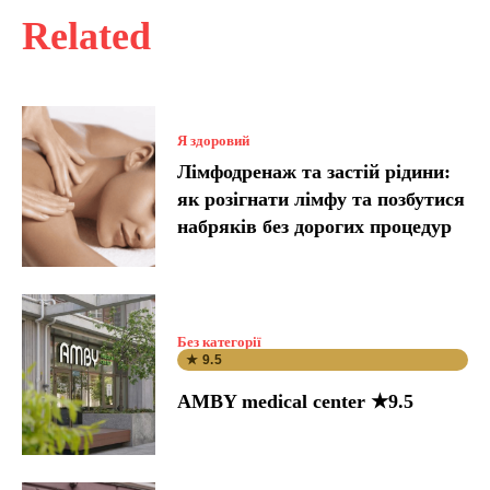
Related
Я здоровий
Лімфодренаж та застій рідини:
як розігнати лімфу та позбутися
набряків без дорогих процедур
Без категорії
★ 9.5
AMBY medical center ★9.5