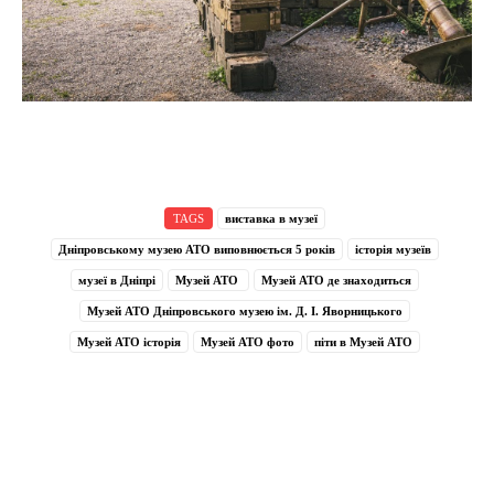
TAGS
виставка в музеї
Дніпровському музею АТО виповнюється 5 років
історія музеїв
музеї в Дніпрі
Музей АТО
Музей АТО де знаходиться
Музей АТО Дніпровського музею ім. Д. І. Яворницького
Музей АТО історія
Музей АТО фото
піти в Музей АТО