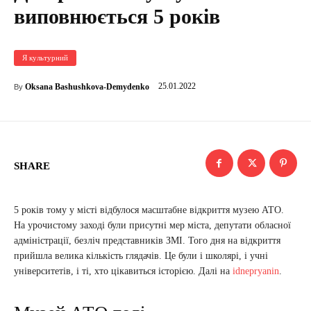
виповнюється 5 років
Я культурний
25.01.2022
Oksana Bashushkova-Demydenko
By
SHARE
5 років тому у місті відбулося масштабне відкриття музею АТО.
На урочистому заході були присутні мер міста, депутати обласної
адміністрації, безліч представників ЗМІ. Того дня на відкриття
прийшла велика кількість глядачів. Це були і школярі, і учні
університетів, і ті, хто цікавиться історією. Далі на
idnepryanin
.