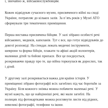
і, звичайно ж, військовослужбовцям.
Кожен відвідувач сучасного музею, присвяченого війні на сході
України, потрапляє до кількох залів. За п’ять років у Музеї АТО
сформували три тематичних приміщення.
Перша виставка присвячена бійцям. У залі зібрано особисті речі
військових, медиків, капеланів. Тут є все, що готує відвідувачів до
довгої розповіді. На стендах лежать медичні інструменти,
шеврони та форма бійців, плакати та афіші акцій волонтерів,
малюнки дітей та бойові припаси. Все це поєднується,
розкриваючи правду про те, що війна торкнулася як дорослих, так
і дітей.
У другому залі розкривається важка для країни історія. У
приміщенні зібрано фотографії всіх загиблих під час боротьби за
Україну. Біля кожного знімка можна побачити маленькі речі. У
музеї кажуть, що це найцінніші речі, які мали загиблі. На
полицях під фотокартками можна розглянути листи від рідних,
невеликі фотографії, телефони та ікони.