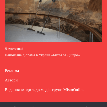
Я культурний
Найбільша діорама в Україні «Битва за Дніпро»
Реклама
Автори
Видання входить до медіа-групи
MistoOnline
Copyright © Повне використання матеріалу