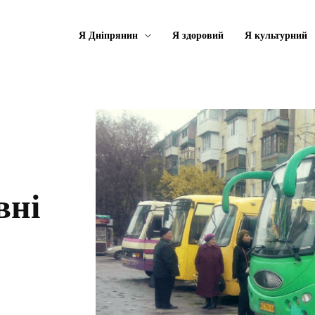
Я Дніпрянин
Я здоровий
Я культурний
вні