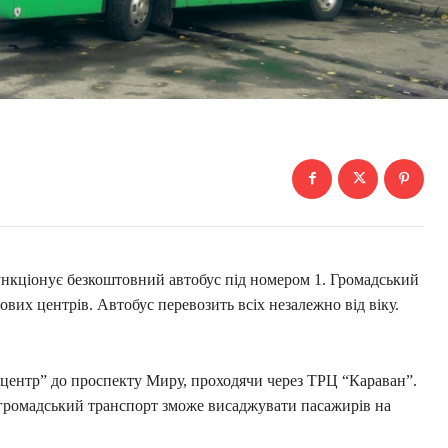
функціонує безкоштовний автобус під номером 1. Громадський
вих центрів. Автобус перевозить всіх незалежно від віку.
іцентр” до проспекту Миру, проходячи через ТРЦ “Караван”.
к громадський транспорт зможе висаджувати пасажирів на