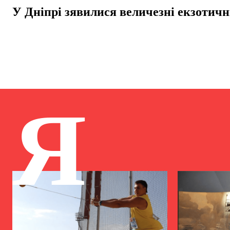
У Дніпрі зявилися величезні екзотичн
Я