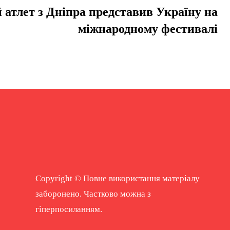
атлет з Дніпра представив Україну на
міжнародному фестивалі
Copyright © Повне використання матеріалу
заборонено. Частково можна з
гіперпосиланням.