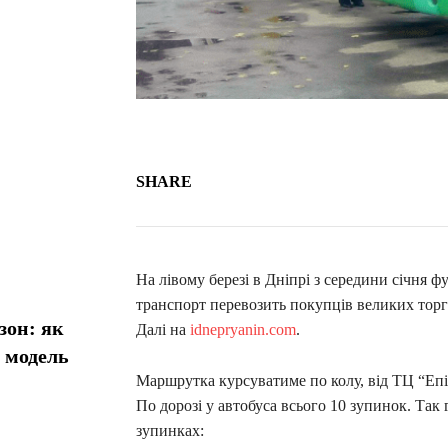
SHARE
На лівому березі в Дніпрі з середини січня 
транспорт перевозить покупців великих торго
зон: як
Далі на
idnepryanin.com
.
у модель
Маршрутка курсуватиме по колу, від ТЦ “Еп
По дорозі у автобуса всього 10 зупинок. Та
зупинках: