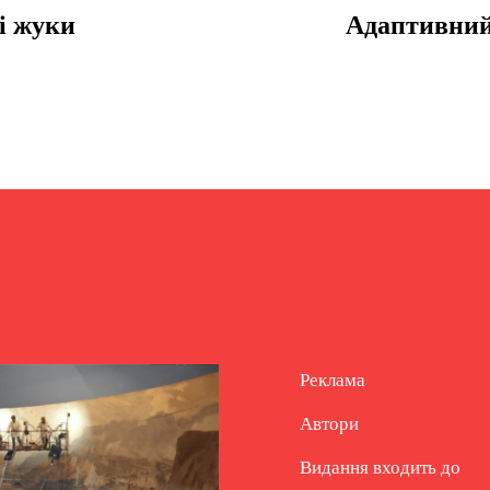
і жуки
Адаптивний 
Реклама
Автори
Видання входить до