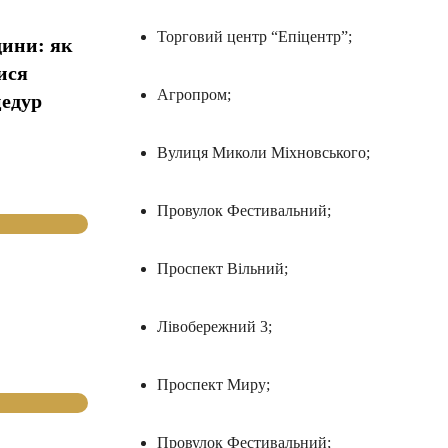
Торговий центр “Епіцентр”;
дини: як
ися
Агропром;
цедур
Вулиця Миколи Міхновського;
Провулок Фестивальний;
Проспект Вільний;
Лівобережний 3;
Проспект Миру;
Провулок Фестивальний;