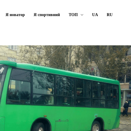
Я новатор
Я спортивний
ТОП
UA
RU