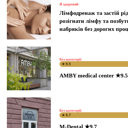
Я здоровий
Лімфодренаж та застій рі
розігнати лімфу та позбут
набряків без дорогих про
Без категорії
★ 9.5
AMBY medical center ★9.5
Без категорії
★ 9.7
M-Dental ★9.7