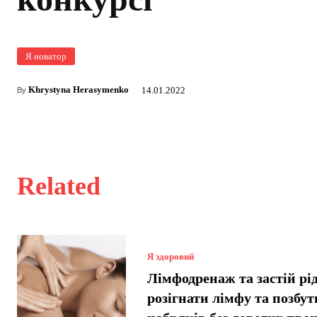
Я новатор
Khrystyna Herasymenko
14.01.2022
By
Related
Я здоровий
Лімфодренаж та застій рі
розігнати лімфу та позбут