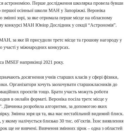
ться астрономією. Перше дослідження школярка провела бувши
ю першої осінньої школи МАН у Запоріжжі. Вероніка
о змінні зорі, за яке отримала перше місце на обласному
му конкурсі МАН Юніор Дослідник у секції “Астрономія”.
 МАН, за яке їй присудили третє місце та грошову нагороду у
до участі у міжнародних конкурсах.
uca IMSEF наприкінці 2021 року.
значають досягнення учнів старших класів у сфері фізики,
узики. Організатори хочуть заохочувати старшокласників до
оваційних проєктів тощо. Брати участь можуть роботи
оходив в онлайн форматі. Вероніка посіла третє місце у
рі”. Дівчинка розробила алгоритми, за допомогою яких
ірку. Змінна зоря ця та, яка має нестабільний видимий блиск.
 у якому налічується близько 30 тис. об’єктів. Їхнє виявлення
ірок ще не вивчені. Вивчення змінних зірок – одна з областей