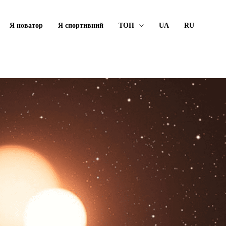
Я новатор
Я спортивний
ТОП
UA
RU