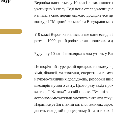
цедур
Вероніка навчається у 10 класі та захоплює
ученицею 8 класу. Тоді вона стала учаснице
написала своє перше науково-дослідне есе пр
конкурсі “Мирний космос” та Всеукраїнсько
У 9 класі Вероніка написала ще одне есе для
розмірі 1000 грн. Її робота стала поштовхом 
Будучи у 10 класі школярка взяла участь у B
Це щорічний турецький ярмарок, на якому від
хімії, біології, математики, енергетики та м
науково-технічних досліджень, розробки інн
школярів з усього світу. Цього разу захід пр
категорії “Фізика” за свій проєкт “Змінні зо
астрономи-початківці зможуть виявити таку з
Наразі існує Загальний каталог змінних зірок,
досить складний процес, тому багато таких з