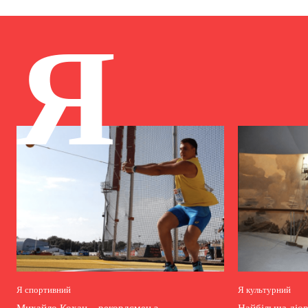
Я
Я спортивний
Я культурний
Михайло Кохан – рекордсмен з
Найбільша діор