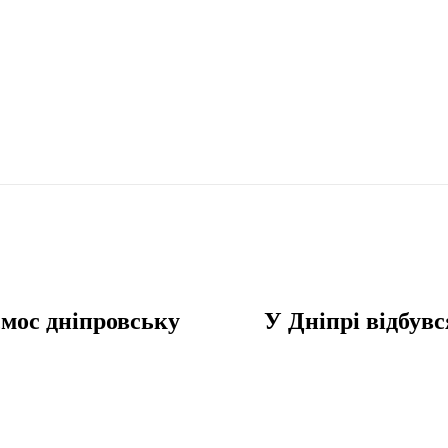
смос дніпровську
У Дніпрі відбувс