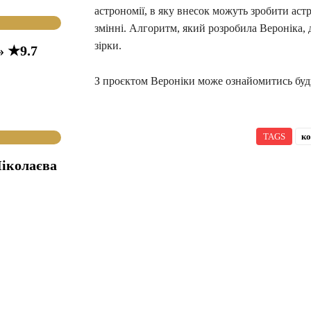
астрономії, в яку внесок можуть зробити аст
змінні. Алгоритм, який розробила Вероніка, 
зірки.
» ★9.7
З проєктом Вероніки може ознайомитись будь
TAGS
ко
іколаєва