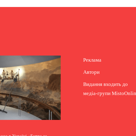
Реклама
Автори
Видання входить до
медіа-групи
MistoOnli
ама в Україні «Битва за