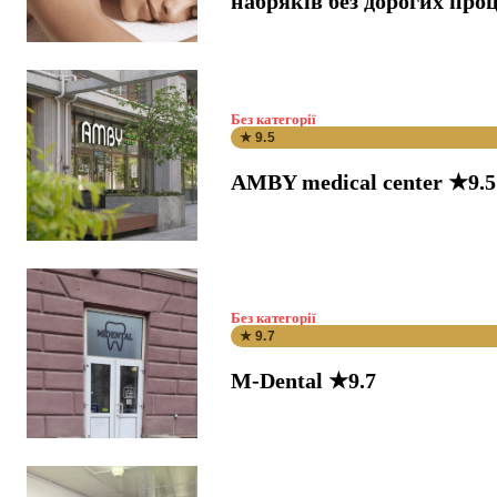
набряків без дорогих про
Без категорії
★ 9.5
AMBY medical center ★9.5
Без категорії
★ 9.7
M-Dental ★9.7