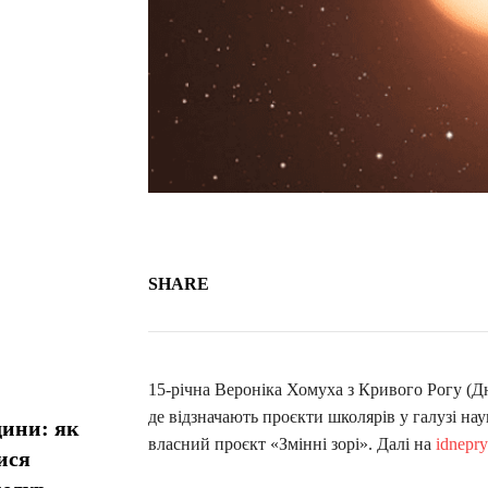
SHARE
15-річна Вероніка Хомуха з Кривого Рогу (Д
де відзначають проєкти школярів у галузі нау
дини: як
власний проєкт «Змінні зорі». Далі на
idnepr
ися