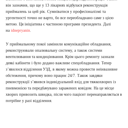
він зазначив, що ще у 13 лікарнях відбулася реконструкція
приймалень за цей рік. Сумніватися у професіоналізмі та
ургентності точно не варто, бо все переобладнано саме з цією
метою. Ця ініціатива є частиною програми президента. Далі
на
idnepryanin
.
У приймальному покої замінили комунікаційне обладнання,
реконструювали опалювальну систему, а також системи
вентилювання та кондиціювання. Крім цього ремонту зазнали
деякі кабінети і було додано важливе спецобладнання. Тепер
з’явилося відділення УЗД, в якому можна провести неінвазивне
обстеження, причому воно працює 24/7. Також завдяки
реконструкції з’явився індивідуальний вхід для тяжкохворих із
пневмонією та передбачувано заражених ковідом. На це місце
хворих привозить швидка, після чого пацієнт перенаправляється в
потрібне у разі відділення.