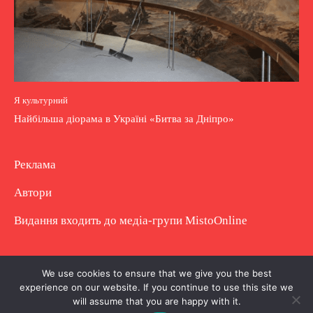
Я культурний
Найбільша діорама в Україні «Битва за Дніпро»
Реклама
Автори
Видання входить до медіа-групи
MistoOnline
Copyright © Повне використання матеріалу
We use cookies to ensure that we give you the best
experience on our website. If you continue to use this site we
заборонено. Частково можна з гіперпосиланням.
will assume that you are happy with it.