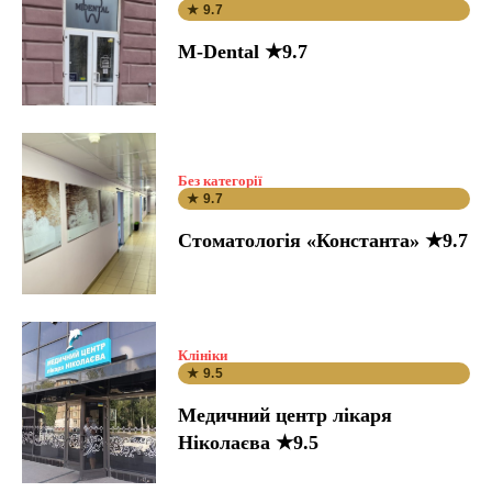
★ 9.7
M-Dental ★9.7
Без категорії
★ 9.7
Стоматологія «Константа» ★9.7
Клініки
★ 9.5
Медичний центр лікаря
Ніколаєва ★9.5