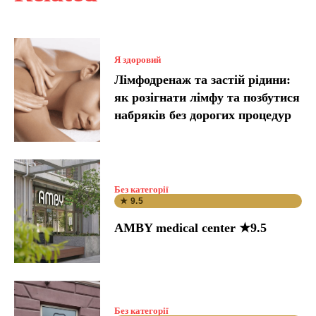
Я здоровий
Лімфодренаж та застій рідини:
як розігнати лімфу та позбутися
набряків без дорогих процедур
Без категорії
★ 9.5
AMBY medical center ★9.5
Без категорії