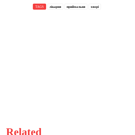
TAGS
лікарня
приймальня
хворі
Related