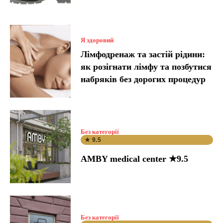
Я здоровий
Лімфодренаж та застій рідини:
як розігнати лімфу та позбутися
набряків без дорогих процедур
Без категорії
★ 9.5
AMBY medical center ★9.5
Без категорії