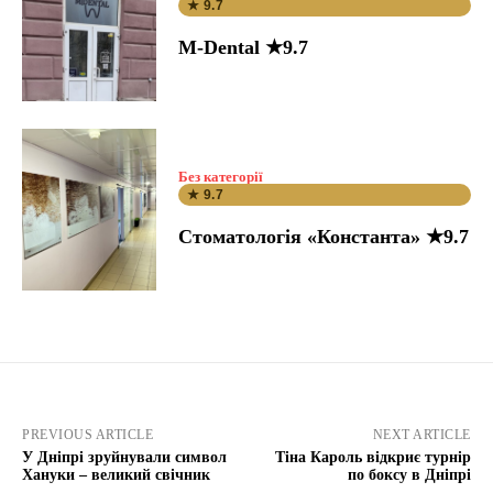
★ 9.7
M-Dental ★9.7
Без категорії
★ 9.7
Стоматологія «Константа» ★9.7
PREVIOUS ARTICLE
NEXT ARTICLE
У Дніпрі зруйнували символ
Тіна Кароль відкриє турнір
Хануки – великий свічник
по боксу в Дніпрі