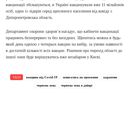
вакцинації збільшуються, в Україні вакцинували вже 11 мільйонів
осіб, один із лідерів серед щепленого населення від ковіду є
Дніпропетровська область.
Департамент охорони здоров’я нагадує, що кабінети вакцинації
працюють безперервно та без вихідних. Щепитись можна в будь-
який день однією з чотирьох вакцин на вибір, за умови наявності
в достатній кількості всіх вакцин. Рішення про перехід області до
іншої зони буде вирішуватись вже незабаром у Києві.
TAGS
вакцина від Covid-19
записатись на щеплення
карантин
червона зона
червона зона в дніпрі