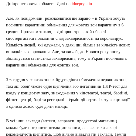
Дніпропетровська область. Далі на
idnepryanin
.
Але, як повідомили, розслаблятися ще зарано – в Україні хочуть
посилити карантинні обмеження для жовтих зон карантину з 6
грудня. Протягом тижня, в Дніпропетровській області
спостерігається повільний спад захворюваності на коронавірус.
Кількість людей, які одужали, у деякі дні більша за кількість нових
випадків захворювання. Але, зазвичай, до Нового року знову
збільшується статистика захворювань, тому в Україні посилюють
карантинні обмеження для жовтих зон.
З 6 грудня у жовтих зонах будуть діяти обмеження червоних зон,
такі як: обов’язкове одне щеплення або негативний ПЛР-тест для
входу у концертну залу, знаходження у кінотеатрі, театрі, басейні,
фітнес-центрі, барі та ресторані. Термін дії сертифікату вакцинації
з однією дозою буде діяти місяць.
В усі інші заклади (аптеки, заправки, продуктові магазини)
можна буде потрапити невакцинованим, але все-таки лікарі
рекомендують щепитись, щоб вільно відвідувати заклади. Темпи