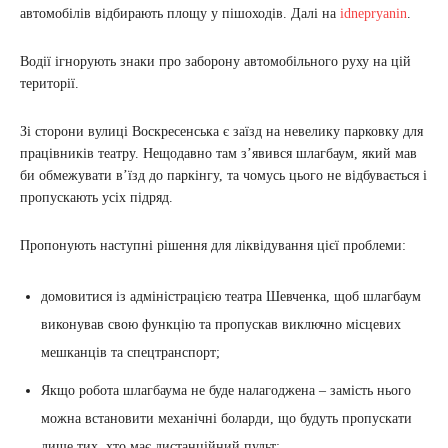
автомобілів відбирають площу у пішоходів. Далі на
idnepryanin
.
Водії ігнорують знаки про заборону автомобільного руху на цій
території.
Зі сторони вулиці Воскресенська є заїзд на невелику парковку для
працівників театру. Нещодавно там з’явився шлагбаум, який мав
би обмежувати в’їзд до паркінгу, та чомусь цього не відбувається і
пропускають усіх підряд.
Пропонують наступні рішення для ліквідування цієї проблеми:
домовитися із адміністрацією театра Шевченка, щоб шлагбаум
виконував свою функцію та пропускав виключно місцевих
мешканців та спецтранспорт;
Якщо робота шлагбаума не буде налагоджена – замість нього
можна встановити механічні боларди, що будуть пропускати
лише тих, хто має дистанційний пульт;