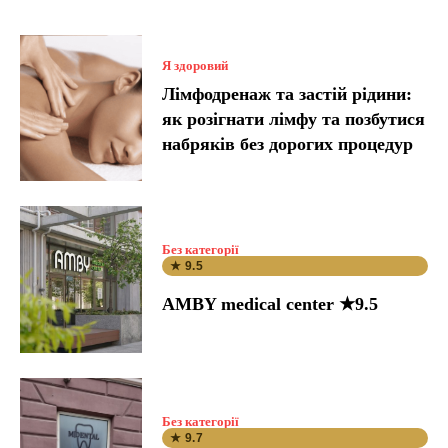
Я здоровий
Лімфодренаж та застій рідини:
як розігнати лімфу та позбутися
набряків без дорогих процедур
Без категорії
★ 9.5
AMBY medical center ★9.5
Без категорії
★ 9.7