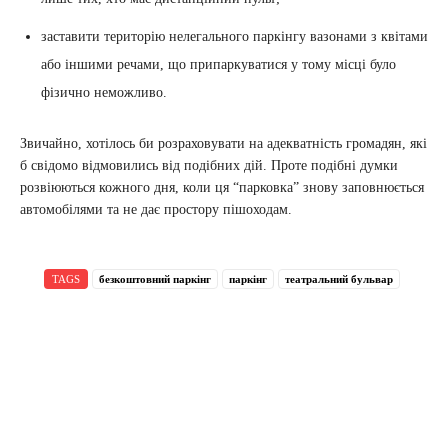
заставити територію нелегального паркінгу вазонами з квітами
або іншими речами, що припаркуватися у тому місці було
фізично неможливо.
Звичайно, хотілось би розраховувати на адекватність громадян, які
б свідомо відмовились від подібних дій. Проте подібні думки
розвіюються кожного дня, коли ця “парковка” знову заповнюється
автомобілями та не дає простору пішоходам.
TAGS
безкоштовний паркінг
паркінг
театральний бульвар