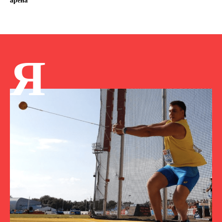
арена
Я