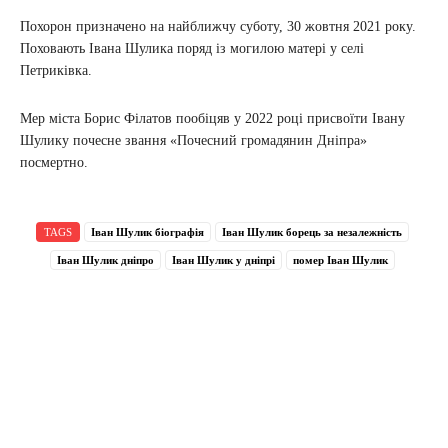
Похорон призначено на найближчу суботу, 30 жовтня 2021 року.
Поховають Івана Шулика поряд із могилою матері у селі
Петриківка.
Мер міста Борис Філатов пообіцяв у 2022 році присвоїти Івану
Шулику почесне звання «Почесний громадянин Дніпра»
посмертно.
TAGS
Іван Шулик біографія
Іван Шулик борець за незалежність
Іван Шулик дніпро
Іван Шулик у дніпрі
помер Іван Шулик