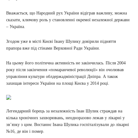
Вважається, що Народний рух України відіграв важливу, можна
сказати, ключову роль у становленні окремої незалежної держави
– Україна.
Згодом уже в місті Києві Івану Шулику довірили підняття
прапора вже під стінами Верховної Ради України.
На цьому його політична активність не закінчилась. Після 2004
року після закінчення «помаранчевої революції» він очолював
управління культури облдержадміністрації Дніпра. А також
захищав інтереси України на площі Києва у 2014 році.
Легендарний борець за незалежність Іван Шулик страждав на
кілька хронічних захворювань, неодноразово лежав у лікарні у
зв’язку з цим. Востаннє Івана Шулика госпіталізували до лікарні
№16, де він і помер.