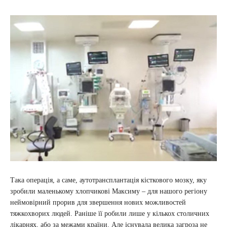
Така операція, а саме, аутотрансплантація кісткового мозку, яку
зробили маленькому хлопчикові Максиму – для нашого регіону
неймовірний прорив для звершення нових можливостей
тяжкохворих людей. Раніше її робили лише у кількох столичних
лікарнях, або за межами країни. Але існувала велика загроза не