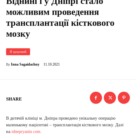
Віднині і у Дніпрі стало
можливим проведення
трансплантації кісткового
мозку
Я здоровий
11.10.2021
Inna Sagaidachny
By
SHARE
В дитячій клініці м. Дніпра проведено унікальну операцію
маленькому пацієнтові – трансплантація кісткового мозку. Далі
на
idnepryanin.com
.