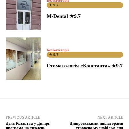
Без категорії
★ 9.7
M-Dental ★9.7
Без категорії
★ 9.7
Стоматологія «Константа» ★9.7
PREVIOUS ARTICLE
NEXT ARTICLE
День Козацтва у Дніпрі:
Дніпровськими ініціаторами
програма на тиждень
створено мультфільм для