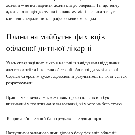
довезти – не всі пацієнти доживали до операції. Те, що тепер
аутотраплантація доступна і в нашому місті –велика заслуга
команди спеціалістів та професіоналів свого діла.
Плани на майбутнє фахівців
обласної дитячої лікарні
Увесь склад задіяних лікарів на чолі із завідувачем відділення
анестезіології та інтенсивної терапії обласної дитячої лікарні
Сергієм Єгоровим дуже задоволений результатом, на який усі так
розраховували.
Працюючи з великим колективом професіоналів він був
впевнений у позитивному завершенні, ні у кого не було страху.
Те прислів’я: перший блін грудкою – не для дніпрян.
Наступними запланованими діями з боку фахівців обласній