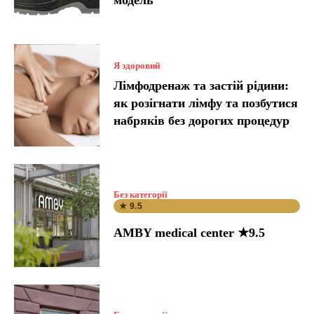
модель
Я здоровий
Лімфодренаж та застій рідини:
як розігнати лімфу та позбутися
набряків без дорогих процедур
Без категорії
★ 9.5
AMBY medical center ★9.5