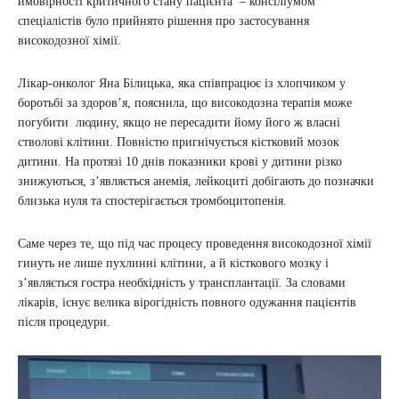
ймовірності критичного стану пацієнта – консіліумом
спеціалістів було прийнято рішення про застосування
високодозної хімії.
Лікар-онколог Яна Білицька, яка співпрацює із хлопчиком у
боротьбі за здоров’я, пояснила, що високодозна терапія може
погубити людину, якщо не пересадити йому його ж власні
стволові клітини. Повністю пригнічується кістковий мозок
дитини. На протязі 10 днів показники крові у дитини різко
знижуються, з’являється анемія, лейкоциті добігають до позначки
близька нуля та спостерігається тромбоцитопенія.
Саме через те, що під час процесу проведення високодозної хімії
гинуть не лише пухлинні клітини, а й кісткового мозку і
з’являється гостра необхідність у трансплантації. За словами
лікарів, існує велика вірогідність повного одужання пацієнтів
після процедури.