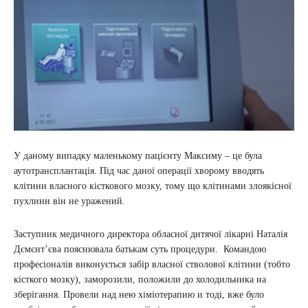
У даному випадку маленькому пацієнту Максиму – це була
аутотрансплантація. Під час даної операції хворому вводять
клітини власного кісткового мозку, тому що клітинами злоякісної
пухлини він не уражений.
Заступник медичного директора обласної дитячої лікарні Наталія
Дємєнт’єва пояснювала батькам суть процедури. Командою
професіоналів виконується забір власної стволової клітини (тобто
кісткого мозку), заморозили, положили до холодильника на
зберігання. Провели над нею хіміотерапию и тоді, вже було