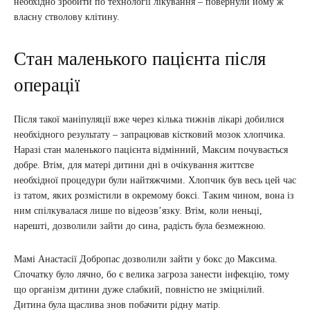
необхідно зробити по технології лікування – повернули йому ж
власну стволову клітину.
Стан маленького пацієнта після
операції
Після такої маніпуляції вже через кілька тижнів лікарі добилися
необхідного результату – запрацював кістковий мозок хлопчика.
Наразі стан маленького пацієнта відмінний, Максим почувається
добре. Втім, для матері дитини дні в очікування життєве
необхідної процедури були найтяжчими. Хлопчик був весь цей час
із татом, яких розмістили в окремому боксі. Таким чином, вона із
ним спілкувалася лише по відеозв’язку. Втім, коли неньці,
нарешті, дозволили зайти до сина, радість була безмежною.
Мамі Анастасії Добропас дозволили зайти у бокс до Максима.
Спочатку було лячно, бо є велика загроза занести інфекцію, тому
що організм дитини дуже слабкий, повністю не зміцнілий.
Дитина була щаслива знов побачити рідну матір.