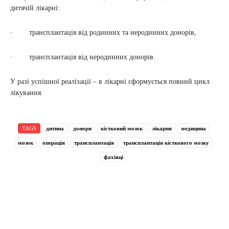
дитячій лікарні:
· трансплантація від родинних та неродинних донорів,
· трансплантація від неродинних донорів.
У разі успішної реалізації – в лікарні сформується повний цикл
лікування.
TAGS
дитина
донори
кістковий мозок
лікарня
медицина
мозок
операція
трансплантація
трансплантація кісткового мозку
фахівці