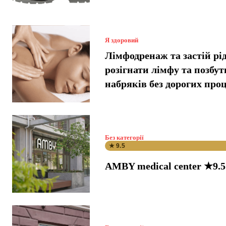
Я здоровий
Лімфодренаж та застій рі
розігнати лімфу та позбут
набряків без дорогих про
Без категорії
★ 9.5
AMBY medical center ★9.5