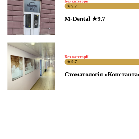
Без категорії
★ 9.7
M-Dental ★9.7
Без категорії
★ 9.7
Стоматологія «Константа