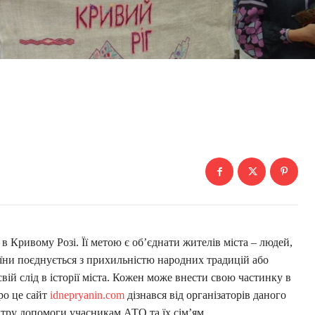
в Кривому Розі. Її метою є об’єднати жителів міста – людей,
аїни поєднується з прихильністю народних традицій або
ій слід в історії міста. Кожен може внести свою частинку в
ро це сайт
idnepryanin.com
дізнався від організаторів даного
тру допомоги учасникам АТО та їх сім’ям.