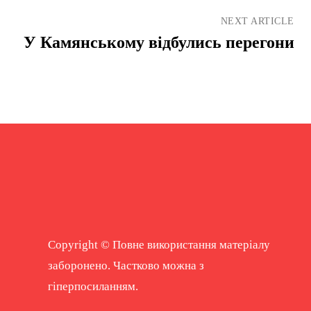
NEXT ARTICLE
У Камянському відбулись перегони
Copyright © Повне використання матеріалу
заборонено. Частково можна з
гіперпосиланням.