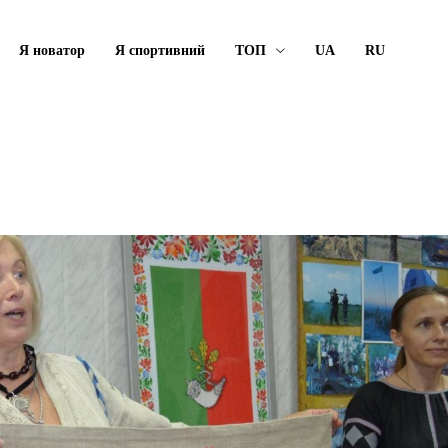
Я новатор
Я спортивний
ТОП
UA
RU