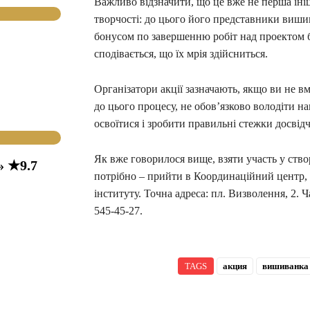
Важливо відзначити, що це вже не перша іні
творчості: до цього його представники виши
бонусом по завершенню робіт над проектом б
сподівається, що їх мрія здійсниться.
Організатори акції зазначають, якщо ви не 
до цього процесу, не обов’язково володіти 
освоїтися і зробити правильні стежки досвід
Як вже говорилося вище, взяти участь у ств
» ★9.7
потрібно – прийти в Координаційний центр, 
інституту. Точна адреса: пл. Визволення, 2. Ч
545-45-27.
TAGS
акция
вишиванка