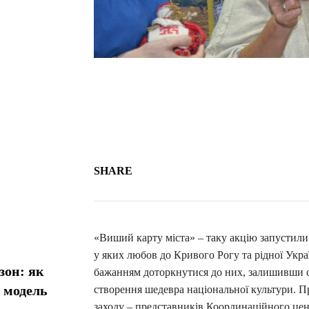
SHARE
«Виший карту міста» – таку акцію запустили 
у яких любов до Кривого Рогу та рідної Укр
зон: як
бажанням доторкнутися до них, залишивши св
у модель
створення шедевра національної культури. П
заходу – представників Координаційного цен