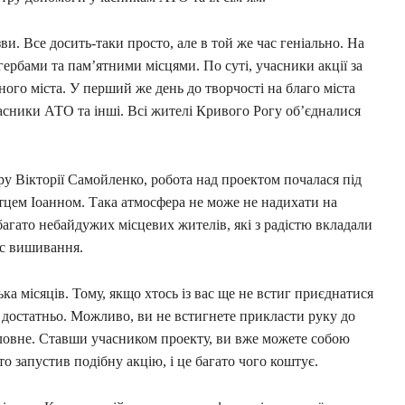
зви. Все досить-таки просто, але в той же час геніально. На
гербами та пам’ятними місцями. По суті, учасники акції за
ного міста. У перший же день до творчості на благо міста
асники АТО та інші. Всі жителі Кривого Рогу об’єдналися
у Вікторії Самойленко, робота над проектом почалася під
 отцем Іоанном. Така атмосфера не може не надихати на
багато небайдужих місцевих жителів, які з радістю вкладали
ес вишивання.
ка місяців. Тому, якщо хтось із вас ще не встиг приєднатися
у достатньо. Можливо, ви не встигнете прикласти руку до
оловне. Ставши учасником проекту, ви вже можете собою
о запустив подібну акцію, і це багато чого коштує.