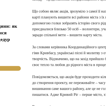
Що собою являє акція, зрозуміло з самої її на
карті планують вишити всі райони міста з їх 
допомогою голки зобразять історію свого рід
дини: як
приєдналися близько 50 осіб – волонтери, уч
ися
заради спільної мети – вишити карту міста.
цедур
За словами керівника Координаційного центр
гімн Кривбасу, українські пісні й молитву з
творчість. Відзначимо, що на захід прийшло 
своє тепло та любов до рідного міста в проц
Повідомляється, що акція буде проходити кіль
до створення проекту, не переживайте – час
вишивання саме вашого району, але це не г
пишатися. Адже Кривий Ріг – перше місто, хт