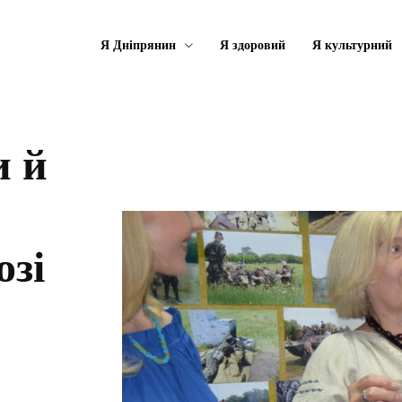
Я Дніпрянин
Я здоровий
Я культурний
и й
озі