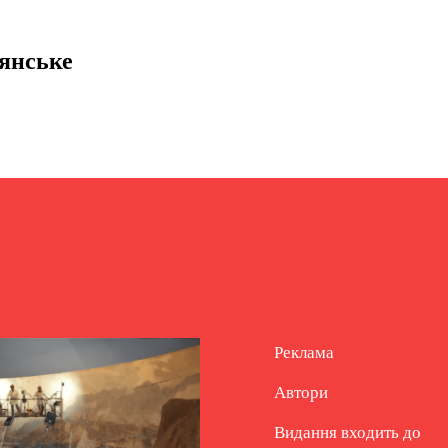
мянське
Реклама
Автори
Видання входить до