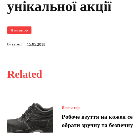
унікальної акції
Я новатор
zeroif
15.05.2019
By
Related
Я новатор
Робоче взуття на кожен се
обрати зручну та безпечн