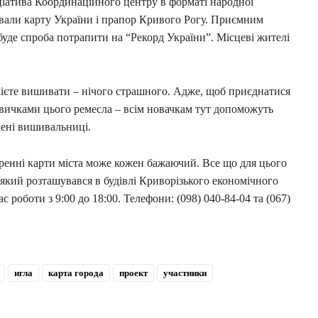
ціатива Координаційного центру в форматі народної
вали карту України і прапор Кривого Рогу. Приємним
уде спроба потрапити на “Рекорд України”. Місцеві жителі
вмієте вишивати – нічого страшного. Адже, щоб приєднатися
навичками цього ремесла – всім новачкам тут допоможуть
чені вишивальниці.
оренні карти міста може кожен бажаючий. Все що для цього
який розташувався в будівлі Криворізького економічного
ас роботи з 9:00 до 18:00. Телефони: (098) 040-84-04 та (067)
игла
карта города
проект
участники