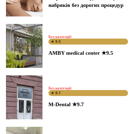
набряків без дорогих процедур
Без категорії
★ 9.5
AMBY medical center ★9.5
Без категорії
★ 9.7
M-Dental ★9.7