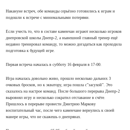
Накануне встреч, обе команды серьёзно готовились к играм и
подошли к встрече с минимальными потерями.
Если учесть то, что в составе каменчан играют несколько игроков
днепровской школы Днепр-2, а нынешний главный тренер ещё
недавно тренировал команду, то можно догадаться как проходила
подготовка к будущей игре.
Первая встреча началась в субботу 16 февраля в 17-00.
Игра началась довольно живо, прошло несколько дальних 3
очковых бросков, но к экватору, игра пошла с”засухой”. Это
сказалось на настрое команд. После большого перерыва Днепр-2
выровнял игру и несколько сократил отставание в счёте.
Пришлось в перерыве провести Дмитрию Маркову
воспитательный час, после чего каменчане вернулись к своей
манере игры, что не скажешь о днепрянах.