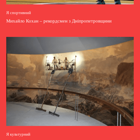
Я спортивний
Михайло Кохан – рекордсмен з Дніпропетровщини
Я культурний