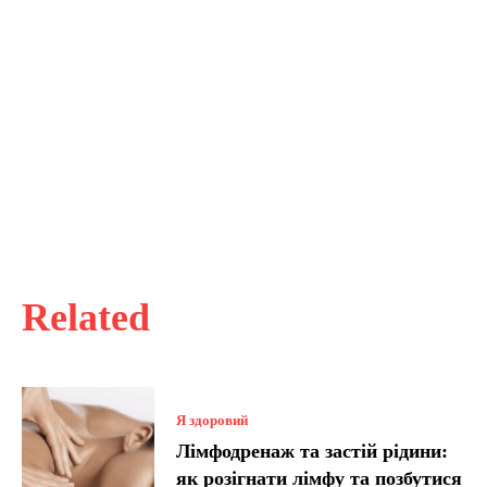
Related
Я здоровий
Лімфодренаж та застій рідини:
як розігнати лімфу та позбутися