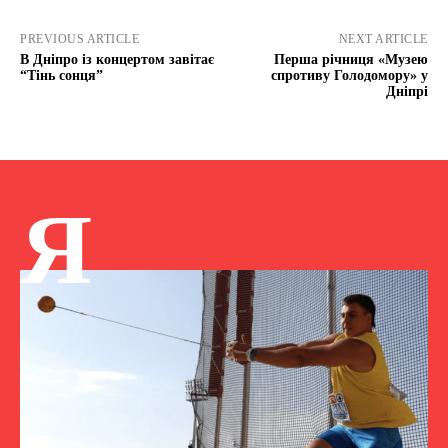
PREVIOUS ARTICLE
NEXT ARTICLE
В Дніпро із концертом завітає
Перша річниця «Музею
“Тінь сонця”
спротиву Голодомору» у
Дніпрі
Я