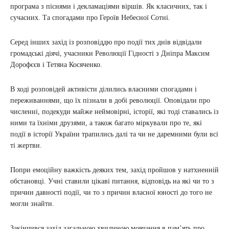
програма з піснями і декламаціями віршів. Як класичних, так і
сучасних. Та спогадами про Героїв Небесної Сотні.
Серед інших захід із розповіддю про події тих днів відвідали
громадські діячі, учасники Революції Гідності з Дніпра Максим
Дорофєєв і Тетяна Косяченко.
В ході розповідей активісти ділились власними спогадами і
переживаннями, що їх пізнали в добі революції. Оповідали про
численні, подекуди майже неймовірні, історії, які тоді ставались із
ними та їхніми друзями, а також багато міркували про те, які
події в історії України трапились далі та чи не даремними були всі
ті жертви.
Попри емоційну важкість деяких тем, захід пройшов у натхненній
обстановці. Учні ставили цікаві питання, відповідь на які чи то з
причин давності події, чи то з причин власної юності до того не
могли знайти.
Закінчився захід загальною хвилиною мовчання в пам’ять про