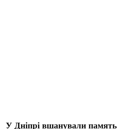
У Дніпрі вшанували память