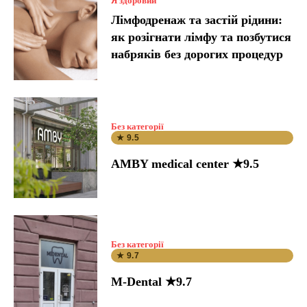
Я здоровий
Лімфодренаж та застій рідини:
як розігнати лімфу та позбутися
набряків без дорогих процедур
Без категорії
★ 9.5
AMBY medical center ★9.5
Без категорії
★ 9.7
M-Dental ★9.7