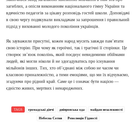
загиблих, а опісля виконанням національного гімну України та
вдячністю педагогів за цікаву розповідь гостей школи. Доповідачі
в свою чергу подякували викладачам за запрошення і правильний
підхід у вихованні молодого покоління українців.
Як зауважили присутні, кожен народ мусить завжди пам’ятати
свою історію. При чому як героїчні, так і трагічні її сторінки. Це
створює зв’язок поколінь, який поєднує невидимими обіймами
людей, які могли ніколи й не здогадуватись про існування
мільйонів інших. Тих, хто об’єднані між собою не часом чи
класовою приналежністю, а тими емоціями, що ми їх відчуваємо,
згадуючи про рідний край. Саме це і означає бути нацією —
єдністю живих, мертвих і ненароджених.
TAGS
громадські діячі
дніпровська ода
майдан незалежності
Небесна Сотня
Революція Гідності