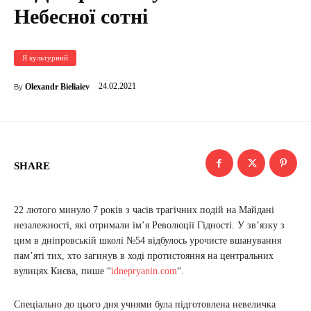
Небесної сотні
Я культурний
24.02.2021
Olexandr Bieliaiev
By
SHARE
22 лютого минуло 7 років з часів трагічних подій на Майдані
незалежності, які отримали ім’я Революції Гідності. У зв’язку з
цим в дніпровській школі №54 відбулось урочисте вшанування
пам’яті тих, хто загинув в ході протистояння на центральних
вулицях Києва, пише “
idnepryanin.com
“.
Спеціально до цього дня учнями була підготовлена невеличка