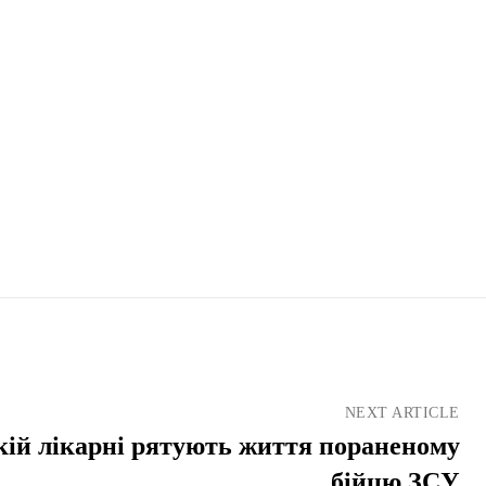
NEXT ARTICLE
кій лікарні рятують життя пораненому
бійцю ЗСУ