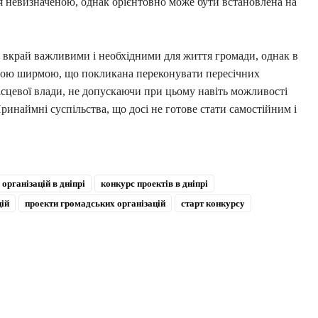
я невизначеною, однак орієнтовно може бути встановлена на
і є вкрай важливими і необхідними для життя громади, однак в
авою ширмою, що покликана переконувати пересічних
ісцевої влади, не допускаючи при цьому навіть можливості
ринаймні суспільства, що досі не готове стати самостійним і
організацій в дніпрі
конкурс проектів в дніпрі
ій
проекти громадських організацій
старт конкурсу