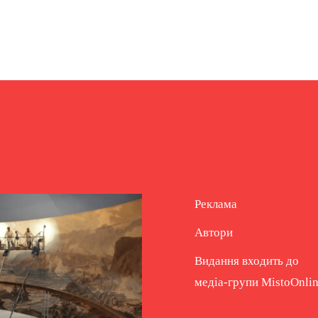
Реклама
Автори
Видання входить до
медіа-групи
MistoOnli