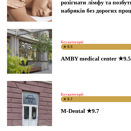
розігнати лімфу та позбут
набряків без дорогих про
Без категорії
★ 9.5
AMBY medical center ★9.5
Без категорії
★ 9.7
M-Dental ★9.7