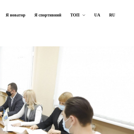
Я новатор
Я спортивний
ТОП
UA
RU