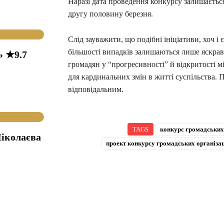
Наразі дата проведення конкурсу залишаєтьс
другу половину березня.
Слід зауважити, що подібні ініціативи, хоч 
більшості випадків залишаються лише яскр
» ★9.7
громадян у “прогресивності” й відкритості м
для кардинальних змін в житті суспільства. П
відповідальним.
TAGS
конкурс громадських 
іколаєва
проект конкурсу громадських організац