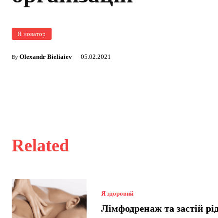
Я новатор
Olexandr Bieliaiev
05.02.2021
By
Related
Я здоровий
Лімфодренаж та застій рі