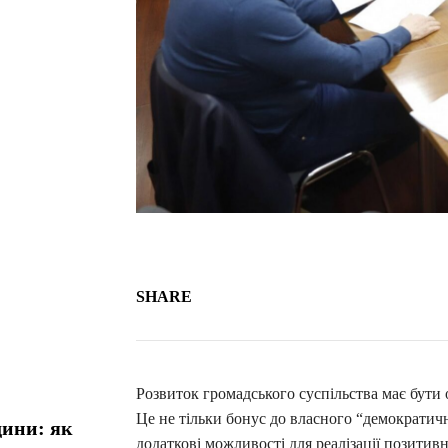
SHARE
Розвиток громадського суспільства має бути 
Це не тільки бонус до власного “демократичн
дини: як
додаткові можливості для реалізації позитив