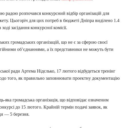
ою радою розпочався конкурсний відбір організацій для
ету. Цьогоріч для цих потреб в бюджеті Дніпра виділено 1.4
ході засідання конкурсної комісії.
ких громадських організацій, що не є за сферою своєї
ігійними об’єднаннями, а їх представники не можуть бути
ської ради Артема Нідєлько, 17 лютого відбудеться тренінг
щодо того, як правильно заповнювати проектну документацію
дь-яка громадська організація, що відповідає означеним
конкурсі до 15 лютого. Крайній термін подачі заявок, як
ди — 5 березня.