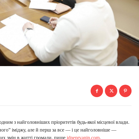
одним з найголовніших пріоритетів будь-якої місцевої влади.
ого” іміджу, але й перш за все — і це найголовніше —
них змін в житті громади, пише
idnepryanin.com
.