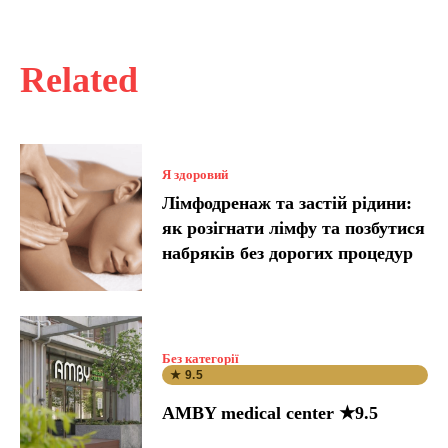
Related
Я здоровий
Лімфодренаж та застій рідини:
як розігнати лімфу та позбутися
набряків без дорогих процедур
Без категорії
★ 9.5
AMBY medical center ★9.5