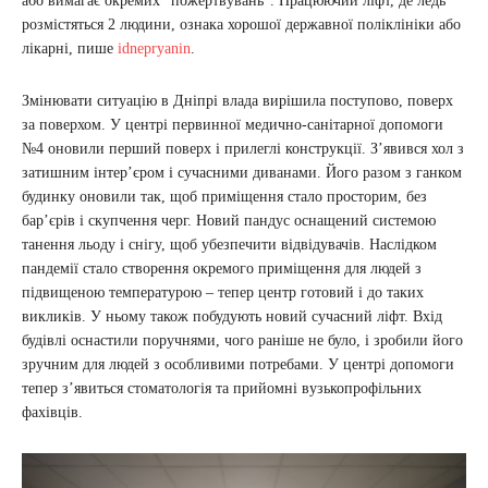
або вимагає окремих “пожертвувань”. Працюючий ліфт, де ледь
розмістяться 2 людини, ознака хорошої державної поліклініки або
лікарні, пише
idnepryanin
.
Змінювати ситуацію в Дніпрі влада вирішила поступово, поверх
за поверхом. У центрі первинної медично-санітарної допомоги
№4 оновили перший поверх і прилеглі конструкції. З’явився хол з
затишним інтер’єром і сучасними диванами. Його разом з ганком
будинку оновили так, щоб приміщення стало просторим, без
бар’єрів і скупчення черг. Новий пандус оснащений системою
танення льоду і снігу, щоб убезпечити відвідувачів. Наслідком
пандемії стало створення окремого приміщення для людей з
підвищеною температурою – тепер центр готовий і до таких
викликів. У ньому також побудують новий сучасний ліфт. Вхід
будівлі оснастили поручнями, чого раніше не було, і зробили його
зручним для людей з особливими потребами. У центрі допомоги
тепер з’явиться стоматологія та прийомні вузькопрофільних
фахівців.