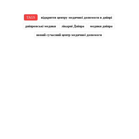
TAGS
відкриття центру медичної допомоги в дніпрі
дніпровські медики
лікарні Дніпра
медики дніпра
новий сучасний центр медичної допомоги