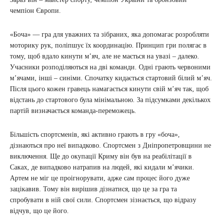
чемпіон Європи.
«Боча» — гра для уважних та зібраних, яка допомагає розробляти
моторику рук, поліпшує їх координацію. Принцип гри полягає в
тому, щоб вдало кинути м’яч, але не мається на увазі – далеко.
Учасники розподіляються на дві команди. Одні грають червоними
м’ячами, інші – синіми. Спочатку кидається стартовий білий м’яч.
Після цього кожен гравець намагається кинути свій м’яч так, щоб
відстань до стартового була мінімальною. За підсумками декількох
партій визначається команда-переможець.
Більшість спортсменів, які активно грають в гру «боча»,
дізнаються про неї випадково. Спортсмен з Дніпропетровщини не
виключення. Ще до окупації Криму він був на реабілітації в
Саках, де випадково натрапив на людей, які кидали м’ячики.
Артем не міг це проігнорувати, адже сам процес його дуже
зацікавив. Тому він вирішив дізнатися, що це за гра та
спробувати в ній свої сили. Спортсмен зізнається, що відразу
відчув, що це його.