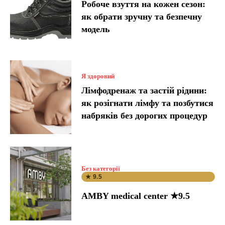
Робоче взуття на кожен сезон:
як обрати зручну та безпечну
модель
Я здоровий
Лімфодренаж та застій рідини:
як розігнати лімфу та позбутися
набряків без дорогих процедур
Без категорії
★ 9.5
AMBY medical center ★9.5