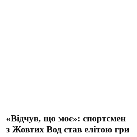
«Відчув, що моє»: спортсмен
з Жовтих Вод став елітою гри