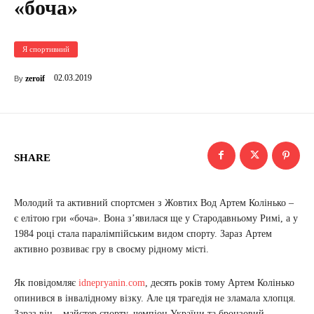
«боча»
Я спортивний
02.03.2019
zeroif
By
SHARE
Молодий та активний спортсмен з Жовтих Вод Артем Колінько –
є елітою гри «боча». Вона з’явилася ще у Стародавньому Римі, а у
1984 році стала паралімпійським видом спорту. Зараз Артем
активно розвиває гру в своєму рідному місті.
Як повідомляє
idnepryanin.com
, десять років тому Артем Колінько
опинився в інвалідному візку. Але ця трагедія не зламала хлопця.
Зараз він – майстер спорту, чемпіон України та бронзовий