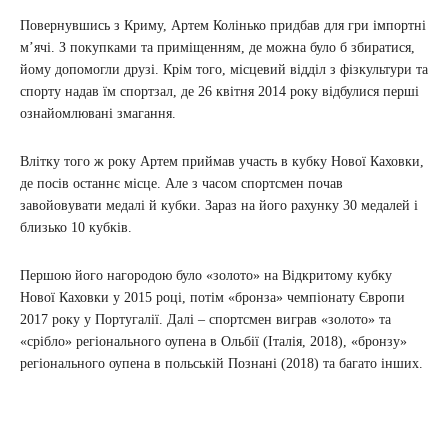
Повернувшись з Криму, Артем Колінько придбав для гри імпортні
м’ячі. З покупками та приміщенням, де можна було б збиратися,
йому допомогли друзі. Крім того, місцевий відділ з фізкультури та
спорту надав їм спортзал, де 26 квітня 2014 року відбулися перші
ознайомлювані змагання.
Влітку того ж року Артем приймав участь в кубку Нової Каховки,
де посів останнє місце. Але з часом спортсмен почав
завойовувати медалі й кубки. Зараз на його рахунку 30 медалей і
близько 10 кубків.
Першою його нагородою було «золото» на Відкритому кубку
Нової Каховки у 2015 році, потім «бронза» чемпіонату Європи
2017 року у Португалії. Далі – спортсмен виграв «золото» та
«срібло» регіонального оупена в Ольбії (Італія, 2018), «бронзу»
регіонального оупена в польській Познані (2018) та багато інших.