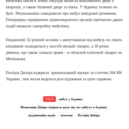
Вибухова хвиля в лічені секунди винесла міжкімнатні двері у
квартирі, а також балконні двері та вікна. У будинку пожежі не
було. Рятувальники повідомили про вибух невідомої речовини.
Попередньо працівники правоохоронних органів причиною даних
подій вважали саморобну вибухівку.
Поранений 32-річний чоловік з ампутованою від вибуху по лікоть
кінцівкою знаходиться у шостій міській лікарні, а 18 річна
дівчина, що також зазнала травм – в обласній клінічній лікарні ім.
Мечникова.
Поліція Дніпра відкрила кримінальний процес за статтею 264 КК
України, тим часом ведеться розслідування за цією справою.
TAGS
вибух у будинку
Мешканцю Дніпра відірвало руку під час вибуху в будинку
надзвичайна подія
пожежні
Поліція Дніпра