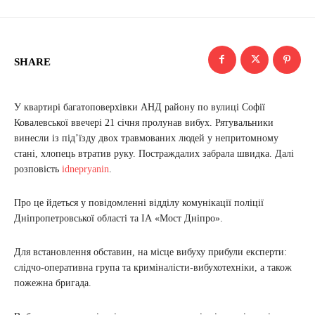
SHARE
У квартирі багатоповерхівки АНД району по вулиці Софії
Ковалевської ввечері 21 січня пролунав вибух. Рятувальники
винесли із під’їзду двох травмованих людей у непритомному
стані, хлопець втратив руку. Постраждалих забрала швидка. Далі
розповість
idnepryanin
.
Про це йдеться у повідомленні відділу комунікації поліції
Дніпропетровської області та ІА «Мост Дніпро».
Для встановлення обставин, на місце вибуху прибули експерти:
слідчо-оперативна група та криміналісти-вибухотехніки, а також
пожежна бригада.