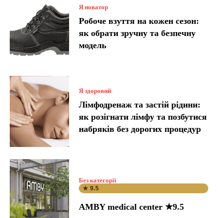
Я новатор
Робоче взуття на кожен сезон:
як обрати зручну та безпечну
модель
Я здоровий
Лімфодренаж та застій рідини:
як розігнати лімфу та позбутися
набряків без дорогих процедур
Без категорії
★ 9.5
AMBY medical center ★9.5