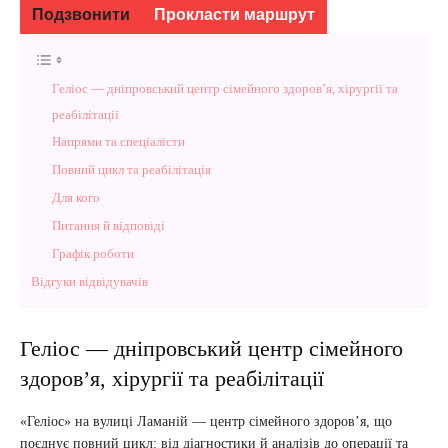
Подзвонити
Прокласти маршрут
Геліос — дніпровський центр сімейного здоров’я, хірургії та
реабілітації
Напрями та спеціалісти
Повний цикл та реабілітація
Для кого
Питання й відповіді
Графік роботи
Відгуки відвідувачів
Геліос — дніпровський центр сімейного
здоров’я, хірургії та реабілітації
«Геліос» на вулиці Ламаній — центр сімейного здоров’я, що
поєднує повний цикл: від діагностики й аналізів до операції та