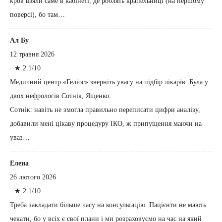
кров взяли саме в кабінеті, де роблять крапельниці (на першому
поверсі), бо там…
Ал Бу
12 травня 2026
·
★ 2.1/10
Медичний центр «Геліос» зверніть увагу на підбір лікарів. Була у
двох нефрологів Сотнік, Ященко.
Сотнік: навіть не змогла правильно переписати цифри аналізу,
добавили мені цікаву процедуру ІКО, ж припущення маючи на
уваз…
Елена
26 лютого 2026
·
★ 2.1/10
Треба закладати більше часу на консультацію. Пацієнти не мають
чекати, бо у всіх є свої плани і ми розраховуємо на час на який