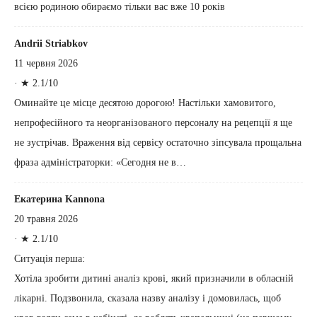
всією родиною обираємо тільки вас вже 10 років
Andrii Striabkov
11 червня 2026
·
★ 2.1/10
Оминайте це місце десятою дорогою! Настільки хамовитого,
непрофесійного та неорганізованого персоналу на рецепції я ще
не зустрічав. Враження від сервісу остаточно зіпсувала прощальна
фраза адміністраторки: «Сегодня не в…
Екатерина Kannona
20 травня 2026
·
★ 2.1/10
Ситуація перша:
Хотіла зробити дитині аналіз крові, який призначили в обласній
лікарні. Подзвонила, сказала назву аналізу і домовилась, щоб