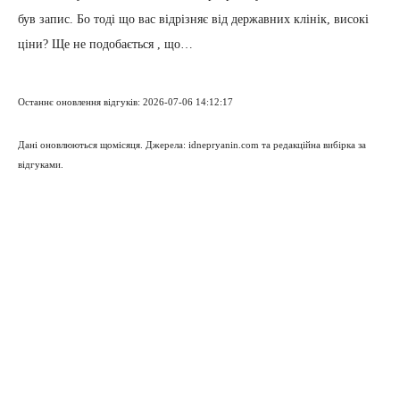
був запис. Бо тоді що вас відрізняє від державних клінік, високі
ціни? Ще не подобається , що…
Останнє оновлення відгуків: 2026-07-06 14:12:17
Дані оновлюються щомісяця. Джерела: idnepryanin.com та редакційна вибірка за
відгуками.