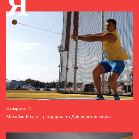
Я
Я спортивний
Михайло Кохан – рекордсмен з Дніпропетровщини