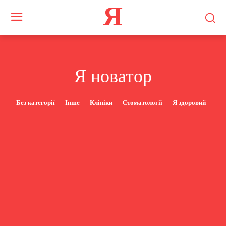
Я
Я новатор
Без категорії
Інше
Клініки
Стоматології
Я здоровий