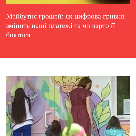
Майбутнє грошей: як цифрова гривня
змінить наші платежі та чи варто її
боятися