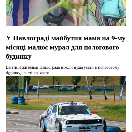
У Павлограді майбутня мама на 9-му
місяці малює мурал для пологового
будинку
Вагітній жительці Павлограда ніколи нудьгувати в пологовому
будинку, на стінах якого...