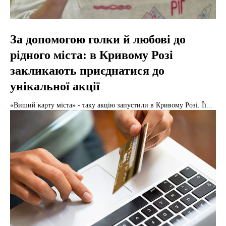
За допомогою голки й любові до
рідного міста: в Кривому Розі
закликають приєднатися до
унікальної акції
«Виший карту міста» - таку акцію запустили в Кривому Розі. Її...