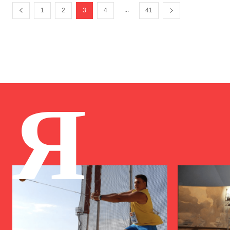
...
1
2
3
4
41
Я