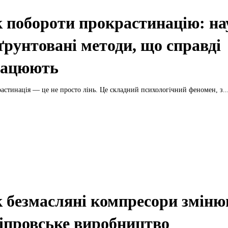
 побороти прокрастинацію: на
ґрунтовані методи, що справді
рацюють
астинація — це не просто лінь. Це складний психологічний феномен, з..
 безмасляні компресори змін
іпровське виробництво