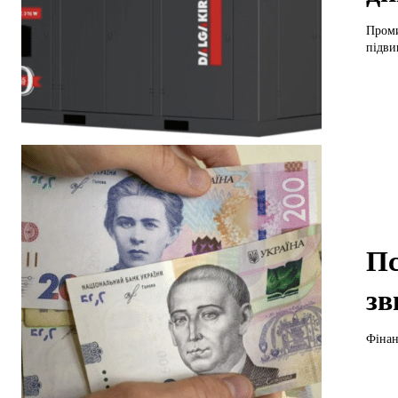
Проми
підви
Пс
зв
Фінан