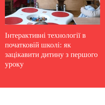
Інтерактивні технології в
початковій школі: як
зацікавити дитину з першого
уроку