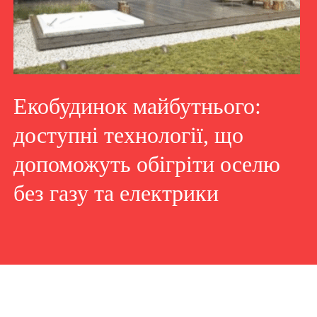
Екобудинок майбутнього:
доступні технології, що
допоможуть обігріти оселю
без газу та електрики