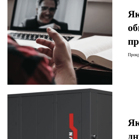
Як
об
п
Прокр
Як
дн