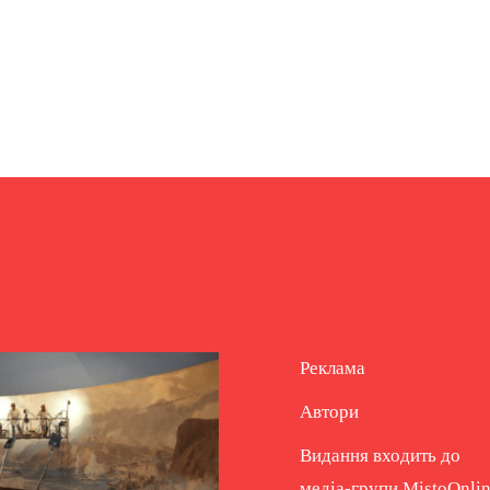
Реклама
Автори
Видання входить до
медіа-групи
MistoOnli