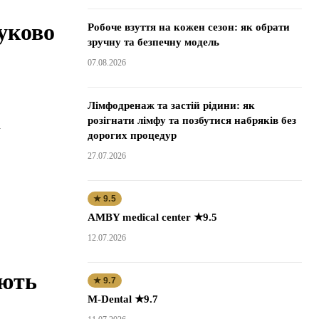
уково
Робоче взуття на кожен сезон: як обрати
зручну та безпечну модель
07.08.2026
Лімфодренаж та застій рідини: як
розігнати лімфу та позбутися набряків без
.
дорогих процедур
27.07.2026
★ 9.5
AMBY medical center ★9.5
12.07.2026
юють
★ 9.7
M-Dental ★9.7