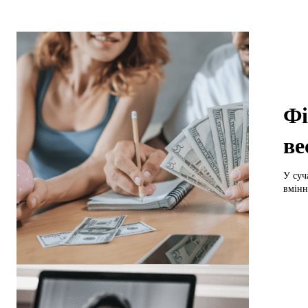
Фі
ве
У суч
вміння