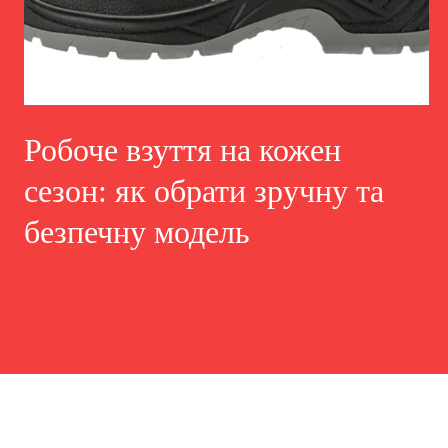
Робоче взуття на кожен
сезон: як обрати зручну та
безпечну модель