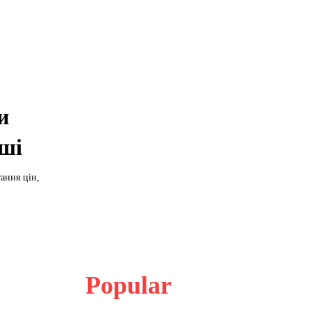
и
оші
ання цін,
Popular