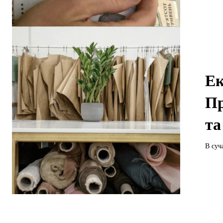
Ек
Пр
та
В суч