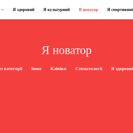
Я здоровий
Я культурний
Я новатор
Я спортивни
Я новатор
з категорії
Інше
Клініки
Стоматології
Я здорови