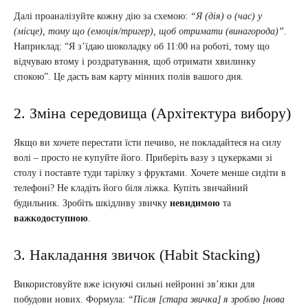
Далі проаналізуйте кожну дію за схемою:
“Я (дія) о (час) у
(місце), тому що (емоція/тригер), щоб отримати (винагорода)”
.
Наприклад: “Я з’їдаю шоколадку об 11:00 на роботі, тому що
відчуваю втому і роздратування, щоб отримати хвилинку
спокою”. Це дасть вам карту мінних полів вашого дня.
2. Зміна середовища (Архітектура вибору)
Якщо ви хочете перестати їсти печиво, не покладайтеся на силу
волі – просто не купуйте його. Приберіть вазу з цукерками зі
столу і поставте туди тарілку з фруктами. Хочете менше сидіти в
телефоні? Не кладіть його біля ліжка. Купіть звичайний
будильник. Зробіть шкідливу звичку
невидимою
та
важкодоступною
.
3. Накладання звичок (Habit Stacking)
Використовуйте вже існуючі сильні нейронні зв’язки для
побудови нових. Формула:
“Після [стара звичка] я зроблю [нова