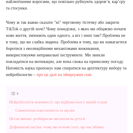
найлютішими ворогами, що повільно руйнують здоров’я, кар’єру
та стосунки.
Чому ж так важко сказати “ні” черговому тістечку або закрити
TikTok о другій ночі? Чому понеділки, з яких ми обіцяємо почати
нове життя, змінюють один одного, а віз і нині там? Проблема не
в тому, що ви слабка людина. Проблема в тому, що ви намагаєтеся
боротися з еволюційними механізмами виживання,
використовуючи неправильні інструменти. Ми звикли
покладатися на мотивацію, але вона схожа на примхливу погоду.
Натомість наука пропонує нам спиратися на архітектуру вибору та
нейробіологію –
про це далі на idnepryanin.com
.
Нейробіологія залежності: що відбувається у вашій голові
Синаптична пластичність та мієлін
Петля звички: розбираємо механізм на деталі
Дофамінова пастка: чому ми хочемо того, що нас вбиває