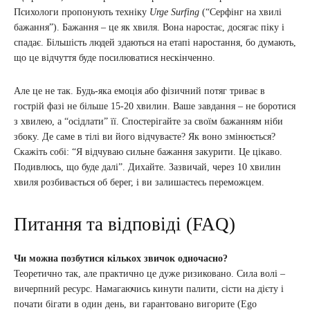
Психологи пропонують техніку
Urge Surfing
(“Серфінг на хвилі
бажання”). Бажання – це як хвиля. Вона наростає, досягає піку і
спадає. Більшість людей здаються на етапі наростання, бо думають,
що це відчуття буде посилюватися нескінченно.
Але це не так. Будь-яка емоція або фізичний потяг триває в
гострій фазі не більше 15-20 хвилин. Ваше завдання – не боротися
з хвилею, а “осідлати” її. Спостерігайте за своїм бажанням ніби
збоку. Де саме в тілі ви його відчуваєте? Як воно змінюється?
Скажіть собі: “Я відчуваю сильне бажання закурити. Це цікаво.
Подивлюсь, що буде далі”. Дихайте. Зазвичай, через 10 хвилин
хвиля розбивається об берег, і ви залишаєтесь переможцем.
Питання та відповіді (FAQ)
Чи можна позбутися кількох звичок одночасно?
Теоретично так, але практично це дуже ризиковано. Сила волі –
вичерпний ресурс. Намагаючись кинути палити, сісти на дієту і
почати бігати в один день, ви гарантовано вигорите (Ego