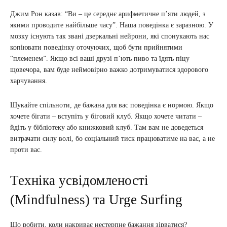
Джим Рон казав: “Ви – це середнє арифметичне п’яти людей, з
якими проводите найбільше часу”. Наша поведінка є заразною. У
мозку існують так звані дзеркальні нейрони, які спонукають нас
копіювати поведінку оточуючих, щоб бути прийнятими
“племенем”. Якщо всі ваші друзі п’ють пиво та їдять піцу
щовечора, вам буде неймовірно важко дотримуватися здорового
харчування.
Шукайте спільноти, де бажана для вас поведінка є нормою. Якщо
хочете бігати – вступіть у біговий клуб. Якщо хочете читати –
йдіть у бібліотеку або книжковий клуб. Там вам не доведеться
витрачати силу волі, бо соціальний тиск працюватиме на вас, а не
проти вас.
Техніка усвідомленості
(Mindfulness) та Urge Surfing
Що робити, коли накриває нестерпне бажання зірватися?