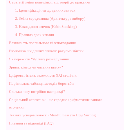
Стратегії зміни поведінки: від теорії до практики
1. Ідентифікація та щоденник звичок
2. Зміна середовища (Архітектура вибору)
3. Накладання звичок (Habit Stacking)
4. Правило двох хвилин
Важливість правильного цілепокладання
Економіка шкідливих звичок: рахуємо збитки
Як пережити “Долину розчарування”
Зриви: кінець чи частина шляху?
Цифрова гігієна: залежність XXI століття
Порівняльна таблиця методів боротьби
Скільки часу потрбіно насправді?
Соціальний аспект: ви – це середнє арифметичне вашого
оточення
Техніка усвідомленості (Mindfulness) та Urge Surfing
Питання та відповіді (FAQ)