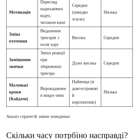
Перегляд
Середня
надихаючих
Мотивація
(швидко
Низька
відео,
згасає)
читання книг
Видалення
Зміна
тригерів з
Висока
Середня
оточення
поля зору
Зміна реакції
Заміщення
при
Дуже висока
Середня
звички
збереженні
тригера
Найвища (в
Маленькі
Впровадженн
довгострокові
кроки
Низька
я мікро-змін
й
(Кайдзен)
перспективі)
Аналіз стратегій зміни поведінки
Скільки часу потрбіно насправді?