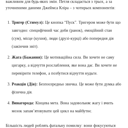
важливим для будь-яких змін. Петля складається з трьох, а за
уточненими даними Джеймса Кліра – з чотирьох компонентів:
Тригер (Стимул):
Це кнопка “Пуск”. Тригером може бути що
завгодно: специфічний час доби (ранок), емоційний стан
(сум), місце (кухня), люди (друзі-курці) або попередня дія
(закінчив звіт).
Жага (Бажання):
Це мотиваційна сила. Ви хочете не саму
цигарку, а відчуття розслаблення, яке вона дає. Ви хочете не
перевірити телефон, а позбутися відчуття нудьги.
Реакція (Дія):
Безпосередньо звичка. Це може бути думка або
фізична дія.
Винагорода:
Кінцева мета. Вона задовольняє жагу і вчить
мозок запам’ятовувати цей цикл на майбутнє.
Більшість людей роблять фатальну помилку: вони фокусуються