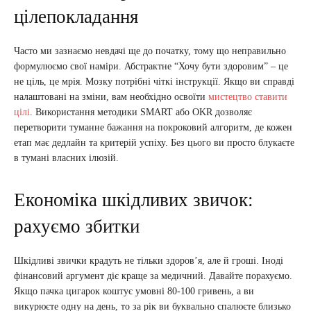
цілепокладання
Часто ми зазнаємо невдачі ще до початку, тому що неправильно
формулюємо свої наміри. Абстрактне “Хочу бути здоровим” – це
не ціль, це мрія. Мозку потрібні чіткі інструкції. Якщо ви справді
налаштовані на зміни, вам необхідно освоїти
мистецтво ставити
цілі
. Використання методики SMART або OKR дозволяє
перетворити туманне бажання на покроковий алгоритм, де кожен
етап має дедлайн та критерій успіху. Без цього ви просто блукаєте
в тумані власних ілюзій.
Економіка шкідливих звичок:
рахуємо збитки
Шкідливі звички крадуть не тільки здоров’я, але й гроші. Іноді
фінансовий аргумент діє краще за медичний. Давайте порахуємо.
Якщо пачка цигарок коштує умовні 80-100 гривень, а ви
викурюєте одну на день, то за рік ви буквально спалюєте близько