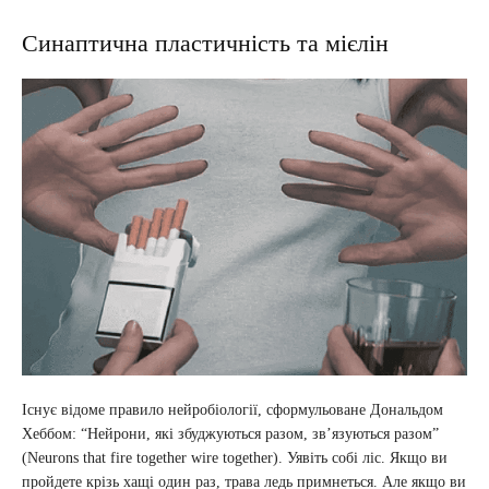
Синаптична пластичність та мієлін
Існує відоме правило нейробіології, сформульоване Дональдом
Хеббом: “Нейрони, які збуджуються разом, зв’язуються разом”
(Neurons that fire together wire together). Уявіть собі ліс. Якщо ви
пройдете крізь хащі один раз, трава ледь примнеться. Але якщо ви