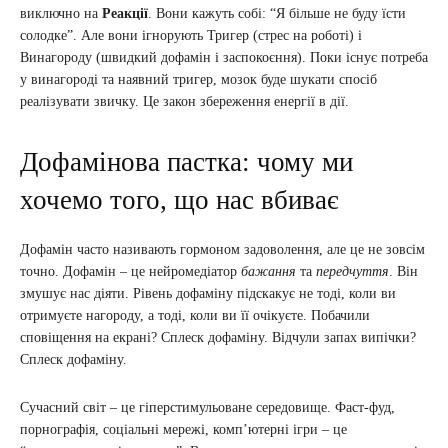
виключно на
Реакції
. Вони кажуть собі: “Я більше не буду їсти
солодке”. Але вони ігнорують Тригер (стрес на роботі) і
Винагороду (швидкий дофамін і заспокоєння). Поки існує потреба
у винагороді та наявний тригер, мозок буде шукати спосіб
реалізувати звичку. Це закон збереження енергії в дії.
Дофамінова пастка: чому ми
хочемо того, що нас вбиває
Дофамін часто називають гормоном задоволення, але це не зовсім
точно. Дофамін – це нейромедіатор
бажання
та
передчуття
. Він
змушує нас діяти. Рівень дофаміну підскакує не тоді, коли ви
отримуєте нагороду, а тоді, коли ви її очікуєте. Побачили
сповіщення на екрані? Сплеск дофаміну. Відчули запах випічки?
Сплеск дофаміну.
Сучасний світ – це гіперстимульоване середовище. Фаст-фуд,
порнографія, соціальні мережі, комп’ютерні ігри – це