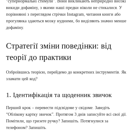
“супернормальні стимули”. Вони викликають неприродно високі
викиди дофаміну, з якими наші предки ніколи не стикалися. У
порівнянні з переглядом стрічки Instagram, читання книги або
прогулянка здаються мозку нудними, бо виділяють значно менше
дофаміну.
Стратегії зміни поведінки: від
теорії до практики
Озброївшись теорією, перейдемо до конкретних інструментів. Як
зламати цей код?
1. Ідентифікація та щоденник звичок
Перший крок – перевести підсвідоме у свідоме. Заведіть
“Облікову картку звичок”. Протягом 3 днів записуйте всі свої дії.
Помітили, що гризете ручку? Запишіть. Потягнулися за
телефоном? Запишіть.