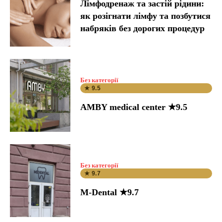
Лімфодренаж та застій рідини:
як розігнати лімфу та позбутися
набряків без дорогих процедур
Без категорії
★ 9.5
AMBY medical center ★9.5
Без категорії
★ 9.7
M-Dental ★9.7