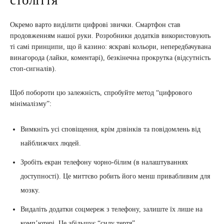
століття
Окремо варто виділити цифрові звички. Смартфон став
продовженням нашої руки. Розробники додатків використовують
ті самі принципи, що й казино: яскраві кольори, непередбачувана
винагорода (лайки, коментарі), безкінечна прокрутка (відсутність
стоп-сигналів).
Щоб побороти цю залежність, спробуйте метод “цифрового
мінімалізму”:
Вимкніть усі сповіщення, крім дзвінків та повідомлень від
найближчих людей.
Зробіть екран телефону чорно-білим (в налаштуваннях
доступності). Це миттєво робить його менш привабливим для
мозку.
Видаліть додатки соцмереж з телефону, залиште їх лише на
комп’ютері. Це збільшує “силу тертя”.