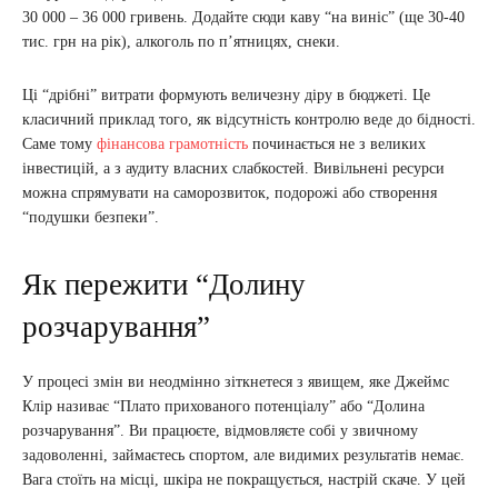
30 000 – 36 000 гривень. Додайте сюди каву “на виніс” (ще 30-40
тис. грн на рік), алкоголь по п’ятницях, снеки.
Ці “дрібні” витрати формують величезну діру в бюджеті. Це
класичний приклад того, як відсутність контролю веде до бідності.
Саме тому
фінансова грамотність
починається не з великих
інвестицій, а з аудиту власних слабкостей. Вивільнені ресурси
можна спрямувати на саморозвиток, подорожі або створення
“подушки безпеки”.
Як пережити “Долину
розчарування”
У процесі змін ви неодмінно зіткнетеся з явищем, яке Джеймс
Клір називає “Плато прихованого потенціалу” або “Долина
розчарування”. Ви працюєте, відмовляєте собі у звичному
задоволенні, займаєтесь спортом, але видимих результатів немає.
Вага стоїть на місці, шкіра не покращується, настрій скаче. У цей