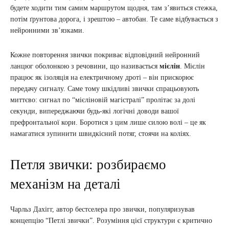
будете ходити тим самим маршрутом щодня, там з’явиться стежка,
потім ґрунтова дорога, і зрештою – автобан. Те саме відбувається з
нейронними зв’язками.
Кожне повторення звички покриває відповідний нейронний
ланцюг оболонкою з речовини, що називається
мієлін
. Мієлін
працює як ізоляція на електричному дроті – він прискорює
передачу сигналу. Саме тому шкідливі звички спрацьовують
миттєво: сигнал по “мієліновій магістралі” пролітає за долі
секунди, випереджаючи будь-які логічні доводи вашої
префронтальної кори. Боротися з цим лише силою волі – це як
намагатися зупинити швидкісний потяг, стоячи на коліях.
Петля звички: розбираємо
механізм на деталі
Чарльз Дахігг, автор бестселера про звички, популяризував
концепцію “Петлі звички”. Розуміння цієї структури є критично