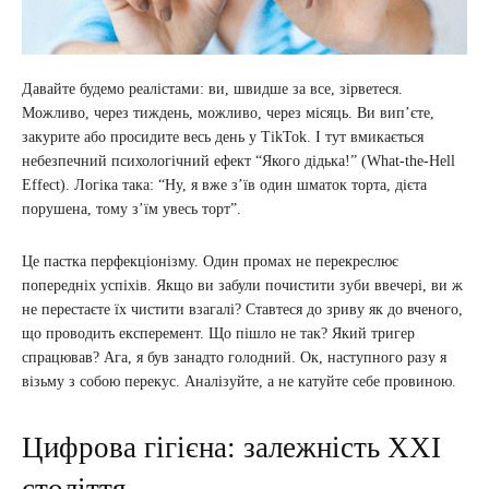
Давайте будемо реалістами: ви, швидше за все, зірветеся.
Можливо, через тиждень, можливо, через місяць. Ви вип’єте,
закурите або просидите весь день у TikTok. І тут вмикається
небезпечний психологічний ефект “Якого дідька!” (What-the-Hell
Effect). Логіка така: “Ну, я вже з’їв один шматок торта, дієта
порушена, тому з’їм увесь торт”.
Це пастка перфекціонізму. Один промах не перекреслює
попередніх успіхів. Якщо ви забули почистити зуби ввечері, ви ж
не перестаєте їх чистити взагалі? Ставтеся до зриву як до вченого,
що проводить експеремент. Що пішло не так? Який тригер
спрацював? Ага, я був занадто голодний. Ок, наступного разу я
візьму з собою перекус. Аналізуйте, а не катуйте себе провиною.
Цифрова гігієна: залежність XXI