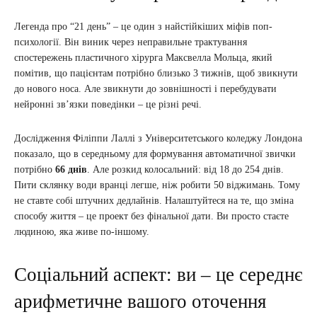
Легенда про “21 день” – це один з найстійкіших міфів поп-
психології. Він виник через неправильне трактування
спостережень пластичного хірурга Максвелла Мольца, який
помітив, що пацієнтам потрібно близько 3 тижнів, щоб звикнути
до нового носа. Але звикнути до зовнішності і перебудувати
нейронні зв’язки поведінки – це різні речі.
Дослідження Філіппи Лаллі з Університетського коледжу Лондона
показало, що в середньому для формування автоматичної звички
потрібно
66 днів
. Але розкид колосальний: від 18 до 254 днів.
Пити склянку води вранці легше, ніж робити 50 віджимань. Тому
не ставте собі штучних дедлайнів. Налаштуйтеся на те, що зміна
способу життя – це проект без фінальної дати. Ви просто стаєте
людиною, яка живе по-іншому.
Соціальний аспект: ви – це середнє
арифметичне вашого оточення