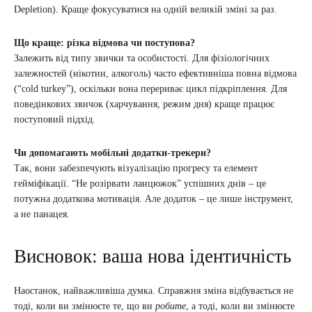
Depletion). Краще фокусуватися на одній великій зміні за раз.
Що краще: різка відмова чи поступова?
Залежить від типу звички та особистості. Для фізіологічних
залежностей (нікотин, алкоголь) часто ефективніша повна відмова
(“cold turkey”), оскільки вона перериває цикл підкріплення. Для
поведінкових звичок (харчування, режим дня) краще працює
поступовий підхід.
Чи допомагають мобільні додатки-трекери?
Так, вони забезпечують візуалізацію прогресу та елемент
гейміфікації. “Не розірвати ланцюжок” успішних днів – це
потужна додаткова мотивація. Але додаток – це лише інструмент,
а не панацея.
Висновок: ваша нова ідентичність
Наостанок, найважливіша думка. Справжня зміна відбувається не
тоді, коли ви змінюєте те, що ви
робите
, а тоді, коли ви змінюєте