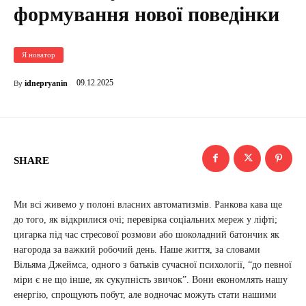
формування нової поведінки
Я новатор
09.12.2025
idnepryanin
By
SHARE
Ми всі живемо у полоні власних автоматизмів. Ранкова кава ще
до того, як відкрилися очі; перевірка соціальних мереж у ліфті;
цигарка під час стресової розмови або шоколадний батончик як
нагорода за важкий робочий день. Наше життя, за словами
Вільяма Джеймса, одного з батьків сучасної психології, “до певної
міри є не що інше, як сукупність звичок”. Вони економлять нашу
енергію, спрощують побут, але водночас можуть стати нашими