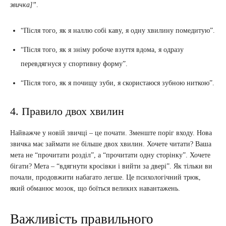
звичка]”
.
“Після того, як я наллю собі каву, я одну хвилину помедитую”.
“Після того, як я зніму робоче взуття вдома, я одразу
перевдягнуся у спортивну форму”.
“Після того, як я почищу зуби, я скористаюся зубною ниткою”.
4. Правило двох хвилин
Найважче у новій звичці – це почати. Зменште поріг входу. Нова
звичка має займати не більше двох хвилин. Хочете читати? Ваша
мета не “прочитати розділ”, а “прочитати одну сторінку”. Хочете
бігати? Мета – “вдягнути кросівки і вийти за двері”. Як тільки ви
почали, продовжити набагато легше. Це психологічний трюк,
який обманює мозок, що боїться великих навантажень.
Важливість правильного