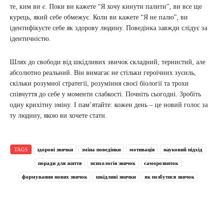
те, ким ви
є
. Поки ви кажете “Я хочу кинути палити”, ви все ще
курець, який себе обмежує. Коли ви кажете “Я не палю”, ви
ідентифікуєте себе як здорову людину. Поведінка завжди слідує за
ідентичністю.
Шлях до свободи від шкідливих звичок складний, тернистий, але
абсолютно реальний. Він вимагає не стільки героїчних зусиль,
скільки розумної стратегії, розуміння своєї біології та трохи
співчуття до себе у моменти слабкості. Почніть сьогодні. Зробіть
одну крихітну зміну. І пам’ятайте: кожен день – це новий голос за
ту людину, якою ви хочете стати.
TAGS
здорові звички
зміна поведінки
мотивація
науковий підхід
поради для життя
психологія звичок
саморозвиток
формування нових звичок
шкідливі звички
як позбутися звичок