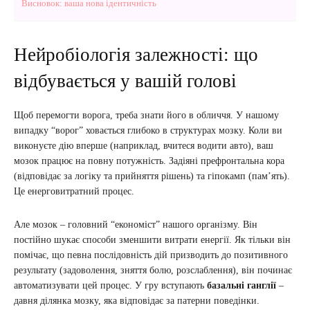
Висновок: ваша нова ідентичність
Нейробіологія залежності: що
відбувається у вашій голові
Щоб перемогти ворога, треба знати його в обличчя. У нашому
випадку “ворог” ховається глибоко в структурах мозку. Коли ви
виконуєте дію вперше (наприклад, вчитеся водити авто), ваш
мозок працює на повну потужність. Задіяні префронтальна кора
(відповідає за логіку та прийняття рішень) та гіпокамп (пам’ять).
Це енерговитратний процес.
Але мозок – головний “економіст” нашого організму. Він
постійно шукає способи зменшити витрати енергії. Як тільки він
помічає, що певна послідовність дій призводить до позитивного
результату (задоволення, зняття болю, розслаблення), він починає
автоматизувати цей процес. У гру вступають
базальні ганглії
–
давня ділянка мозку, яка відповідає за патерни поведінки.