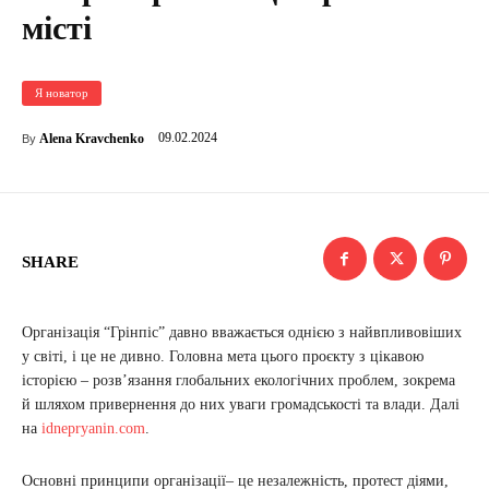
місті
Я новатор
09.02.2024
Alena Kravchenko
By
SHARE
Організація “Грінпіс” давно вважається однією з найвпливовіших
у світі, і це не дивно. Головна мета цього проєкту з цікавою
історією – розв’язання глобальних екологічних проблем, зокрема
й шляхом привернення до них уваги громадськості та влади. Далі
на
idnepryanin.com
.
Основні принципи організації– це незалежність, протест діями,