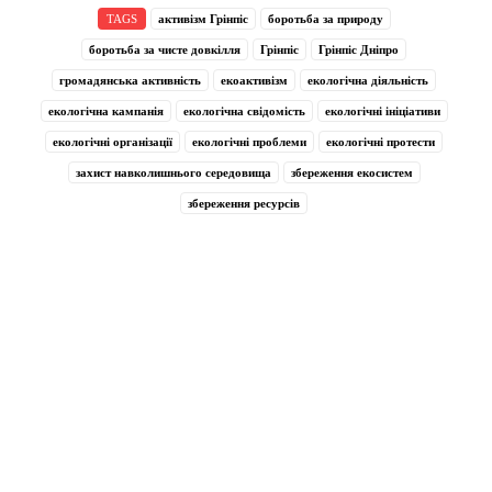
TAGS
активізм Грінпіс
боротьба за природу
боротьба за чисте довкілля
Грінпіс
Грінпіс Дніпро
громадянська активність
екоактивізм
екологічна діяльність
екологічна кампанія
екологічна свідомість
екологічні ініціативи
екологічні організації
екологічні проблеми
екологічні протести
захист навколишнього середовища
збереження екосистем
збереження ресурсів