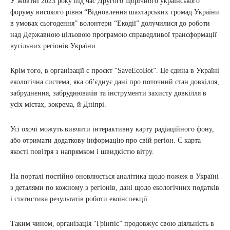
У жовтні 2023 року під час Другого щорічного українського
форуму високого рівня “Відновлення шахтарських громад України
в умовах сьогодення” волонтери “Екодії” долучилися до роботи
над Державною цільовою програмою справедливої трансформації
вугільних регіонів України.
Крім того, в організації є проєкт “SaveEcoBot”. Це єдина в Україні
екологічна система, яка об’єднує дані про поточний стан довкілля,
забруднення, забруднювачів та інструменти захисту довкілля в
усіх містах, зокрема, й Дніпрі.
Усі охочі можуть вивчити інтерактивну карту радіаційного фону,
або отримати додаткову інформацію про свій регіон. Є карта
якості повітря з напрямком і швидкістю вітру.
На порталі постійно оновлюється аналітика щодо пожеж в Україні
з деталями по кожному з регіонів, дані щодо екологічних податків
і статистика результатів роботи екоінспекції.
Таким чином, організація “Грінпіс” продовжує свою діяльність в