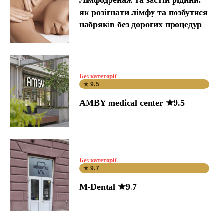
Лімфодренаж та застій рідини:
як розігнати лімфу та позбутися
набряків без дорогих процедур
Без категорії
★ 9.5
AMBY medical center ★9.5
Без категорії
★ 9.7
M-Dental ★9.7