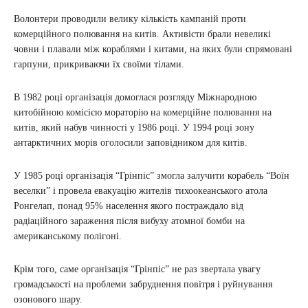
Волонтери проводили велику кількість кампаній проти
комерційного полювання на китів. Активісти брали невеликі
човни і плавали між кораблями і китами, на яких були спрямовані
гарпуни, прикриваючи їх своїми тілами.
В 1982 році організація домоглася розгляду Міжнародною
китобійною комісією мораторію на комерційне полювання на
китів, який набув чинності у 1986 році. У 1994 році зону
антарктичних морів оголосили заповідником для китів.
У 1985 році організація “Грінпіс” змогла залучити корабель “Воїн
веселки” і провела евакуацію жителів тихоокеанського атола
Ронгелап, понад 95% населення якого постраждало від
радіаційного зараження після вибуху атомної бомби на
американському полігоні.
Крім того, саме організація “Грінпіс” не раз звертала увагу
громадськості на проблеми забруднення повітря і руйнування
озонового шару.