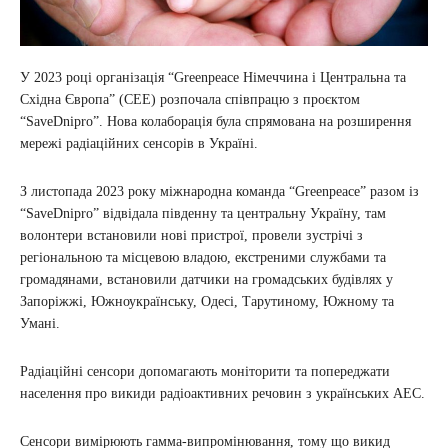
У 2023 році організація “Greenpeace Німеччина і Центральна та
Східна Європа” (CEE) розпочала співпрацю з проєктом
“SaveDnipro”. Нова колаборація була спрямована на розширення
мережі радіаційних сенсорів в Україні.
З листопада 2023 року міжнародна команда “Greenpeace” разом із
“SaveDnipro” відвідала південну та центральну Україну, там
волонтери встановили нові пристрої, провели зустрічі з
регіональною та місцевою владою, екстреними службами та
громадянами, встановили датчики на громадських будівлях у
Запоріжжі, Южноукраїнську, Одесі, Тарутиному, Южному та
Умані.
Радіаційні сенсори допомагають моніторити та попереджати
населення про викиди радіоактивних речовин з українських АЕС.
Сенсори вимірюють гамма-випромінювання, тому що викид