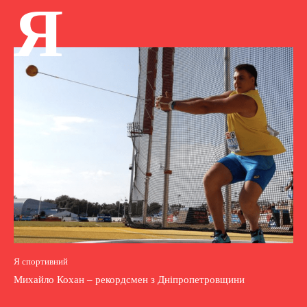
Я
Я спортивний
Михайло Кохан – рекордсмен з Дніпропетровщини