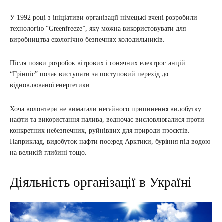
У 1992 році з ініціативи організації німецькі вчені розробили
технологію “Greenfreeze”, яку можна використовувати для
виробництва екологічно безпечних холодильників.
Після появи розробок вітрових і сонячних електростанцій
“Грінпіс” почав виступати за поступовий перехід до
відновлюваної енергетики.
Хоча волонтери не вимагали негайного припинення видобутку
нафти та використання палива, водночас висловлювалися проти
конкретних небезпечних, руйнівних для природи проєктів.
Наприклад, видобуток нафти посеред Арктики, буріння під водою
на великій глибині тощо.
Діяльність організації в Україні