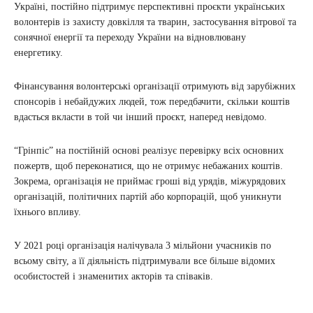
Україні, постійно підтримує перспективні проєкти українських
волонтерів із захисту довкілля та тварин, застосування вітрової та
сонячної енергії та переходу України на відновлювану
енергетику.
Фінансування волонтерські організації отримують від зарубіжних
спонсорів і небайдужих людей, тож передбачити, скільки коштів
вдасться вкласти в той чи інший проєкт, наперед невідомо.
“Грінпіс” на постійній основі реалізує перевірку всіх основних
пожертв, щоб переконатися, що не отримує небажаних коштів.
Зокрема, організація не приймає гроші від урядів, міжурядових
організацій, політичних партій або корпорацій, щоб уникнути
їхнього впливу.
У 2021 році організація налічувала 3 мільйони учасників по
всьому світу, а її діяльність підтримували все більше відомих
особистостей і знаменитих акторів та співаків.