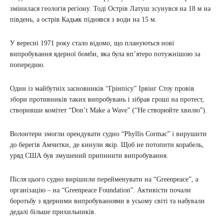
змінилася геологія регіону. Тоді Острів Латуш зсунувся на 18 м на
південь, а острів Кадьяк піднявся з води на 15 м.
У вересні 1971 року стало відомо, що плануються нові
випробування ядерної бомби, яка була вп’ятеро потужнішою за
попередню.
Один із майбутніх засновників “Грінпісу” Ірвінг Стоу провів
збори противників таких випробувань і зібрав гроші на протест,
створивши комітет “Don’t Make a Wave” (“Не створюйте хвилю”).
Волонтери змогли орендувати судно “Phyllis Cormac” і вирушити
до берегів Амчитки, де кинули якір. Щоб не потопити корабель,
уряд США був змушений припинити випробування.
Після цього судно вирішили перейменувати на “Greenpeace”, а
організацію – на “Greenpeace Foundation”. Активісти почали
боротьбу з ядерними випробуваннями в усьому світі та набували
дедалі більше прихильників.