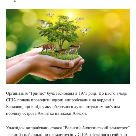
Організація “Грінпіс” була заснована в 1971 році. До цього влада
США почала проводити ядерні випробування на кордоні з
Канадою, що в підсумку обернулося дуже потужним вибухом
поблизу острова Амчитка на заході Аляски.
Унаслідок випробувань стався “Великий Аляскинський землетрус”
– один із найсильніших землетрусів у США, після чого серйозно