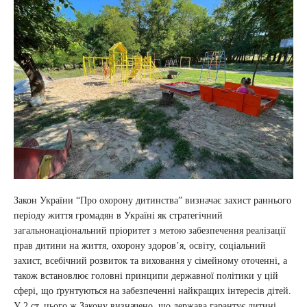
Закон України “Про охорону дитинства” визначає захист раннього
періоду життя громадян в Україні як стратегічний
загальнонаціональний пріоритет з метою забезпечення реалізації
прав дитини на життя, охорону здоров’я, освіту, соціальний
захист, всебічний розвиток та виховання у сімейному оточенні, а
також встановлює головні принципи державної політики у цій
сфері, що ґрунтуються на забезпеченні найкращих інтересів дітей.
У 2 ст. цього ж Закону визначено, що держава гарантує дитині