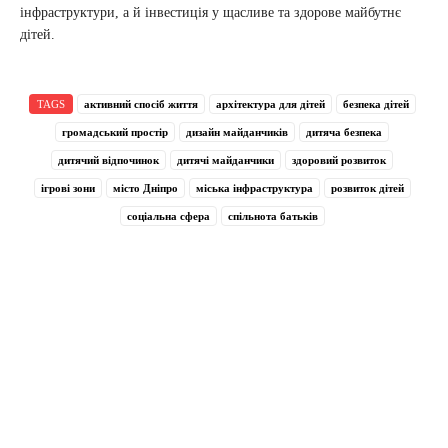
інфраструктури, а й інвестиція у щасливе та здорове майбутнє
дітей.
TAGS
активний спосіб життя
архітектура для дітей
безпека дітей
громадський простір
дизайн майданчиків
дитяча безпека
дитячий відпочинок
дитячі майданчики
здоровий розвиток
ігрові зони
місто Дніпро
міська інфраструктура
розвиток дітей
соціальна сфера
спільнота батьків