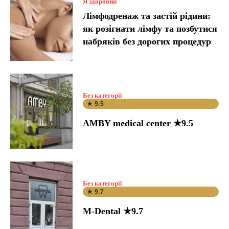
Я здоровий
Лімфодренаж та застій рідини:
як розігнати лімфу та позбутися
набряків без дорогих процедур
Без категорії
★ 9.5
AMBY medical center ★9.5
Без категорії
★ 9.7
M-Dental ★9.7