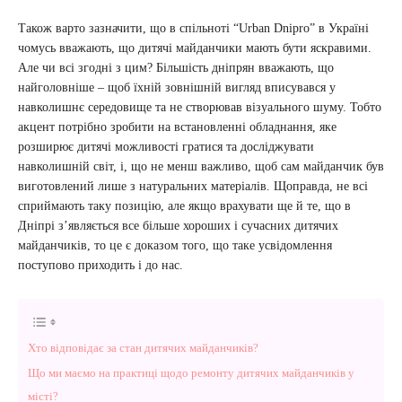
Також варто зазначити, що в спільноті “Urban Dnipro” в Україні
чомусь вважають, що дитячі майданчики мають бути яскравими.
Але чи всі згодні з цим? Більшість дніпрян вважають, що
найголовніше – щоб їхній зовнішній вигляд вписувався у
навколишнє середовище та не створював візуального шуму. Тобто
акцент потрібно зробити на встановленні обладнання, яке
розширює дитячі можливості гратися та досліджувати
навколишній світ, і, що не менш важливо, щоб сам майданчик був
виготовлений лише з натуральних матеріалів. Щоправда, не всі
сприймають таку позицію, але якщо врахувати ще й те, що в
Дніпрі з’являється все більше хороших і сучасних дитячих
майданчиків, то це є доказом того, що таке усвідомлення
поступово приходить і до нас.
Хто відповідає за стан дитячих майданчиків?
Що ми маємо на практиці щодо ремонту дитячих майданчиків у
місті?