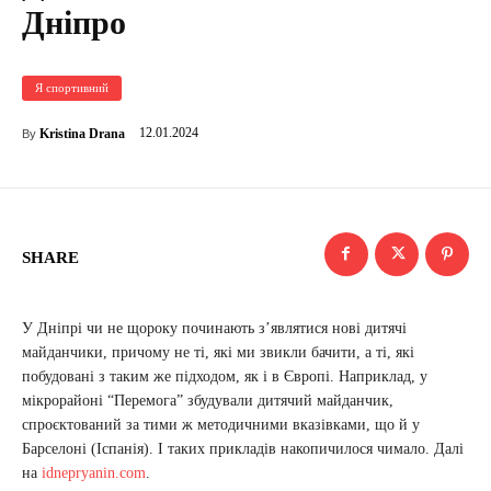
Дніпро
Я спортивний
12.01.2024
Kristina Drana
By
SHARE
У Дніпрі чи не щороку починають з’являтися нові дитячі
майданчики, причому не ті, які ми звикли бачити, а ті, які
побудовані з таким же підходом, як і в Європі. Наприклад, у
мікрорайоні “Перемога” збудували дитячий майданчик,
спроєктований за тими ж методичними вказівками, що й у
Барселоні (Іспанія). І таких прикладів накопичилося чимало. Далі
на
idnepryanin.com
.