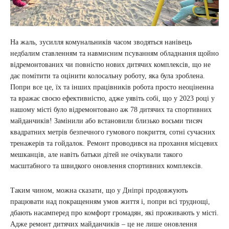
На жаль, зусилля комунальників часом зводяться нанівець
недбалим ставленням та навмисним псуванням обладнання щойно
відремонтованих чи повністю нових дитячих комплексів, що не
дає помітити та оцінити колосальну роботу, яка була зроблена.
Попри все це, їх та інших працівників робота просто неоціненна
та вражає своєю ефективністю, адже уявіть собі, що у 2023 році у
нашому місті було відремонтовано аж 78 дитячих та спортивних
майданчиків! Замінили або встановили близько восьми тисяч
квадратних метрів безпечного гумового покриття, сотні сучасних
тренажерів та гойдалок. Ремонт проводився на прохання місцевих
мешканців, але навіть батьки дітей не очікували такого
масштабного та швидкого оновлення спортивних комплексів.
Таким чином, можна сказати, що у Дніпрі продовжують
працювати над покращенням умов життя і, попри всі труднощі,
дбають насамперед про комфорт громадян, які проживають у місті.
Адже ремонт дитячих майданчиків – це не лише оновлення