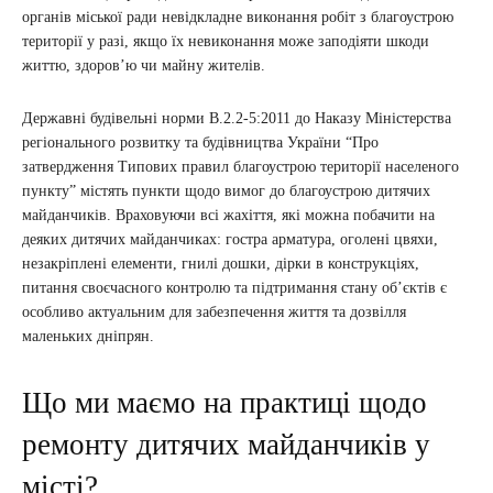
органів міської ради невідкладне виконання робіт з благоустрою
території у разі, якщо їх невиконання може заподіяти шкоди
життю, здоров’ю чи майну жителів.
Державні будівельні норми В.2.2-5:2011 до Наказу Міністерства
регіонального розвитку та будівництва України “Про
затвердження Типових правил благоустрою території населеного
пункту” містять пункти щодо вимог до благоустрою дитячих
майданчиків. Враховуючи всі жахіття, які можна побачити на
деяких дитячих майданчиках: гостра арматура, оголені цвяхи,
незакріплені елементи, гнилі дошки, дірки в конструкціях,
питання своєчасного контролю та підтримання стану об’єктів є
особливо актуальним для забезпечення життя та дозвілля
маленьких дніпрян.
Що ми маємо на практиці щодо
ремонту дитячих майданчиків у
місті?