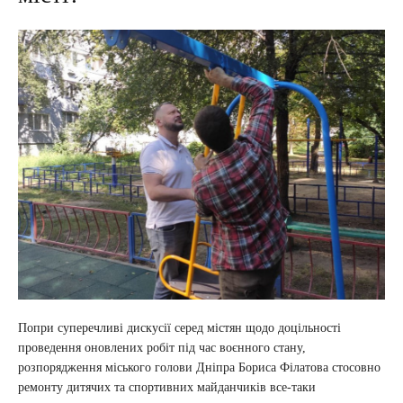
Попри суперечливі дискусії серед містян щодо доцільності
проведення оновлених робіт під час воєнного стану,
розпорядження міського голови Дніпра Бориса Філатова стосовно
ремонту дитячих та спортивних майданчиків все-таки