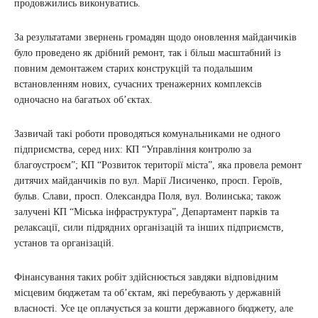
продовжились виконуватись.
За результатами звернень громадян щодо оновлення майданчиків
було проведено як дрібний ремонт, так і більш масштабний із
повним демонтажем старих конструкцій та подальшим
встановленням нових, сучасних тренажерних комплексів
одночасно на багатьох об’єктах.
Зазвичай такі роботи проводяться комунальниками не одного
підприємства, серед них: КП “Управління контролю за
благоустроєм”; КП “Розвиток території міста”, яка провела ремонт
дитячих майданчиків по вул. Марії Лисиченко, просп. Героїв,
бульв. Слави, просп. Олександра Поля, вул. Волинська; також
залучені КП “Міська інфраструктура”, Департамент парків та
релаксації, сили підрядних організацій та інших підприємств,
установ та організацій.
Фінансування таких робіт здійснюється завдяки відповідним
місцевим бюджетам та об’єктам, які перебувають у державній
власності. Усе це оплачується за кошти державного бюджету, але