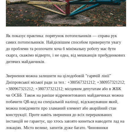
Як показує практика: порятунок потопельників — справа рук
самих потопельників. Найдієвішим способом привернути увагу
до проблеми та розпочати хоча б мінімальну роботу має бути
скарга, скажімо відверто, і не одна, від мешканців прибудинкових
дитячих майданчиків.
Звернення можна залишити на цілодобовій “гарячій лінії”
Дніпровської міської ради за тел.: +380567321212; +380957321212;
+380967321212; +380737321212; місцевим депутатам або в ЖБК
чи ОСББ. Також на раніше відремонтованих майданчиках можна
побачити QR-код на спеціальній наліпці, відсканувавши який,
можна повідомити про зламаний елемент або аварійний стан
конструкції. Проте навіть звернення до всіх перерахованих
інстанцій не гарантує, що хтось завзято кинеться наводити лад на
локаціях. Місто велике, запитів дуже багато. Чиновники