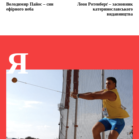
Володимир Пайос – син
Леон Ротенберґ – засновник
ефірного неба
катеринославського
видавництва
Я