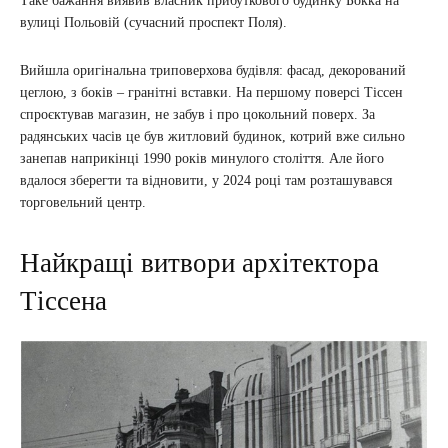
Таке бажання виявив власник прибуткового будинку Бокка на
вулиці Польовій (сучасний проспект Поля).
Вийшла оригінальна триповерхова будівля: фасад, декорований
цеглою, з боків – гранітні вставки. На першому поверсі Тіссен
спроєктував магазин, не забув і про цокольний поверх. За
радянських часів це був житловий будинок, котрий вже сильно
занепав наприкінці 1990 років минулого століття. Але його
вдалося зберегти та відновити, у 2024 році там розташувався
торговельний центр.
Найкращі витвори архітектора
Тіссена