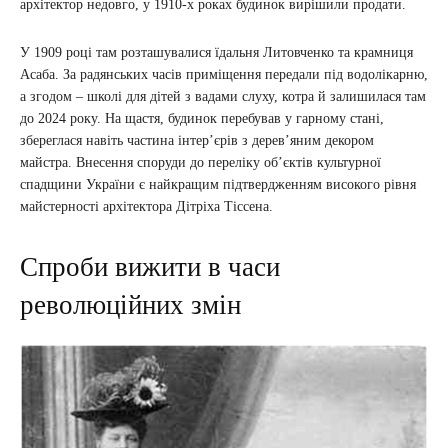
архітектор недовго, у 1910-х роках будинок вирішили продати.
У 1909 році там розташувалися їдальня Литовченко та крамниця
Асаба. За радянських часів приміщення передали під водолікарню,
а згодом – школі для дітей з вадами слуху, котра й залишилася там
до 2024 року. На щастя, будинок перебував у гарному стані,
збереглася навіть частина інтер’єрів з дерев’яним декором
майстра. Внесення споруди до переліку об’єктів культурної
спадщини України є найкращим підтвердженням високого рівня
майстерності архітектора Дітріха Тіссена.
Спроби вижити в часи
революційних змін