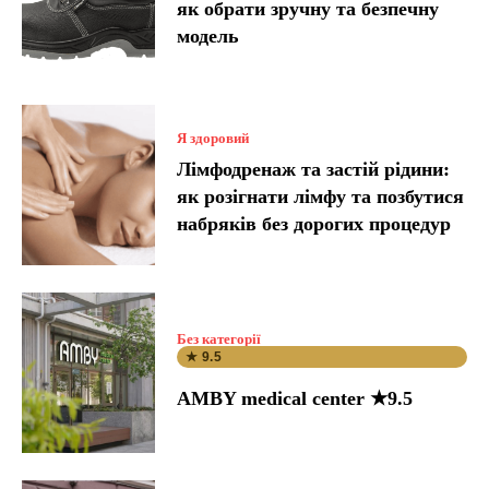
як обрати зручну та безпечну
модель
Я здоровий
Лімфодренаж та застій рідини:
як розігнати лімфу та позбутися
набряків без дорогих процедур
Без категорії
★ 9.5
AMBY medical center ★9.5