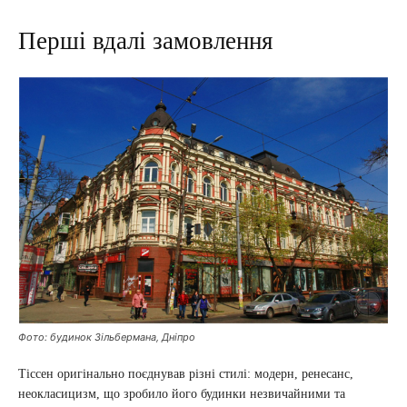
Перші вдалі замовлення
Фото: будинок Зільбермана, Дніпро
Тіссен оригінально поєднував різні стилі: модерн, ренесанс,
неокласицизм, що зробило його будинки незвичайними та