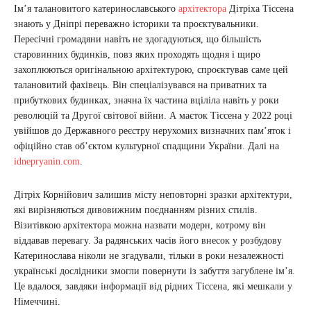
Ім’я талановитого катеринославського
архітектора
Дітріха Тіссена
знають у Дніпрі переважно історики та проєктувальники.
Пересічні громадяни навіть не здогадуються, що більшість
старовинних будинків, повз яких проходять щодня і щиро
захоплюються оригінальною архітектурою, спроєктував саме цей
талановитий фахівець. Він спеціалізувався на приватних та
прибуткових будинках, значна їх частина вціліла навіть у роки
революцій та Другої світової війни. А маєток Тіссена у 2022 році
увійшов до Державного реєстру нерухомих визначних пам’яток і
офіційно став об’єктом культурної спадщини України. Далі на
idnepryanin.com
.
Дітріх Корнійович залишив місту неповторні зразки архітектури,
які вирізняються дивовижним поєднанням різних стилів.
Візитівкою архітектора можна назвати модерн, котрому він
віддавав перевагу. За радянських часів його внесок у розбудову
Катеринослава ніколи не згадували, тільки в роки незалежності
українські дослідники змогли повернути із забуття загублене ім’я.
Це вдалося, завдяки інформації від рідних Тіссена, які мешкали у
Німеччині.