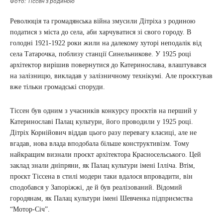
Фото: Тіссен з родиною
Революція та громадянська війна змусили Дітріха з родиною
податися з міста до села, аби харчуватися зі свого городу. В
голодні 1921-1922 роки жили на далекому хуторі неподалік від
села Татарочка, поблизу станції Синельникове. У 1925 році
архітектор вирішив повернутися до Катеринослава, влаштувався
на залізницю, викладав у залізничному технікумі. Але проєктував
вже тільки громадські споруди.
Тіссен був одним з учасників конкурсу проєктів на перший у
Катеринославі Палац культури, його проводили у 1925 році.
Дітріх Корнійович віддав цього разу перевагу класиці, але не
вгадав, нова влада вподобала більше конструктивізм. Тому
найкращим визнали проєкт архітектора Красносельського. Цей
заклад знали дніпряни, як Палац культури імені Ілліча. Втім,
проєкт Тіссена в стилі модерн таки вдалося впровадити, він
сподобався у Запоріжжі, де й був реалізований. Відомий
городянам, як Палац культури імені Шевченка підприємства
“Мотор-Січ”.