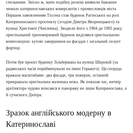
стильними. Звісно ж, мати подібну розкіш виявили бажання
чимало катеринославських комерсантів і промисловців міста.
Першим замовленням Тіссена став будинок Рагінських на розі
Катерининського проспекту (згодом Дмитра Яворницького) та
вулиці Хрестової (Чапленка). Зводили його з 1904 до 1905 року,
оригінальний триповерховий будинок виділявся оригінальною
композицією: кутові завершення на фасадах і загальний силует
фортеці.
Потім був проєкт будинку Зільбермана на вулиці Широкій (за
радянських часів перейменували на імені Горького). Ця споруда
вражала масштабами: два фасади, три поверхи, останній
прикрашала оригінальна маленька вежа. Як показав час, витвір
архітектора чудово вписався в панораму не лише Катеринослава, а
й сучасного Дніпра.
Зразок англійського модерну в
Катеринославі