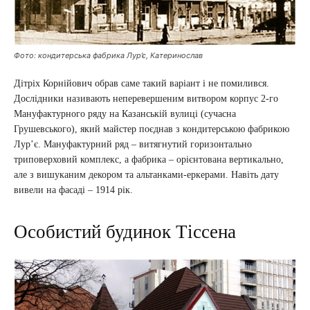
Фото: кондитерська фабрика Лур’є, Катеринослав
Дітріх Корнійович обрав саме такий варіант і не помилився.
Дослідники називають неперевершеним витвором корпус 2-го
Мануфактурного ряду на Казанській вулиці (сучасна
Грушевського), який майстер поєднав з кондитерською фабрикою
Лур’є. Мануфактурний ряд – витягнутий горизонтально
триповерховий комплекс, а фабрика – орієнтована вертикально,
але з вишуканим декором та альтанками-еркерами. Навіть дату
вивели на фасаді – 1914 рік.
Особистий будинок Тіссена