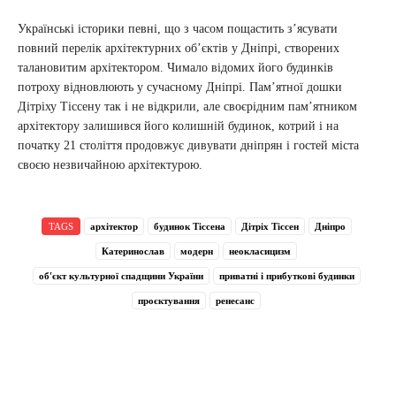
Українські історики певні, що з часом пощастить з’ясувати
повний перелік архітектурних об’єктів у Дніпрі, створених
талановитим архітектором. Чимало відомих його будинків
потроху відновлюють у сучасному Дніпрі. Пам’ятної дошки
Дітріху Тіссену так і не відкрили, але своєрідним пам’ятником
архітектору залишився його колишній будинок, котрий і на
початку 21 століття продовжує дивувати дніпрян і гостей міста
своєю незвичайною архітектурою.
TAGS
архітектор
будинок Тіссена
Дітріх Тіссен
Дніпро
Катеринослав
модерн
неокласицизм
об'єкт культурної спадщини України
приватні і прибуткові будинки
проєктування
ренесанс