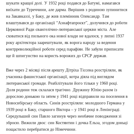
шукати кращої долі. У 1932 році подався до Батумі, намагався
виїхати до Туреччини, але дарма. Вирішив з родиною зупинитися
на Закавказзі, у Баку, де жив племінник Олександр. Там
влаштувався до організації “Азнафтапроєкт”, долучився до роботи
Церковної Ради євангелічно-лютеранської церкви міста. Але
сховатися від пильного ока нової влади не вдалося, у липні 1937
року архітектора заарештували, як ворога народу за ведення
контрреволюційної роботи серед парафіян. Не забули приписати
ще й шпигунство на користь ворожих до СРСР держав.
Вже через 2 місяці після арешту Дітріха Тіссена розстріляли, як
учасника фашистської організації, котра діяла під виглядом
лютеранської громади. Реабілітували його тільки у 1960 році.
Доля родини теж склалася трагічно. Дружину Юлію разом із
дорослою донькою та зятем у 1941 році відправили на поселення в
Новосибірську область. Синів розстріляли: молодшого Германа у
1939 році в Баку, старшого Віктора – у 1941 році в Ленінграді.
Середульший син Павло загинув через необачне поводження зі
зброєю. Вижили двоє: син Костянтин і дочка Ельза, згодом доньці
пощастило перебратися до Німеччини.