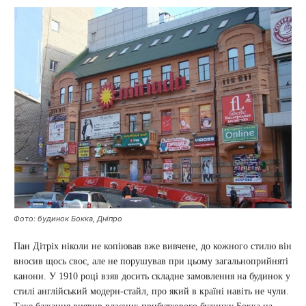
Фото: будинок Бокка, Дніпро
Пан Дітріх ніколи не копіював вже вивчене, до кожного стилю він
вносив щось своє, але не порушував при цьому загальноприйняті
канони. У 1910 році взяв досить складне замовлення на будинок у
стилі англійський модерн-стайл, про який в країні навіть не чули.