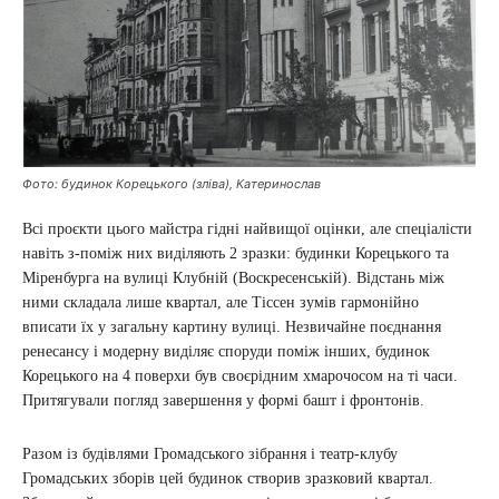
Фото: будинок Корецького (зліва), Катеринослав
Всі проєкти цього майстра гідні найвищої оцінки, але спеціалісти
навіть з-поміж них виділяють 2 зразки: будинки Корецького та
Міренбурга на вулиці Клубній (Воскресенській). Відстань між
ними складала лише квартал, але Тіссен зумів гармонійно
вписати їх у загальну картину вулиці. Незвичайне поєднання
ренесансу і модерну виділяє споруди поміж інших, будинок
Корецького на 4 поверхи був своєрідним хмарочосом на ті часи.
Притягували погляд завершення у формі башт і фронтонів.
Разом із будівлями Громадського зібрання і театр-клубу
Громадських зборів цей будинок створив зразковий квартал.