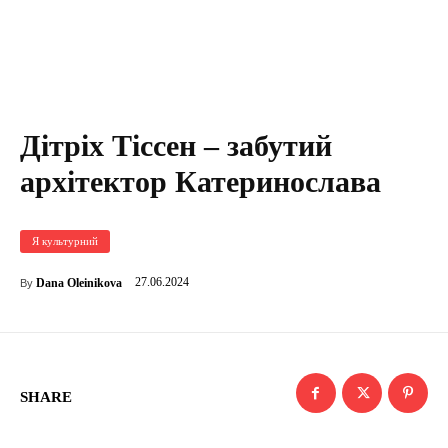
Дітріх Тіссен – забутий
архітектор Катеринослава
Я культурний
27.06.2024
Dana Oleinikova
By
SHARE