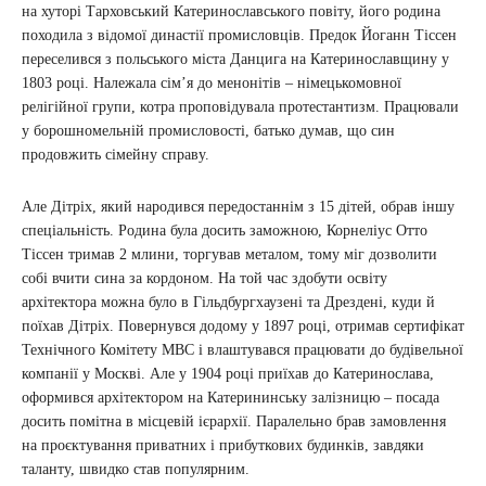
на хуторі Тарховський Катеринославського повіту, його родина
походила з відомої династії промисловців. Предок Йоганн Тіссен
переселився з польського міста Данцига на Катеринославщину у
1803 році. Належала сім’я до менонітів – німецькомовної
релігійної групи, котра проповідувала протестантизм. Працювали
у борошномельній промисловості, батько думав, що син
продовжить сімейну справу.
Але Дітріх, який народився передостаннім з 15 дітей, обрав іншу
спеціальність. Родина була досить заможною, Корнеліус Отто
Тіссен тримав 2 млини, торгував металом, тому міг дозволити
собі вчити сина за кордоном. На той час здобути освіту
архітектора можна було в Гільдбургхаузені та Дрездені, куди й
поїхав Дітріх. Повернувся додому у 1897 році, отримав сертифікат
Технічного Комітету МВС і влаштувався працювати до будівельної
компанії у Москві. Але у 1904 році приїхав до Катеринослава,
оформився архітектором на Катерининську залізницю – посада
досить помітна в місцевій ієрархії. Паралельно брав замовлення
на проєктування приватних і прибуткових будинків, завдяки
таланту, швидко став популярним.