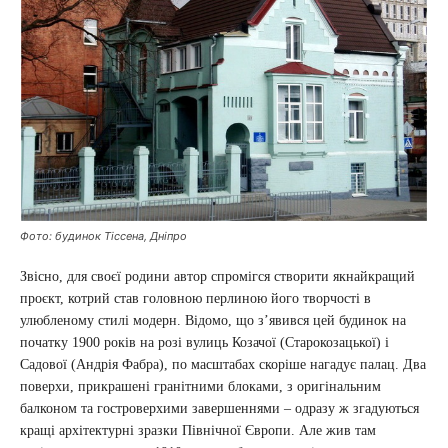
Фото: будинок Тіссена, Дніпро
Звісно, для своєї родини автор спромігся створити якнайкращий
проєкт, котрий став головною перлиною його творчості в
улюбленому стилі модерн. Відомо, що з’явився цей будинок на
початку 1900 років на розі вулиць Козачої (Старокозацької) і
Садової (Андрія Фабра), по масштабах скоріше нагадує палац. Два
поверхи, прикрашені гранітними блоками, з оригінальним
балконом та гостроверхими завершеннями – одразу ж згадуються
кращі архітектурні зразки Північної Європи. Але жив там