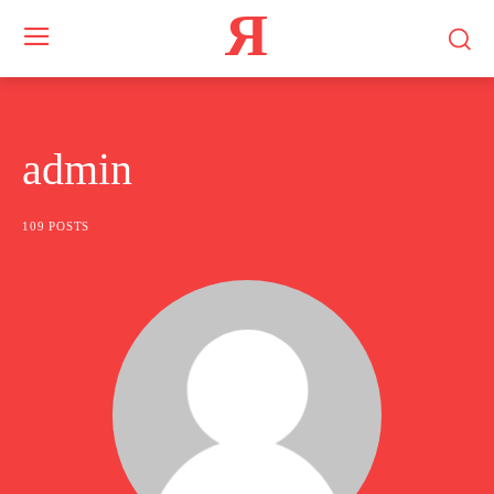
Я
admin
109 POSTS