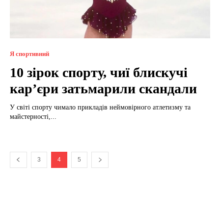
Я спортивний
10 зірок спорту, чиї блискучі
кар’єри затьмарили скандали
У світі спорту чимало прикладів неймовірного атлетизму та
майстерності,...
3
4
5