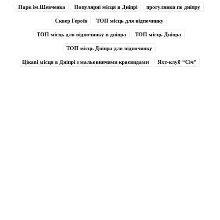
Парк ім.Шевченка
Популярні місця в Дніпрі
прогулянки по дніпру
Сквер Героїв
ТОП місць для відпочинку
ТОП місць для відпочинку в дніпра
ТОП місць Дніпра
ТОП місць Дніпра для відпочинку
Цікаві місця в Дніпрі з мальовничими краєвидами
Яхт-клуб “Січ”