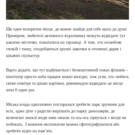
Ще одне колоритне місце, де кожен знайде для себе щось до душі.
Приміром, любителі активного відпочинку можуть відвідати тут
канатне містечко, покататися на тарзанці. А тим, хто полюбляє
спокій і тишу, сподобаються зручні лавочки в оточенні дерев і
цікавих скульптур.
Варто додати, що тут відбувається і безкоштовний показ фільмів –
кінотеатр просто неба працює кожні вихідні, тож усім, хто любить
свіже повітря та цікаві картини, рекомендую відвідати це місце
хоча б один раз.
Міська влада однозначно постаралася зробити парк зручним для
всіх, адже діти з радістю вирушать до парку динозаврів, де
величезні зниклі види наче ожили та ось-ось зірвуться з місця чи
побіжать. З кожним експонатом можна сфотографуватися або
зробити відео на пам’ять.