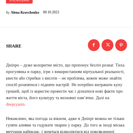
09.10.2023
Alena Kravchenko
By
SHARE
Дніпро – дуже колоритне місто, що пропонує безліч розваг. Тиха
прогулянка в парку, ігри з використанням віртуальної реальності,
квести або стрибки з висоти – не проблема, кожен може знайти
спосіб розвіятися і підняти настрій. Не потрібно витрачати купу
грошей, щоб із користю провести час і дізнатися нові факти про
життя міста, його культуру та визначні пам’ятки. Далі на
dnepryanin
.
Неважливо, яка погода за вікном, адже в Дніпрі можна не тільки
гуляти алеями та годувати тварин у парку. До того ж іноді міська
метушня набридає, і хочеться відволіктися від повсякденної