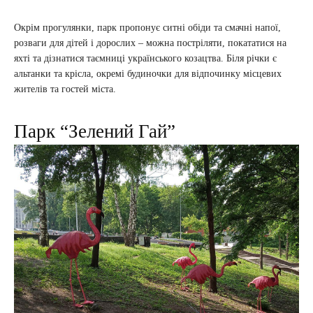
Окрім прогулянки, парк пропонує ситні обіди та смачні напої,
розваги для дітей і дорослих – можна постріляти, покататися на
яхті та дізнатися таємниці українського козацтва. Біля річки є
альтанки та крісла, окремі будиночки для відпочинку місцевих
жителів та гостей міста.
Парк “Зелений Гай”