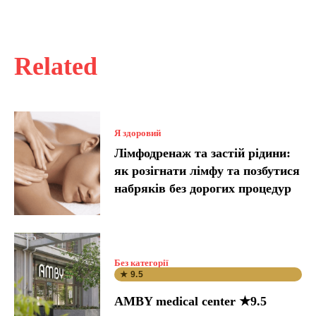
Related
Я здоровий
Лімфодренаж та застій рідини:
як розігнати лімфу та позбутися
набряків без дорогих процедур
Без категорії
★ 9.5
AMBY medical center ★9.5