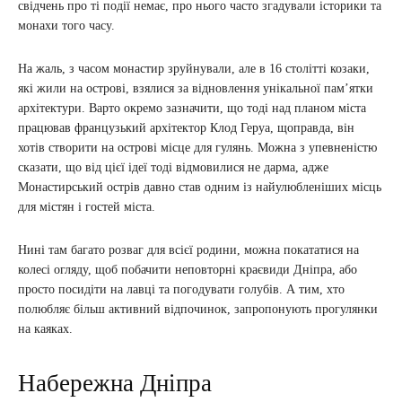
свідчень про ті події немає, про нього часто згадували історики та
монахи того часу.
На жаль, з часом монастир зруйнували, але в 16 столітті козаки,
які жили на острові, взялися за відновлення унікальної пам’ятки
архітектури. Варто окремо зазначити, що тоді над планом міста
працював французький архітектор Клод Геруа, щоправда, він
хотів створити на острові місце для гулянь. Можна з упевненістю
сказати, що від цієї ідеї тоді відмовилися не дарма, адже
Монастирський острів давно став одним із найулюбленіших місць
для містян і гостей міста.
Нині там багато розваг для всієї родини, можна покататися на
колесі огляду, щоб побачити неповторні краєвиди Дніпра, або
просто посидіти на лавці та погодувати голубів. А тим, хто
полюбляє більш активний відпочинок, запропонують прогулянки
на каяках.
Набережна Дніпра