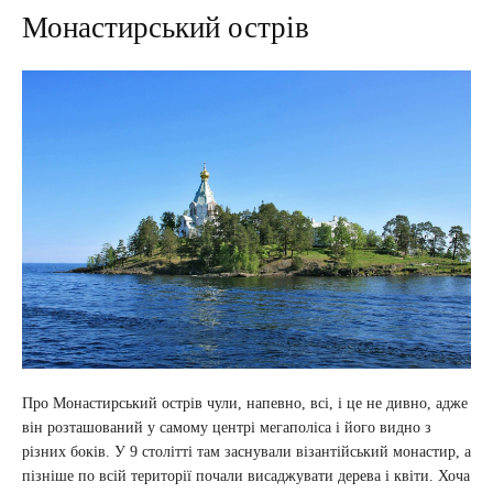
Монастирський острів
Про Монастирський острів чули, напевно, всі, і це не дивно, адже
він розташований у самому центрі мегаполіса і його видно з
різних боків. У 9 столітті там заснували візантійський монастир, а
пізніше по всій території почали висаджувати дерева і квіти. Хоча