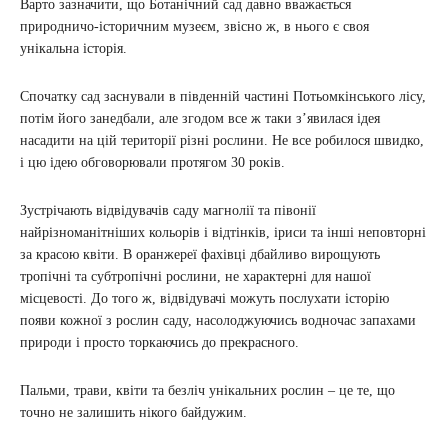
Варто зазначити, що Ботанічний сад давно вважається
природничо-історичним музеєм, звісно ж, в нього є своя
унікальна історія.
Спочатку сад заснували в південній частині Потьомкінського лісу,
потім його занедбали, але згодом все ж таки з’явилася ідея
насадити на цій території різні рослини. Не все робилося швидко,
і цю ідею обговорювали протягом 30 років.
Зустрічають відвідувачів саду магнолії та півонії
найрізноманітніших кольорів і відтінків, іриси та інші неповторні
за красою квіти. В оранжереї фахівці дбайливо вирощують
тропічні та субтропічні рослини, не характерні для нашої
місцевості. До того ж, відвідувачі можуть послухати історію
появи кожної з рослин саду, насолоджуючись водночас запахами
природи і просто торкаючись до прекрасного.
Пальми, трави, квіти та безліч унікальних рослин – це те, що
точно не залишить нікого байдужим.