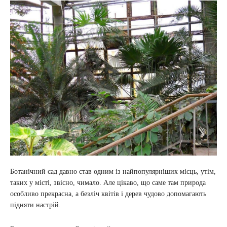
Ботанічний сад давно став одним із найпопулярніших місць, утім,
таких у місті, звісно, чимало. Але цікаво, що саме там природа
особливо прекрасна, а безліч квітів і дерев чудово допомагають
підняти настрій.