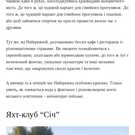
чашкою кави в руках, насолоджуючись краєвидами колоритного
міста. До того ж, це чудовий варіант для сімейних прогулянок. До
того ж, це чудовий варіант для сімейних прогулянок і пікніків,
або щоб зайнятися спортом чи просто провести весело час з
друзями.
Тут же, на Набережній, розташовано безліч кафе і ресторанів із
різноманітними стравами. Ви зможете познайомитися з
європейською, азіатською або вірменською кухнею, до того ж тут є
величезний фонтан, унікальні скульптури та інші визначні
пам’ятки, що зачаровують своєю красою і величчю.
А ввечері та в нічний час Набережна особливо красива. Тільки
уявіть, як зливається вода у фонтанах і різнокольорові вогні
міського освітлення – неповторні пейзажі.
Яхт-клуб “Січ”