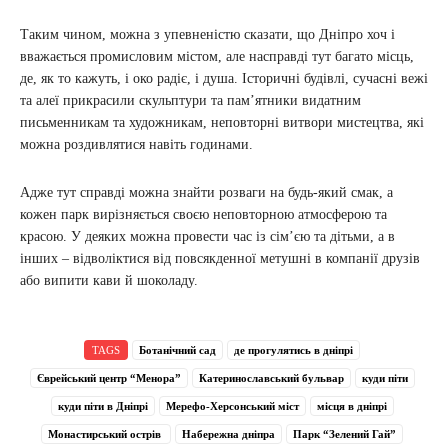
Таким чином, можна з упевненістю сказати, що Дніпро хоч і
вважається промисловим містом, але насправді тут багато місць,
де, як то кажуть, і око радіє, і душа. Історичні будівлі, сучасні вежі
та алеї прикрасили скульптури та пам’ятники видатним
письменникам та художникам, неповторні витвори мистецтва, які
можна роздивлятися навіть годинами.
Адже тут справді можна знайти розваги на будь-який смак, а
кожен парк вирізняється своєю неповторною атмосферою та
красою. У деяких можна провести час із сім’єю та дітьми, а в
інших – відволіктися від повсякденної метушні в компанії друзів
або випити кави й шоколаду.
TAGS
Ботанічний сад
де прогулятись в дніпрі
Єврейський центр “Менора”
Катеринославський бульвар
куди піти
куди піти в Дніпрі
Мерефо-Херсонський міст
місця в дніпрі
Монастирський острів
Набережна дніпра
Парк “Зелений Гай”