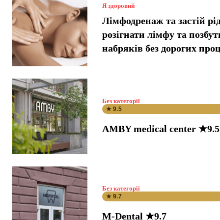
Я здоровий
Лімфодренаж та застій рі
розігнати лімфу та позбут
набряків без дорогих про
Без категорії
★ 9.5
AMBY medical center ★9.5
Без категорії
★ 9.7
M-Dental ★9.7