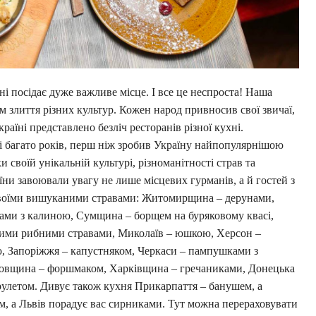
ні посідає дуже важливе місце. І все це неспроста! Наша
м злиття різних культур. Кожен народ привносив свої звичаї,
раїні представлено безліч ресторанів різної кухні.
ні багато років, перш ніж зробив Україну найпопулярнішою
 своїй унікальній культурі, різноманітності страв та
ни завоювали увагу не лише місцевих гурманів, а й гостей з
 своїми вишуканими стравами: Житомирщина – дерунами,
ками з калиною, Сумщина – борщем на буряковому квасі,
ними рибними стравами, Миколаїв – юшкою, Херсон –
, Запоріжжя – капустняком, Черкаси – пампушками з
ровщина – форшмаком, Харківщина – гречаниками, Донецька
рулетом. Дивує також кухня Прикарпаття – банушем, а
м, а Львів порадує вас сирниками. Тут можна перераховувати