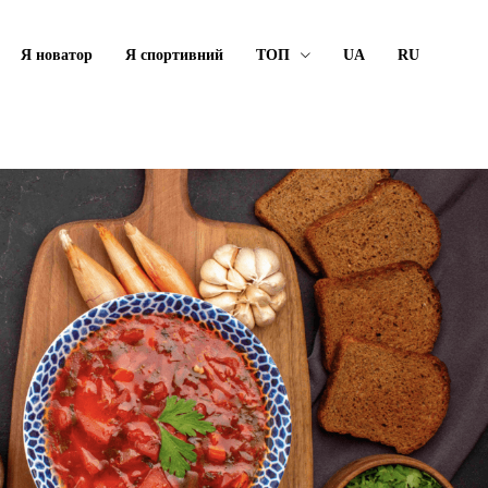
Я новатор
Я спортивний
ТОП
UA
RU