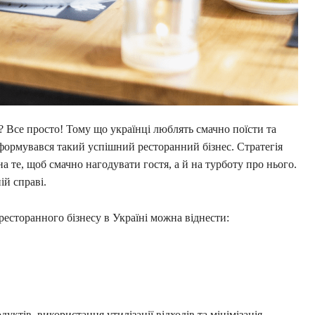
? Все просто! Тому що українці люблять смачно поїсти та
сформувався такий успішний ресторанний бізнес. Стратегія
а те, щоб смачно нагодувати гостя, а й на турботу про нього.
ій справі.
есторанного бізнесу в Україні можна віднести:
дуктів, використання утилізації відходів та мінімізація