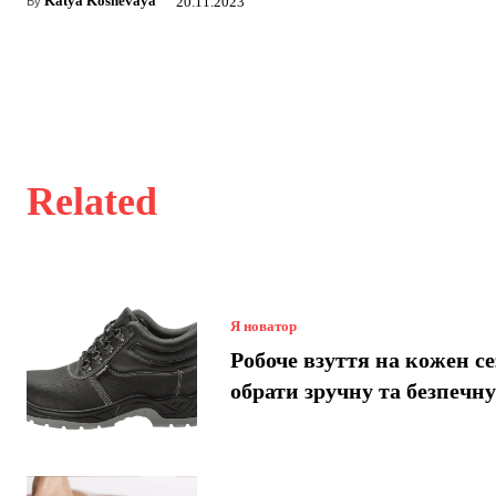
Katya Koshevaya
20.11.2023
By
Related
Я новатор
Робоче взуття на кожен се
обрати зручну та безпечн