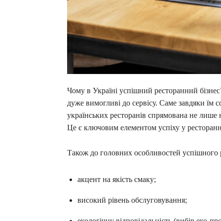
Чому в Україні успішний ресторанний бізнес
дуже вимогливі до сервісу. Саме завдяки їм 
українських ресторанів спрямована не лише н
Це є ключовим елементом успіху у ресторанн
Також до головних особливостей успішного р
акцент на якість смаку;
високий рівень обслуговування;
екологічну відповідальність (вибір еко-про