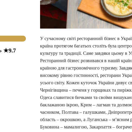
У сучасному світі ресторанний бізнес в Украї
країна протягом багатьох століть була центро
» ★9.7
культуру та традиції. Саме завдяки цьому в Ук
Ресторанний бізнес розвивався в нашій краї
країною для гастрономічного туризму. Завдяки
високому рівню гостинності, ресторани Украї
усього світу. Кожен куточок України дивує
Чернігівщина – печеня у горщиках та пиріж
Одеса славитися бичками та своїми вишука
баклажаною ікрою, Крим – лагман та долмою
часником, Полтава – галушками, Дніпропет
область – окрошкою, а Луганська – м’ясним 
Буковина – мамалигою, Закарпаття – бограче