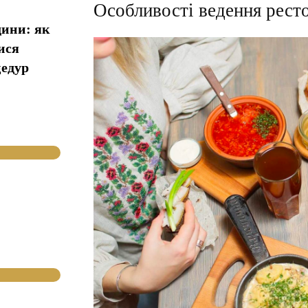
Особливості ведення ресто
дини: як
ися
цедур