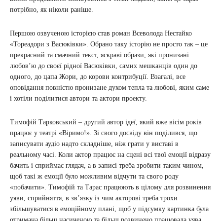
потрібно, як ніколи раніше.
Першою озвученою історією став роман Всеволода Нестайко
«Тореадори з Васюківки». Обрано таку історію не просто так – це
прекрасний та смачний текст, яскраві образи, які пронизані
любов’ю до своєї рідної Васюківки, самих мешканців один до
одного, до цапа Жори, до корови контрибуції. Взагалі, все
оповідання повністю пронизане духом тепла та любові, яким саме
і хотіли поділитися автори та актори проекту.
Тимофій Тарковський – другий автор ідеї, який вже вісім років
працює у театрі «Віримо!». Зі свого досвіду він поділився, що
записувати аудіо надто складніше, ніж грати у виставі в
реальному часі. Коли актор працює на сцені всі твої емоції відразу
бачить і сприймає глядач, а в записі треба зробити таким чином,
щоб такі ж емоції було можливим відчути та свого роду
«побачити». Тимофій та Тарас працюють в цілому для розвинення
уяви, сприйняття, в зв’язку із чим акторові треба трохи
збільшуватися в емоційному плані, щоб у підсумку картинка була
отримана більш насиченою та більш розвинено працювала уява.