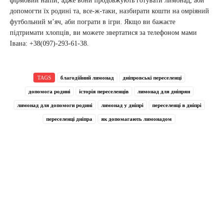
фірмовий напій, адже вони продовжують готувати лимонад, аби
допомогти їх родині та, все-ж-таки, назбирати кошти на омріяний
футбольний м’яч, аби пограти в ігри. Якщо ви бажаєте
підтримати хлопців, ви можете звертатися за телефоном мами
Івана: +38(097)-293-61-38.
TAGS
благодійний лимонад
дніпровські переселенці
допомога родині
історія переселенців
лимонад для дніпрян
лимонад для допомоги родині
лимонад у дніпрі
переселенці в дніпрі
переселенці дніпра
як допомагають лимонадом