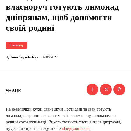
власноруч готують лимонад
дніпрянам, щоб допомогти
своїй родині
Я новатор
09.05.2022
Inna Sagaidachny
By
SHARE
На невеличкій кухні давні друзі Ростислав та Іван готують
лимонад, старанно вичавлюючи сік з апельсину та лимону на
ручній соковижималці. Використовують хлопці лише цитрусові,
цукровий сироп та воду, пише
idnepryanin.com
.