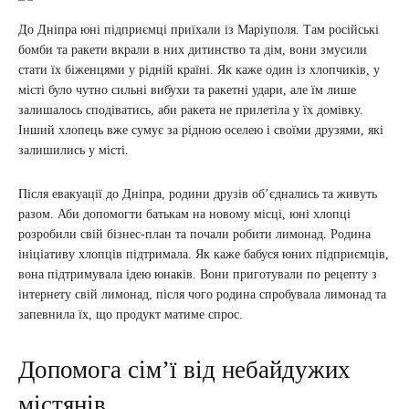
До Дніпра юні підприємці приїхали із Маріуполя. Там російські
бомби та ракети вкрали в них дитинство та дім, вони змусили
стати їх біженцями у рідній країні. Як каже один із хлопчиків, у
місті було чутно сильні вибухи та ракетні удари, але їм лише
залишалось сподіватись, аби ракета не прилетіла у їх домівку.
Інший хлопець вже сумує за рідною оселею і своїми друзями, які
залишились у місті.
Після евакуації до Дніпра, родини друзів об’єднались та живуть
разом. Аби допомогти батькам на новому місці, юні хлопці
розробили свій бізнес-план та почали робити лимонад. Родина
ініціативу хлопців підтримала. Як каже бабуся юних підприємців,
вона підтримувала ідею юнаків. Вони приготували по рецепту з
інтернету свій лимонад, після чого родина спробувала лимонад та
запевнила їх, що продукт матиме спрос.
Допомога сім’ї від небайдужих
містянів