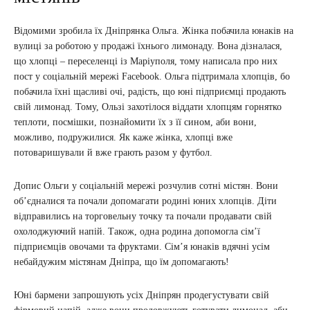
Відомими зробила їх Дніпрянка Ольга. Жінка побачила юнаків на
вулиці за роботою у продажі їхнього лимонаду. Вона дізналася,
що хлопці – переселенці із Маріуполя, тому написала про них
пост у соціальній мережі Facebook. Ольга підтримала хлопців, бо
побачила їхні щасливі очі, радість, що юні підприємці продають
свій лимонад. Тому, Ользі захотілося віддати хлопцям горнятко
теплоти, посмішки, познайомити їх з її сином, аби вони,
можливо, подружилися. Як каже жінка, хлопці вже
потоваришували й вже грають разом у футбол.
Допис Ольги у соціальній мережі розчулив сотні містян. Вони
об’єдналися та почали допомагати родині юних хлопців. Діти
відправились на торговельну точку та почали продавати свій
охолоджуючий напій. Також, одна родина допомогла сім’ї
підприємців овочами та фруктами. Сім’я юнаків вдячні усім
небайдужим містянам Дніпра, що їм допомагають!
Юні бармени запрошують усіх Дніпрян продегустувати свій