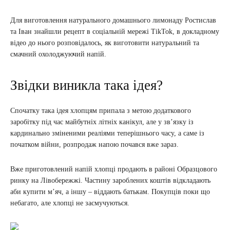
Для виготовлення натурального домашнього лимонаду Ростислав
та Іван знайшли рецепт в соціальній мережі TikTok, в докладному
відео до нього розповідалось, як виготовити натуральний та
смачний охолоджуючий напій.
Звідки виникла така ідея?
Спочатку така ідея хлопцям припала з метою додаткового
заробітку під час майбутніх літніх канікул, але у зв’язку із
кардинально зміненими реаліями теперішнього часу, а саме із
початком війни, розпродаж напою почався вже зараз.
Вже приготовлений напій хлопці продають в районі Образцового
ринку на Лівобережжі. Частину зароблених коштів відкладають
аби купити м’яч, а іншу – віддають батькам. Покупців поки що
небагато, але хлопці не засмучуються.