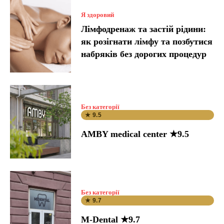
Я здоровий
Лімфодренаж та застій рідини:
як розігнати лімфу та позбутися
набряків без дорогих процедур
Без категорії
★ 9.5
AMBY medical center ★9.5
Без категорії
★ 9.7
M-Dental ★9.7