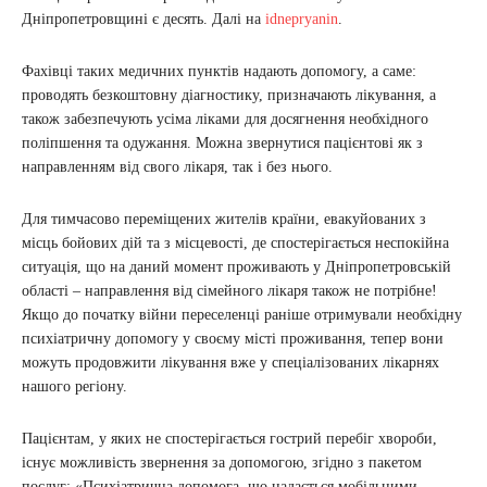
Дніпропетровщині є десять. Далі на
idnepryanin
.
Фахівці таких медичних пунктів надають допомогу, а саме:
проводять безкоштовну діагностику, призначають лікування, а
також забезпечують усіма ліками для досягнення необхідного
поліпшення та одужання. Можна звернутися пацієнтові як з
направленням від свого лікаря, так і без нього.
Для тимчасово переміщених жителів країни, евакуйованих з
місць бойових дій та з місцевості, де спостерігається неспокійна
ситуація, що на даний момент проживають у Дніпропетровській
області – направлення від сімейного лікаря також не потрібне!
Якщо до початку війни переселенці раніше отримували необхідну
психіатричну допомогу у своєму місті проживання, тепер вони
можуть продовжити лікування вже у спеціалізованих лікарнях
нашого регіону.
Пацієнтам, у яких не спостерігається гострий перебіг хвороби,
існує можливість звернення за допомогою, згідно з пакетом
послуг: «Психіатрична допомога, що надається мобільними