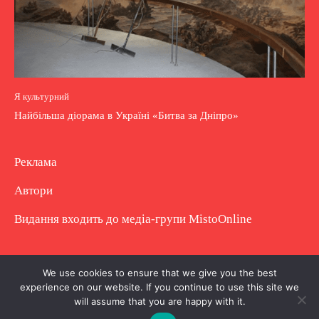
Я культурний
Найбільша діорама в Україні «Битва за Дніпро»
Реклама
Автори
Видання входить до медіа-групи
MistoOnline
Copyright © Повне використання матеріалу
We use cookies to ensure that we give you the best
experience on our website. If you continue to use this site we
заборонено. Частково можна з гіперпосиланням.
will assume that you are happy with it.