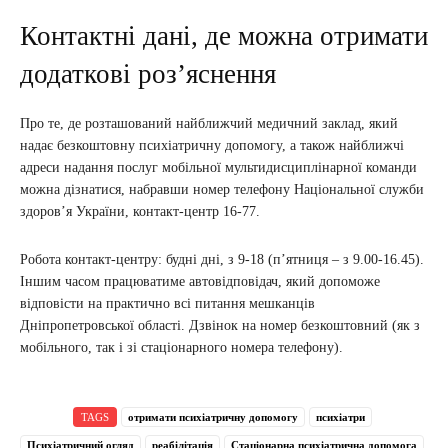
Контактні дані, де можна отримати
додаткові роз’яснення
Про те, де розташований найближчий медичний заклад, який
надає безкоштовну психіатричну допомогу, а також найближчі
адреси надання послуг мобільної мультидисциплінарної команди
можна дізнатися, набравши номер телефону Національної служби
здоров’я України, контакт-центр 16-77.
Робота контакт-центру: будні дні, з 9-18 (п’ятниця – з 9.00-16.45).
Іншим часом працюватиме автовідповідач, який допоможе
відповісти на практично всі питання мешканців
Дніпропетровської області. Дзвінок на номер безкоштовний (як з
мобільного, так і зі стаціонарного номера телефону).
TAGS
отримати психіатричну допомогу
психіатри
Психіатричний огляд
реабілітація
Стаціонарна психіатрична допомога