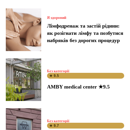
Я здоровий
Лімфодренаж та застій рідини:
як розігнати лімфу та позбутися
набряків без дорогих процедур
Без категорії
★ 9.5
AMBY medical center ★9.5
Без категорії
★ 9.7